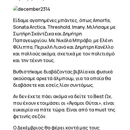
Είδαμε αγαπημένες μπάντες, όπως Amorfis,
Sonata Arctica, Threshold, Imany. Μιλήσαμε με
Σωτήρη Σκάντζικα και Δημήτρη
Παπαγεωργίου. Με Νικόλα Μπράβο, με Ελένη
Φίλιππα, Περικλή Λιανό και Δημήτρη Κανέλλο
και πολλούς ακόμα, σχετικά με τον πολιτισμό
και την τέχνη τους.
Βυθιστήκαμε διαβάζοντας βιβλία και φυσικά
ακούσαμε αρκετά άλμπουμ, για τα οποία θα
διαβάσετε και εσείς λίαν συντόμως.
Αν δεν έχετε πάει ακόμα να δείτε το Best Ωχ,
που έχουν ετοιμάσει οι «Άγαμοι Θύται», είναι
ευκαιρία να πάτε τώρα. Είναι από τα must της
φετινής σεζόν.
Ο Δεκέμβριος θα φέρει κοντά μας τους