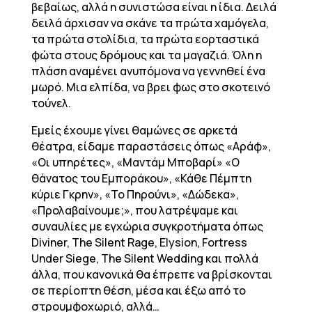
βεβαίως, αλλά η συνιστώσα είναι η ίδια. Δειλά
δειλά άρχισαν να σκάνε τα πρώτα χαμόγελα,
τα πρώτα στολίδια, τα πρώτα εορταστικά
φώτα στους δρόμους και τα μαγαζιά. Όλη η
πλάση αναμένει ανυπόμονα να γεννηθεί ένα
μωρό. Μια ελπίδα, να βρει φως στο σκοτεινό
τούνελ.
Εμείς έχουμε γίνει θαμώνες σε αρκετά
θέατρα, είδαμε παραστάσεις όπως «Αράφ»,
«Οι υπηρέτες», «Μαντάμ Μποβαρί» «Ο
θάνατος του Εμποράκου», «Κάθε Πέμπτη
κύριε Γκρην», «Το Πηρούνι», «Δώδεκα»,
«Προλαβαίνουμε;», που λατρέψαμε και
συναυλίες με εγχώρια συγκροτήματα όπως
Diviner, The Silent Rage, Elysion, Fortress
Under Siege, The Silent Wedding και πολλά
άλλα, που κανονικά θα έπρεπε να βρίσκονται
σε περίοπτη θέση, μέσα και έξω από το
στρουμφοχωριό, αλλά…