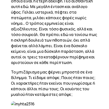
οποία είναι η έτερη αδελφή. Πιο αισθαντική
αυτή εδώ. Με μεγάλη ένταση και ανάλογο
ύφος. Γελάει υστερικά, πέφτει στα
πατώματα, μιλάει κάποιες φορές χωρίς
νόημα… Ο τρόπος ερμηνείας είναι
αξιοζήλευτος. Είναι τόσο φυσικός, αλλά και
τόσο σουρεάλ. Θα πρέπει εδώ να τονίσω πως
η σκληρή δουλειά των ηθοποιών, όχι απλά
φαίνεται αλλά λάμπει. Είναι ένα δύσκολο
κείμενο, είναι μια δύσκολη παράσταση, αλλά
αυτοί οι τρεις τα καταφέρνουν περίφημα και
αριστεύουν σε κάθε περίπτωση.
Το μπιζάρισμα μας φέρνει μπροστά σε ένα
δίλημμα. Τι είδαμε απόψε; Ποιος ήταν ποιος;
Οι χαρακτήρες ήταν εκείνοι που γνωρίσαμε ή
κάποιοι άλλοι πίσω τους; Οι κουίντες του
μυαλού ήταν κατάμεστες απόψε;