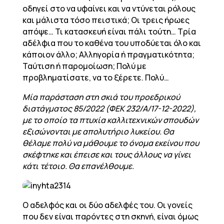
οδηγεί στο να υφαίνει και να ντύνεται ρόλους
και μάλιστα τόσο πειστικά; Οι τρεις ήρωες
απόψε… Τι κατασκευή είναι πάλι τούτη… Τρία
αδέλφια που το καθένα του υποδύεται όλο και
κάποιον άλλο; Αλληγορία ή πραγματικότητα;
Ταύτιση ή παρομοίωση; Πολύ με
προβληματίσατε, να το ξέρετε. Πολύ…
Μία παράσταση στη σκιά του προεδρικού
διατάγματος 85/2022 (ΦΕΚ 232/Α/17-12-2022),
με το οποίο τα πτυχία καλλιτεχνικών σπουδών
εξισώνονται με απολυτήριο λυκείου. Θα
θέλαμε πολύ να μάθουμε το όνομα εκείνου που
σκέφτηκε και έπεισε και τους άλλους να γίνει
κάτι τέτοιο. Θα επανέλθουμε.
Ο αδελφός και οι δύο αδελφές του. Οι γονείς
που δεν είναι παρόντες στη σκηνή, είναι όμως