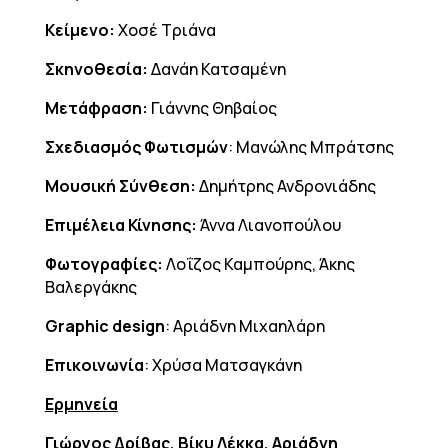
Κείμενο:
Χοσέ Τριάνα
Σκηνοθεσία:
Δανάη Κατσαμένη
Μετάφραση:
Γιάννης Θηβαίος
Σχεδιασμός Φωτισμών
: Μανώλης Μπράτσης
Μουσική Σύνθεση:
Δημήτρης Ανδρονιάδης
Επιμέλεια Κίνησης:
Άννα Λιανοπούλου
Φωτογραφίες:
Λοΐζος Καμπούρης, Άκης
Βαλεργάκης
Graphic design
: Αριάδνη Μιχαηλάρη
Επικοινωνία
: Χρύσα Ματσαγκάνη
Ερμηνεία
Γιώργος Δρίβας, Βίκυ Λέκκα, Αριάδνη