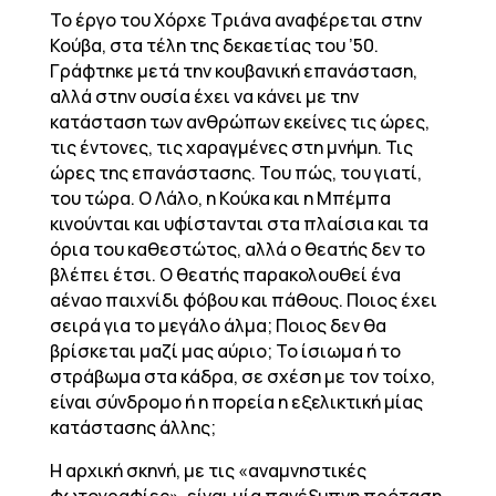
Το έργο του Χόρχε Τριάνα αναφέρεται στην
Κούβα, στα τέλη της δεκαετίας του ’50.
Γράφτηκε μετά την κουβανική επανάσταση,
αλλά στην ουσία έχει να κάνει με την
κατάσταση των ανθρώπων εκείνες τις ώρες,
τις έντονες, τις χαραγμένες στη μνήμη. Τις
ώρες της επανάστασης. Του πώς, του γιατί,
του τώρα. Ο Λάλο, η Κούκα και η Μπέμπα
κινούνται και υφίστανται στα πλαίσια και τα
όρια του καθεστώτος, αλλά ο θεατής δεν το
βλέπει έτσι. Ο θεατής παρακολουθεί ένα
αέναο παιχνίδι φόβου και πάθους. Ποιος έχει
σειρά για το μεγάλο άλμα; Ποιος δεν θα
βρίσκεται μαζί μας αύριο; To ίσιωμα ή το
στράβωμα στα κάδρα, σε σχέση με τον τοίχο,
είναι σύνδρομο ή η πορεία η εξελικτική μίας
κατάστασης άλλης;
Η αρχική σκηνή, με τις «αναμνηστικές