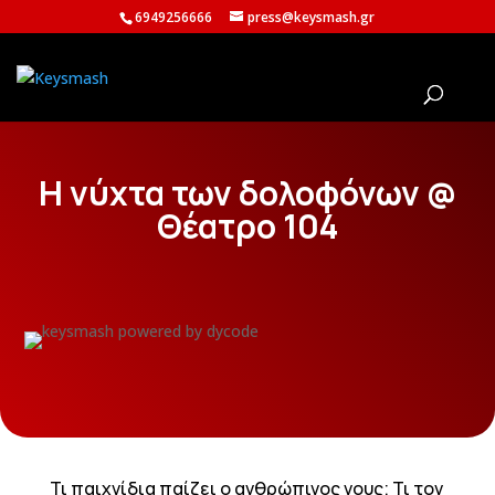
6949256666
press@keysmash.gr
Η νύχτα των δολοφόνων @
Θέατρο 104
Τι παιχνίδια παίζει ο ανθρώπινος νους; Τι τον