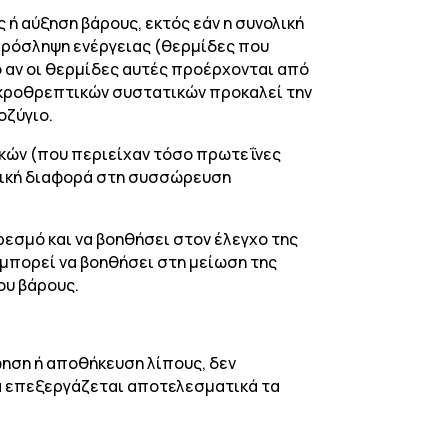
 ή αύξηση βάρους, εκτός εάν η συνολική
 πρόσληψη ενέργειας (θερμίδες που
ο αν οι θερμίδες αυτές προέρχονται από
ακροθρεπτικών συστατικών προκαλεί την
οζύγιο.
κών (που περιείχαν τόσο πρωτεΐνες
τική διαφορά στη συσσώρευση
εσμό και να βοηθήσει στον έλεγχο της
 μπορεί να βοηθήσει στη μείωση της
ου βάρους.
ηση ή αποθήκευση λίπους, δεν
α επεξεργάζεται αποτελεσματικά τα