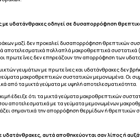
ς με υδατάνθρακες οδηγεί σε δυσαπορρόφηση θρεπτικ
θράκων μαζί δεν προκαλεί δυσαπορρόφηση θρεπτικών συσ
ά αποτελεσματικά πολλαπλά μακροθρεπτικά συστατικά (π
τι οι πρωτεΐνες δεν επηρεάζουν την απορρόφηση των υδατ
 μικτών γευμάτων με πρωτεΐνες και υδατάνθρακες δεν βρ
 γεύματα μακροθρεπτικών συστατικών μεμονωμένα. Οι σ
κά από τα μικτά γεύματα με υψηλή αποτελεσματικότητα.
κιμή έδειξε ότι τα μικτά γεύματα μακροθρεπτικών συστατ
σου αποτελεσματικά με τα γεύματα μεμονωμένων μακροθ
άζει σημαντικά την απορρόφηση θερμίδων ή θρεπτικών σ
 υδατάνθρακες, αυτά αποθηκεύονται σαν λίπος ή αυξάν