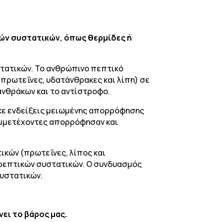
ών συστατικών, όπως θερμίδες ή
τατικών. Το ανθρώπινο πεπτικό
ρωτεΐνες, υδατάνθρακες και λίπη) σε
ανθράκων και το αντίστροφο.
ήκε ενδείξεις μειωμένης απορρόφησης
υμμετέχοντες απορρόφησαν και
ικών (πρωτεΐνες, λίπος και
ρεπτικών συστατικών. Ο συνδυασμός
υστατικών.
ει το βάρος μας.