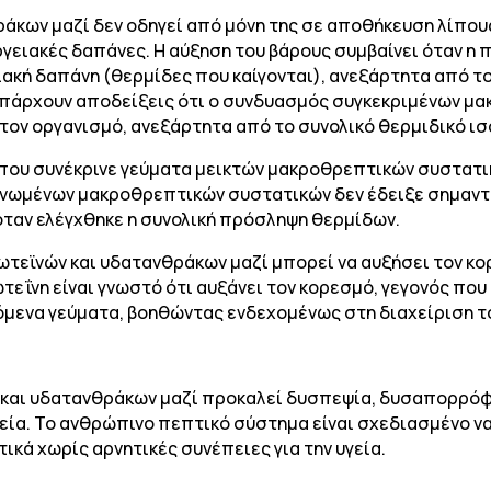
άκων μαζί δεν οδηγεί από μόνη της σε αποθήκευση λίπους
γειακές δαπάνες. Η αύξηση του βάρους συμβαίνει όταν η
ιακή δαπάνη (θερμίδες που καίγονται), ανεξάρτητα από τ
 υπάρχουν αποδείξεις ότι ο συνδυασμός συγκεκριμένων μ
ον οργανισμό, ανεξάρτητα από το συνολικό θερμιδικό ισ
 που συνέκρινε γεύματα μεικτών μακροθρεπτικών συστατι
ονωμένων μακροθρεπτικών συστατικών δεν έδειξε σημαν
όταν ελέγχθηκε η συνολική πρόσληψη θερμίδων.
τεϊνών και υδατανθράκων μαζί μπορεί να αυξήσει τον κορ
εΐνη είναι γνωστό ότι αυξάνει τον κορεσμό, γεγονός που
μενα γεύματα, βοηθώντας ενδεχομένως στη διαχείριση τ
 και υδατανθράκων μαζί προκαλεί δυσπεψία, δυσαπορρόφ
εία. Το ανθρώπινο πεπτικό σύστημα είναι σχεδιασμένο ν
κά χωρίς αρνητικές συνέπειες για την υγεία.