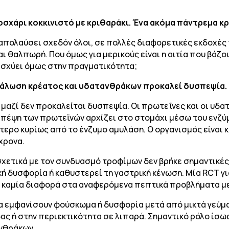
μοσχάρι κοκκινιστό με κριθαράκι. Ένα ακόμα πάντρεμα 
 απολαύσει σχεδόν όλοι, σε πολλές διαφορετικές εκδοχές 
ι θαλπωρή. Που όμως για μερικούς είναι η αιτία που βάζου
 ισχύει όμως στην πραγματικότητα;
νάλωση κρέατος και υδατανθράκων προκαλεί δυσπεψία.
 μαζί δεν προκαλείται δυσπεψία. Οι πρωτεΐνες και οι υδ
πέψη των πρωτεϊνών αρχίζει στο στομάχι μέσω του ενζύμ
τερο κυρίως από το ένζυμο αμυλάση. Ο οργανισμός είναι 
χρονα.
χετικά με τον συνδυασμό τροφίμων δεν βρήκε σημαντικές
ή δυσφορία ή καθυστερεί τη γαστρική κένωση. Μία RCT γ
 καμία διαφορά στα αναφερόμενα πεπτικά προβλήματα μ
 εμφανίσουν φούσκωμα ή δυσφορία μετά από μικτά γεύμα
ς ή στην περιεκτικότητα σε λιπαρά. Σημαντικό ρόλο ίσως
ανθράκων.