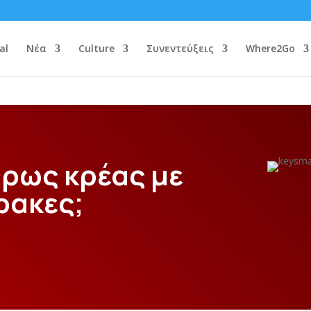
al
Νέα
Culture
Συνεντεύξεις
Where2Go
τρως κρέας με
ρακες;