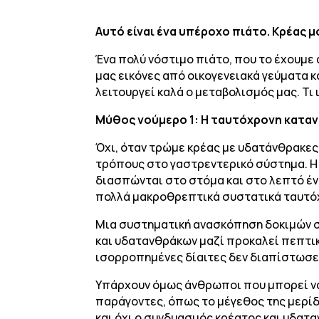
Αυτό είναι ένα υπέροχο πιάτο. Κρέας 
Ένα πολύ νόστιμο πιάτο, που το έχουμε
μας εικόνες από οικογενειακά γεύματα κα
λειτουργεί καλά ο μεταβολισμός μας. Τι
Μύθος νούμερο 1: Η ταυτόχρονη κατα
Όχι, όταν τρώμε κρέας με υδατάνθρακες
τρόπους στο γαστρεντερικό σύστημα. Η 
διασπώνται στο στόμα και στο λεπτό έν
πολλά μακροθρεπτικά συστατικά ταυτό
Μια συστηματική ανασκόπηση δοκιμών σ
και υδατανθράκων μαζί προκαλεί πεπτικ
ισορροπημένες δίαιτες δεν διαπίστωσε
Υπάρχουν όμως άνθρωποι που μπορεί να
παράγοντες, όπως το μέγεθος της μερίδα
και όχι ο συνδυασμός κρέατος και υδατ