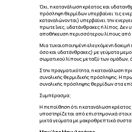
Όχι, η κατανάλωση κρέατος και υδατανθρ
πρόσληψη θερμίδων υπερβαίνει τις ενερ
καταναλώνονται) υπερβαίνει την ενεργε
πρωτεΐνες, υδατάνθρακες ή λίπος. Δεν
αποθήκευση περισσότερου λίπους από τ
Μια τυχαιοποιημένη ελεγχόμενη δοκιμή
όσο και υδατάνθρακες) με γεύματα μεμ
σωματικού λίπους μεταξύ των ομάδων, 
Στην πραγματικότητα, η κατανάλωση πρω
συνολικής θερμιδικής πρόσληψης. Η πρωτ
συνολικής πρόσληψης θερμίδων στα επό
Συμπέρασμα;
Η πεποίθηση ότι η κατανάλωση κρέατος
υποστηρίζεται από επιστημονικά στοιχ
μικτά γεύματα με μακροθρεπτικά συστατι
Μανώλης Μανωλαράκης