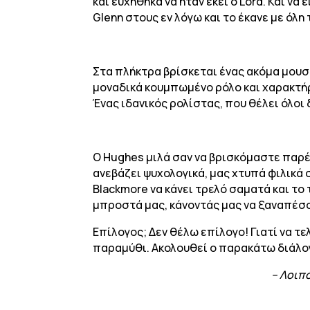
και ευχήθηκα να ήταν εκεί ο Lord. Και να
Glenn στους εν λόγω και το έκανε με όλη
Στα πλήκτρα βρίσκεται ένας ακόμα μουσ
μοναδικά κουμπωμένο ρόλο και χαρακτήρα
Ένας ιδανικός ρολίστας, που θέλει όλοι
Ο Hughes μιλά σαν να βρισκόμαστε παρέ
ανεβάζει ψυχολογικά, μας χτυπά φιλικά σ
Blackmore να κάνει τρελό σαματά και το 
μπροστά μας, κάνοντάς μας να ξαναπέσου
Επίλογος; Δεν θέλω επίλογο! Γιατί να τε
παραμύθι. Ακολουθεί ο παρακάτω διάλο
– Λοιπ