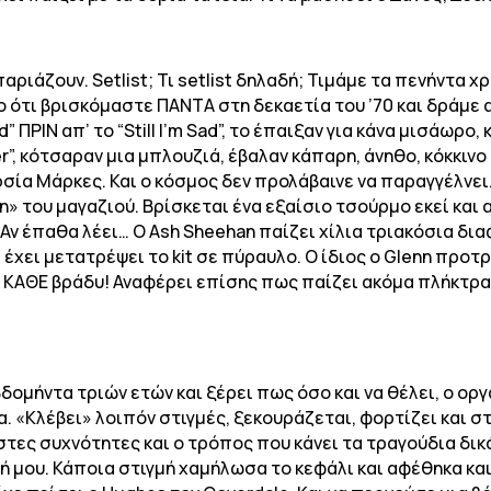
ιάζουν. Setlist; Τι setlist δηλαδή; Τιμάμε τα πενήντα χρόν
το ότι βρισκόμαστε ΠΑΝΤΑ στη δεκαετία του ’70 και δράμε
 Sad” ΠΡΙΝ απ’ το “Still I’m Sad”, το έπαιξαν για κάνα μισάω
r”, κότσαραν μια μπλουζιά, έβαλαν κάπαρη, άνηθο, κόκκιν
ία Μάρκες. Και ο κόσμος δεν προλάβαινε να παραγγέλνει.
η» του μαγαζιού. Βρίσκεται ένα εξαίσιο τσούρμο εκεί και
; Αν έπαθα λέει… Ο Ash Sheehan παίζει χίλια τριακόσια δ
χει μετατρέψει το kit σε πύραυλο. Ο ίδιος ο Glenn προτ
 ΚΑΘΕ βράδυ! Αναφέρει επίσης πως παίζει ακόμα πλήκτρα
εβδομήντα τριών ετών και ξέρει πως όσο και να θέλει, ο ορ
. «Κλέβει» λοιπόν στιγμές, ξεκουράζεται, φορτίζει και στ
στες συχνότητες και ο τρόπος που κάνει τα τραγούδια δικ
 μου. Κάποια στιγμή χαμήλωσα το κεφάλι και αφέθηκα κα