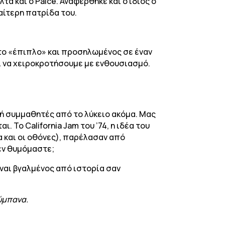
λτα και ο Paice. Αναφέρθηκε και ο ίδιος ο
ιαίτερη πατρίδα του.
 το «έπιπλο» και προσηλωμένος σε έναν
ει να χειροκροτήσουμε με ενθουσιασμό.
 ή συμμαθητές από το λύκειο ακόμα. Μας
 Το California Jam του ’74, η ιδέα του
ία και οι οθόνες), παρέλασαν από
δεν θυμόμαστε;
είναι βγαλμένος από ιστορία σαν
ύμπανα.