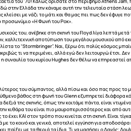
εκαετία του ’70! Καλώς ορίσατε στο περίφημο Athens Jam,
Εδώ στην Ελλάδα την κάναμε αυτή την τελευταία στάση λε
ς κλείσει με νάζι το μάτι και θα μας πει πως δεν έφυγε πο
 προσωνύμιο «Η Φωνή του Ροκ».
σικούς του, ανέβηκε στη σκηνή του Floyd λίγα λεπτά μετά
ν, καλλιτεχνική αποτύπωση του μεγάλου μουσικού από εκεί
ίστα το “Stormbringer”. Ναι, ξέρω ότι πολύς κόσμος μπαίνε
ριβώς τι να περιμένει, αλλά εγώ δεν λειτουργώ έτσι. Δεν 
αι η συναυλία του κυρίου Hughes δεν θέλω να επηρεαστεί α
λύτερος του σύμπαντος, αλλά πίσω και όσο πας προς το μ
θμενο βάθος στη φωνή του Glenn εξυπηρετεί διάφορα κόλπ
α δεξιά της σκηνής, όπως την κοιτάμε πάντα, είναι ντυμέν
στην κιθάρα του είναι πιο μαυροπερισσότερος και από αυτ
το έχει ΚΑΙ στον τρόπο που κινείται στη σκηνή. Είναι τίγκα
ά με το κοινό και γενικά, αποτελεί εγγύηση για αποδοσάρα
χει παίξει με τα θεριά τα ίδια. Τι να μασήσει ο Δανός; Δο