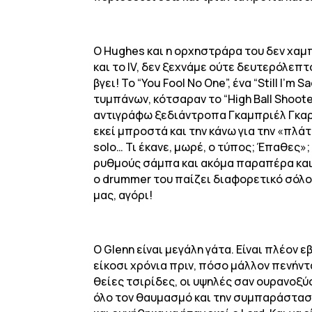
Ο Hughes και η ορχηστράρα του δεν χαμπαρ
και το IV, δεν ξεχνάμε ούτε δευτερόλεπ
βγει! Το “You Fool No One”, ένα “Still I’m
τυμπάνων, κότσαραν το “High Ball Shoote
αντιγράφω ξεδιάντροπα Γκαμπριέλ Γκαρσ
εκεί μπροστά και την κάνω για την «πλάτ
solo… Τι έκανε, μωρέ, ο τύπος; Έπαθες»
ρυθμούς σάμπα και ακόμα παραπέρα και έ
ο drummer του παίζει διαφορετικό σόλο
μας, αγόρι!
Ο Glenn είναι μεγάλη γάτα. Είναι πλέον 
είκοσι χρόνια πριν, πόσο μάλλον πενήντα
θείες τσιρίδες, οι υψηλές σαν ουρανοξύ
όλο τον θαυμασμό και την συμπαράστασή