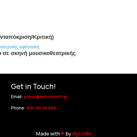
νταπόκριση/Κριτική)
ο σε σκηνή μουσικοθεατρικής
Get in Touch!
Email:
press@keysmash.gr
Phone:
694 92 56 666
Made with
❤︎
by
dycode_