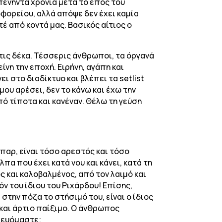
 πενήντα χρόνια μετά το έπος του
ωφορείου, αλλά απόψε δεν έχει καμία
τέ από κοντά μας. Βασικός αίτιος ο
 τις δέκα. Τέσσερις άνθρωποι, τα όργανά
νη την εποχή. Ειρήνη, αγάπη και
ι στο διαδίκτυο και βλέπει τα setlist
μου αρέσει, δεν το κάνω και έχω την
πό τίποτα και κανέναν. Θέλω τη γεύση
παρ, είναι τόσο αρεστός και τόσο
α που έχει κατά νου και κάνει, κατά τη
ος και καλοβαλμένος, από τον λαιμό και
όν του ίδιου του Ριχάρδου! Επίσης,
 στην πόζα το στήσιμό του, είναι ο ίδιος
 και άρτιο παίξιμο. O άνθρωπος
υλευόμαστε;