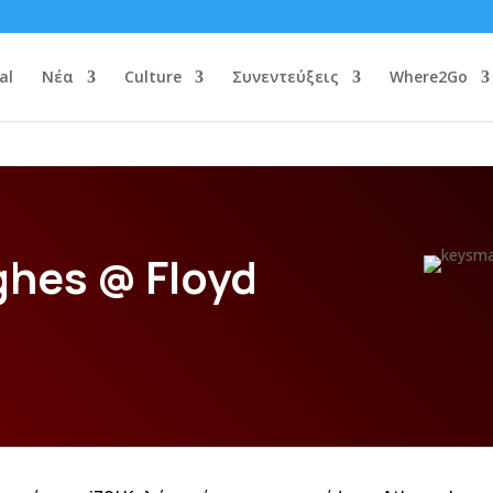
al
Νέα
Culture
Συνεντεύξεις
Where2Go
ghes @ Floyd