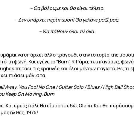
– Θα βάλουμε και θα είναι τέλειο.
– Δεν υπάρχει περίπτωση! Θα γελάνε μαζί μας.
– Θα πάθουν όλοι πλάκα.
υμάμαι να υπάρχει άλλο τραγούδι στην ιστορία της μουσική
ό τη φωνή. Και εγένετο “Burn”. Riffάρα, τυμπανάρες, φων
ughes πετάει τις κραυγές και όλοι μένουν παγωτό. Ρε, τι 
έχει πιάσει μάλιστα.
il Away, You Fool No One / Guitar Solo / Blues / High Ball Sho
 You Keep On Moving, Burn
ε. Και εμείς πάλι θα είμαστε εδώ, Glenn. Και θα περάσουμ
 μας ήλθες, 1975!