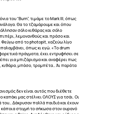
ια του “Burn”, τιμάμε το Mark III, όπως
 ανάλογα. Θα το τζαμάρουμε και όπου
ρο, κόλλησαν σόλο κιθάρας και σόλο
ο πιπέρι, λεμονανθούς και πράσο και
 Φεύγω από το photopit, χαζεύω λίγο
 απολαμβάνει, όπως κι εγώ. «Το drum
ιαφορετικά πράγματα, έχει εντρυφήσει σε
ρέπει για μπιζάρισμα και αναφέρει πως
, κιθάρα, μπάσο, τρομπέτα… Άι παράτα
γανισμός δεν είναι αυτός που διέθετε
ο καπάκι μας στέλνει ΟΛΟΥΣ για τσάι. Οι
ά του… Δάκρυσαν πολλά παιδιά και έχουν
ι κάποια στιγμή το σήκωσα στον ουρανό