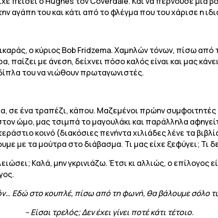
 είχε πείσει ο Hughes τον Coverdale. Και να περνούσε μια βό
 την αγάπη του και κάτι από το φλέγμα που του χάρισε η ιδ
ικαράς, ο κύριος Bob Fridzema. Χαμηλών τόνων, πίσω από
, παίζει με άνεση, δείχνει πόσο καλός είναι και μας κάν
 δίπλα του να νιώθουν πρωταγωνιστές.
α, σε ένα τραπέζι, κάπου. Μαζεμένοι πρώην συμφοιτητές
τον ώμο, μας τσιμπά το μαγουλάκι και παράλληλα αφηγείται.
τεράστιο κοινό (διακόσιες πενήντα χιλιάδες λένε τα βιβλ
με με τα μούτρα στο διάβασμα. Τι μας είχε ξεφύγει; Τι 
λειώσει; Καλά, μην γκρινιάζω. Έτσι κι αλλιώς, ο επίλογος 
γος.
όν… Εδώ στο κουπλέ, πίσω από τη φωνή, θα βάλουμε σόλο τ
– Είσαι τρελός; Δεν έχει γίνει ποτέ κάτι τέτοιο.