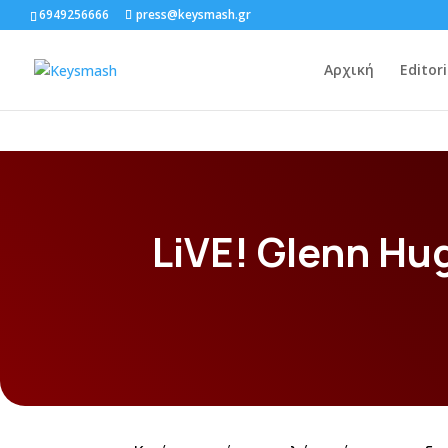
6949256666
press@keysmash.gr
Αρχική
Editori
LiVE! Glenn Hu