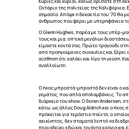
Κυρίες και κύριοι, καλώς ορίσατε στη δ
Οντάριο της πολιτείας της Καλιφόρνια. 
σημασία. Απόψε η δεκαετία του ’70 θα μα
άνθρωπος που φέρει με υπερηφάνεια το
Ο Glenn Hughes, παρέα με τους υπέρ-μου
τους και μια, οπτικά μεγάλων διαστάσεω
είμαστε κοντά σας. Πρώτο τραγούδι στη λ
από προηγούμενες συναυλίες και ξέρει ακ
αίσθηση ότι χαλάει και λίγο τη γεύση. Κ
αναλλοίωτη.
Ο ήχος μπροστά-μπροστά δεν είναι ο κα
γεμάτος, που απλά απολαμβάνεις. Το απύ
διάρκεια του show. Ο Soren Andersen, στ
κάτω, ως άλλος Doug Aldrich και ο ήχος 
πρόκειται για τεράστιο παίχτη, ο οποίος 
αεικίνητος, δεν σταματά λεπτό να διαδρ
περιοδεύει εδώ και τριάντα χρόνια και έ