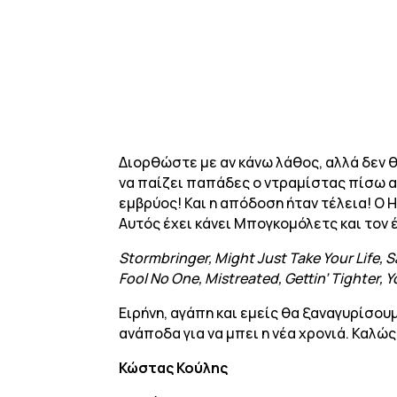
Διορθώστε με αν κάνω λάθος, αλλά δεν θ
να παίζει παπάδες ο ντραμίστας πίσω απ
εμβρύος! Και η απόδοση ήταν τέλεια! Ο H
Αυτός έχει κάνει Μπογκομόλετς και τον 
Stormbringer, Might Just Take Your Life, Sa
Fool No One, Mistreated, Gettin’ Tighter,
Ειρήνη, αγάπη και εμείς θα ξαναγυρίσουμ
ανάποδα για να μπει η νέα χρονιά. Καλώς
Κώστας Κούλης