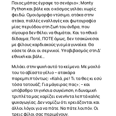
Ποιος μάπας έγραψε το σενάριο»; Monty
Python και βάλε και ο κόσμος γελάει χωρίς
φειδώ. Ομοιόμορφο ντύσιμο, ατάκα στην
ατάκα, πολλές εναλλαγές και φωτογραφία
μίας περιόδου στη ζωή του άνδρα, που
σίγουρα δεν θέλει να θυμάται. Και το ηθικό
δίδαγμα; Ποτέ, ΠΟΤΕ όμως, δεν τσακώνεσαι
με φίλους καρδιακούς για μία γυναίκα. Θα
χάσετε όλοι οι σερνικοί. Υποβιβασμός στη Δ’
εθνική και βάλε…
Μιλάει στην ψυχή αυτό το κείμενο. Με μοχλό
του το αβίαστο γέλιο – ατακάρα
παρεμπιπτόντως: «Καλά, ρε! Τι τα θες κι εσύ
τόσα τατουάζ; Για μάγειρας πας»; – και
υπόβαθρο τη γνήσια συγκίνηση, η δυναμική
τριπλέτα μας χαρίζει ενενήντα λεπτά καλής
ψυχαγωγίας. Δεν νομίζω ότι χρειάζονται και
άλλοι λόγοι για να πάτε. Να πάτε λοιπόν. Οι
τρεις φίλοι σας περιμένουν.