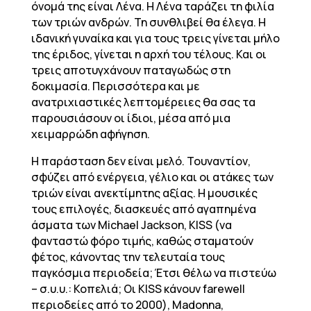
όνομά της είναι Λένα. Η Λένα ταράζει τη φιλία
των τριών ανδρών. Τη συνθλιβεί θα έλεγα. Η
ιδανική γυναίκα και για τους τρεις γίνεται μήλο
της έριδος, γίνεται η αρχή του τέλους. Και οι
τρεις αποτυγχάνουν παταγωδώς στη
δοκιμασία. Περισσότερα και με
ανατριχιαστικές λεπτομέρειες θα σας τα
παρουσιάσουν οι ίδιοι, μέσα από μια
χειμαρρώδη αφήγηση.
Η παράσταση δεν είναι μελό. Τουναντίον,
σφύζει από ενέργεια, γέλιο και οι ατάκες των
τριών είναι ανεκτίμητης αξίας. Η μουσικές
τους επιλογές, διασκευές από αγαπημένα
άσματα των Michael Jackson, KISS (να
φανταστώ φόρο τιμής, καθώς σταματούν
φέτος, κάνοντας την τελευταία τους
παγκόσμια περιοδεία; Έτσι θέλω να πιστεύω
– σ.υ.υ.: Κοπελιά; Οι KISS κάνουν farewell
περιοδείες από το 2000), Madonna,