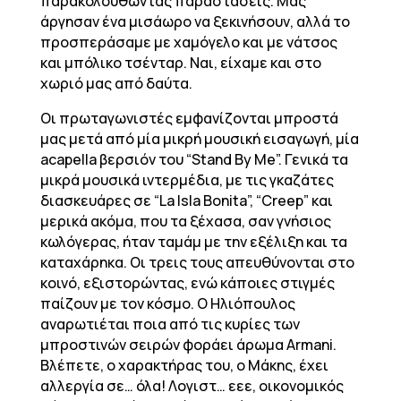
παρακολουθώντας παραστάσεις. Μας
άργησαν ένα μισάωρο να ξεκινήσουν, αλλά το
προσπεράσαμε με χαμόγελο και με νάτσος
και μπόλικο τσένταρ. Ναι, είχαμε και στο
χωριό μας από δαύτα.
Οι πρωταγωνιστές εμφανίζονται μπροστά
μας μετά από μία μικρή μουσική εισαγωγή, μία
acapella βερσιόν του “Stand By Me”. Γενικά τα
μικρά μουσικά ιντερμέδια, με τις γκαζάτες
διασκευάρες σε “La Isla Bonita”, “Creep” και
μερικά ακόμα, που τα ξέχασα, σαν γνήσιος
κωλόγερας, ήταν ταμάμ με την εξέλιξη και τα
καταχάρηκα. Οι τρεις τους απευθύνονται στο
κοινό, εξιστορώντας, ενώ κάποιες στιγμές
παίζουν με τον κόσμο. Ο Ηλιόπουλος
αναρωτιέται ποια από τις κυρίες των
μπροστινών σειρών φοράει άρωμα Armani.
Βλέπετε, ο χαρακτήρας του, ο Μάκης, έχει
αλλεργία σε… όλα! Λογιστ… εεε, οικονομικός