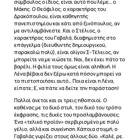
σύμβουλος ο ίδιος, είναι αυτό που λέμε… ο
Μάκης. Ο Θεόφιλος, ο χαρακτήρας του
Δρακόπουλου, είναι καθηγητής
πανεπιστημίου και κάτι από ξινόπουλος, αν
με αντιλαμβάνεστε. Και ο Στέλιος, ο
χαρακτήρας του Γαβαλά, διαφημιστής στο
επάγγελμα (διευθυντής δημιουργικού,
παρακαλώ πολύ), είναι ολίγον Σ-Τέλειος, αν
μπορείτε να με νιώσετε. Ναι, δεν έχει πάτο το
βαρέλι. Η φιλία τους όμως είναι αληθινή. Η
Λένα βέβαια δεν ξέρω κατά πόσον μπορεί να
το πιστοποιήσει αυτό… Ποια είναι η Λένα,
είπατε; Ε, να πάτε να δείτε την παράσταση!
Πολλοί άνετοι και οι τρεις ηθοποιοί. Ο
καθένας με το δικό στυλ, τον δικό του τρόπο
έκφρασης, τις δικές του προσλαμβάνουσες.
Ένα «τελικό προϊόν» σερβιρισμένο με πολύ
γέλιο, αλλά και συγκίνηση. Κάποια στιγμή, ο
Γαβαλάς γυρίζει στους άλλους δύο. «Καλέ, ρε.