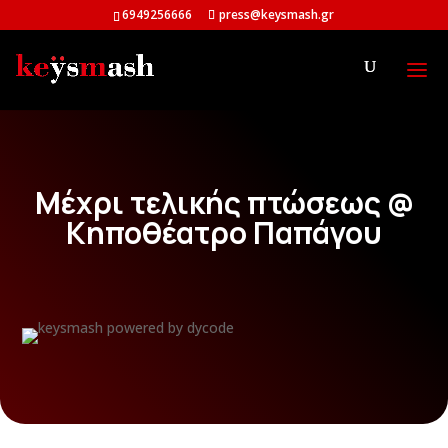
6949256666
press@keysmash.gr
Μέχρι τελικής πτώσεως @
Κηποθέατρο Παπάγου