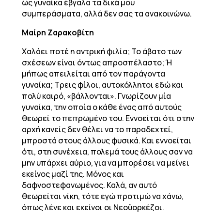
ως γυναίκα έβγαλα τα δικά μου
συμπεράσματα, αλλά δεν σας τα ανακοινώνω.
Μαίρη Ζαρακοβίτη
Χαλάει ποτέ η αντρική φιλία; Το άβατο των
σχέσεων είναι όντως απροσπέλαστο; Ή
μήπως απειλείται από τον παράγοντα
γυναίκα; Τρεις φίλοι, αυτοκόλλητοι εδώ και
πολύ καιρό, «βάλλονται». Γνωρίζουν μία
γυναίκα, την οποία ο κάθε ένας από αυτούς
θεωρεί το πεπρωμένο του. Εννοείται ότι στην
αρχή κανείς δεν θέλει να το παραδεχτεί,
μπροστά στους άλλους φυσικά. Και εννοείται
ότι, στη συνέχεια, πολεμά τους άλλους σαν να
μην υπάρχει αύριο, για να μπορέσει να μείνει
εκείνος μαζί της. Μόνος και
δαφνοστεφανωμένος. Καλά, αν αυτό
θεωρείται νίκη, τότε εγώ προτιμώ να χάνω,
όπως λένε και εκείνοι οι Νεοϋορκέζοι.