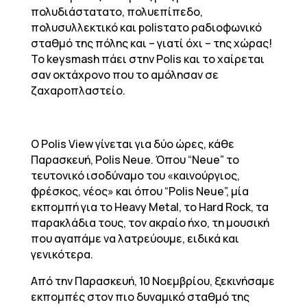
πολυδιάστατατο, πολυεπίπεδο,
πολυσυλλεκτικό και polisτατο ραδιοφωνικό
σταθμό της πόλης και – γιατί όχι – της χώρας!
To keysmash πάει στην Polis και το χαίρεται
σαν οκτάχρονο που το αμόλησαν σε
ζαχαροπλαστείο.
Ο Polis View γίνεται για δύο ώρες, κάθε
Παρασκευή, Polis Neue. Όπου “Neue” το
τευτονικό ισοδύναμο του «καινούργιος,
φρέσκος, νέος» και όπου “Polis Neue”, μία
εκπομπή για το Heavy Metal, το Hard Rock, τα
παρακλάδια τους, τον ακραίο ήχο, τη μουσική
που αγαπάμε να λατρεύουμε, ειδικά και
γενικότερα.
Από την Παρασκευή, 10 Νοεμβρίου, ξεκινήσαμε
εκπομπές στον πιο δυναμικό σταθμό της