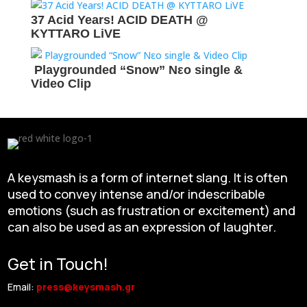
37 Acid Years! ACID DEATH @
KYTTARO LiVE
Playgrounded “Snow” Νεο single &
Video Clip
A keysmash is a form of internet slang. It is often
used to convey intense and/or indescribable
emotions (such as frustration or excitement) and
can also be used as an expression of laughter.
Get in Touch!
Email:
press@keysmash.gr