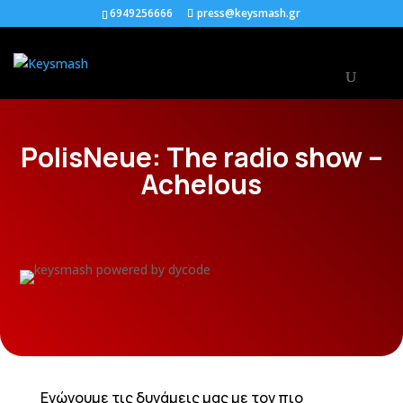
6949256666
press@keysmash.gr
PolisNeue: The radio show –
Achelous
Ενώνουμε τις δυνάμεις μας με τον πιο