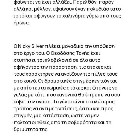
φαίνεται να έχει αλλάξει. Παρελθόν, παρόν
αλλά και μέλλον, υφαίνουν έναν πολυδιάστατο
ιστό και σφίγγουν τα χαλινάρια γύρω από τους
ήρωες.
O Nicky Silver πλέκει μοναδικά την υπόθεση
στο έργο του. Ο Θεοδόσης Τανής έχει
χτυπήσει τριπλοβελονιά σε όλο αυτό,
αφήνοντας την παράσταση, τις ατάκες και
τους χαρακτήρες να ανοίξουν τις πύλες τους
στο κοινό. Οι δραματικές στιγμές κεντιόνται
με απίστευτα κωμικές ατάκες και φτάνεις να
γελάς με κάτι, που κανονικά θα έπρεπε να σου
κόβει την ανάσα. Το γέλιο είναι ο καλύτερος
τρόπος να αντιμετωπίσεις, έστω και προς
στιγμήν, μια κατάσταση, ώστε να μην
πολτοποιηθείς από τη σοβαρότητα και τη
δριμύτητά της.