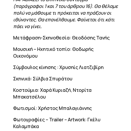
(παράγραφοι 1 και 7 του άρθρου 16). Θα θέλαμε
πολύ να μάθουμε τι πρόκειται να πράξουν οι
ιθύνοντες. Θα επανέλθουμε. Φαίνεται ότι κάτι
πάει να γίνει.
Μετάφραση-Σκηνοθεσία: Θεοδόσης Τανής
Μουσική – Ηχητικό τοπίο: Θοδωρής
Οικονόμου
Σύμβουλος κίνησης : Χρυσηίς Λιατζιβίρη
Σκηνικά: Σύλβια Σπυράτου
Κοστούμια: Χαρά Κυριαζή, Ντορίτα
Μπακατσέλου
Φωτισμοί: Χρήστος Μπαλαγιάννης
Φωτογραφίες – Trailer – Artwork: Γκέλυ
Καλαμπάκα