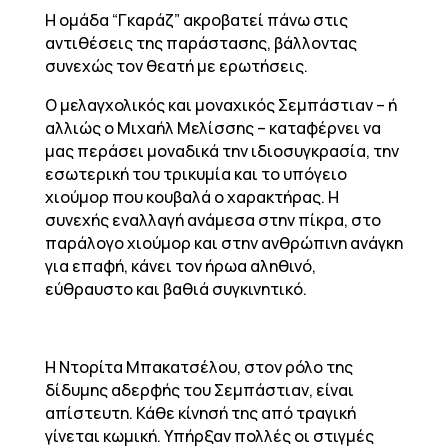
Η ομάδα “Γκαράζ” ακροβατεί πάνω στις
αντιθέσεις της παράστασης, βάλλοντας
συνεχώς τον θεατή με ερωτήσεις.
Ο μελαγχολικός και μοναχικός Σεμπάστιαν – ή
αλλιώς ο Μιχαήλ Μελίσσης – καταφέρνει να
μας περάσει μοναδικά την ιδιοσυγκρασία, την
εσωτερική του τρικυμία και το υπόγειο
χιούμορ που κουβαλά ο χαρακτήρας. Η
συνεχής εναλλαγή ανάμεσα στην πίκρα, στο
παράλογο χιούμορ και στην ανθρώπινη ανάγκη
για επαφή, κάνει τον ήρωα αληθινό,
εύθραυστο και βαθιά συγκινητικό.
Η Ντορίτα Μπακατσέλου, στον ρόλο της
δίδυμης αδερφής του Σεμπάστιαν, είναι
απίστευτη. Κάθε κίνησή της από τραγική
γίνεται κωμική. Υπήρξαν πολλές οι στιγμές