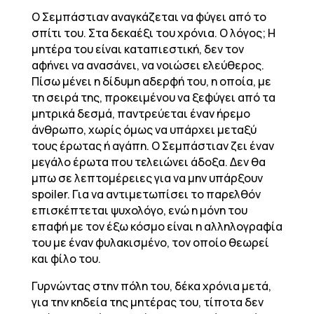
O Σεμπάστιαν αναγκάζεται να φύγει από το
σπίτι του. Στα δεκαέξι του χρόνια. Ο λόγος; Η
μητέρα του είναι καταπιεστική, δεν τον
αφήνει να ανασάνει, να νοιώσει ελεύθερος.
Πίσω μένει η δίδυμη αδερφή του, η οποία, με
τη σειρά της, προκειμένου να ξεφύγει από τα
μητρικά δεσμά, παντρεύεται έναν ήρεμο
άνθρωπο, χωρίς όμως να υπάρχει μεταξύ
τους έρωτας ή αγάπη. Ο Σεμπάστιαν ζει έναν
μεγάλο έρωτα που τελειώνει άδοξα. Δεν θα
μπω σε λεπτομέρειες για να μην υπάρξουν
spoiler. Για να αντιμετωπίσει το παρελθόν
επισκέπτεται ψυχολόγο, ενώ η μόνη του
επαφή με τον έξω κόσμο είναι η αλληλογραφία
του με έναν φυλακισμένο, τον οποίο θεωρεί
και φίλο του.
Γυρνώντας στην πόλη του, δέκα χρόνια μετά,
για την κηδεία της μητέρας του, τίποτα δεν