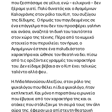
που ξεσπάσαμε σε γέλια, ενώ – ειλικρινά – δεν
ξέραμε γιατί. Πολύ δυνατός και ο Αγαμέμνων
Καλογράνης στον ρόλο του Κιπ, του συζύγου
της δίδυμης. Ο ήρωάς του παγιδευμένος σε
ένα επάγγελμα που δεν του προσφέρει γαλήνη
και ανάσα, αναζητά τη δική του ταυτότητα
στον χώρο της τέχνης. Πέρα από το κωμικό
στοιχείο που περικλείει τον ήρωα, ο
Αγαμέμνων έστησε ένα πολυδιάστατο
χαρακτήρα και ώθησε τον θεατή να δει πίσω
από τις οριζόντιες γραμμές του χαρακτήρα
του. Δεν είδαμε βέβαια αν ο Κιπ έχει τελικώς
ταλέντο αλλά φευ..
Η Λήδα Μανούσου Αλεξίου, στον ρόλο της
ψυχολόγου που θέλει η ίδια ψυχολόγο, ήταν
εκπληκτική. Και μόνο η παραπάνω ειρωνεία
που έβγαινε από τον χαρακτήρα της και οι
ατάκες που στόλιζαν με τη σειρά τους την όλη
αύρα της, έφεραν μια απίστευτη θεατρική