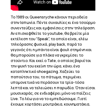
Το 1989 οι Queensryche κάνουν περιοδεία
στην Ιαπωνία. Πέντε συναυλίες κι ένα τσούρμο
συνεντεύξεις και εμφανίσεις στην τηλεόραση.
Αν επισκεφθείτε το youtube, θα βρείτε μία
εκτέλεση του “Speak”, το οποίο είναι, ελέω
τηλεόρασης φυσικά, play back, παρά το
γεγονός ότι η μπάντα είναι φουλ στημένη και
θα μπορούσε για πλάκα να γκρεμίσει το
στούντιο. Και εκεί ο Tate, ο οποίος βαριέται
την ψυχή του εκείνη την ώρα, κάνει ένα
καταπληκτικό shoegazing. Χαζεύει τα
παπούτσια του, το πάτωμα, περιμένει
υπομονετικά να περάσουν τα τρία-τόσα
λεπτά και να τελειώσει η παρωδία. Όταν είσαι
μουσικαράς, σε ενδιαφέρει μόνο να παίζεις
Live. Το λέω για να το εμπεδώσουμε. Γιατί
έχουμε χορτάσει μουτράκια, κουνηματάκια,