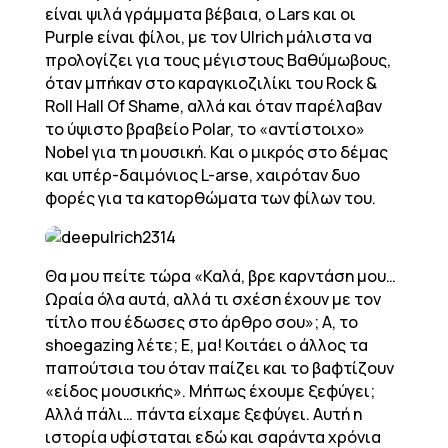
είναι ψιλά γράμματα βέβαια, ο Lars και οι
Purple είναι φίλοι, με τον Ulrich μάλιστα να
προλογίζει για τους μέγιστους Βαθύμωβους,
όταν μπήκαν στο καραγκιοζιλίκι του Rock &
Roll Hall Of Shame, αλλά και όταν παρέλαβαν
το ύψιστο βραβείο Polar, το «αντίστοιχο»
Nobel για τη μουσική. Και ο μικρός στο δέμας
και υπέρ-δαιμόνιος L-arse, χαιρόταν δυο
φορές για τα κατορθώματα των φίλων του.
Θα μου πείτε τώρα «Καλά, βρε καρντάση μου…
Ωραία όλα αυτά, αλλά τι σχέση έχουν με τον
τίτλο που έδωσες στο άρθρο σου»; Α, το
shoegazing λέτε; Ε, μα! Κοιτάει ο άλλος τα
παπούτσια του όταν παίζει και το βαφτίζουν
«είδος μουσικής». Μήπως έχουμε ξεφύγει;
Αλλά πάλι… πάντα είχαμε ξεφύγει. Αυτή η
ιστορία υφίσταται εδώ και σαράντα χρόνια