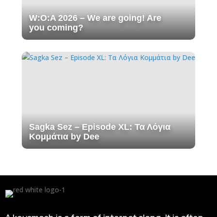
W:O:A 2026 – We are going! Are
you coming?
Sagka Sez – Episode XL: Τα Λόγια
Κομμάτια by Dee