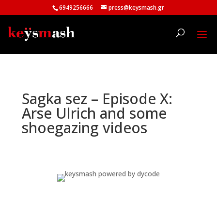
6949256666
press@keysmash.gr
Sagka sez – Episode X:
Arse Ulrich and some
shoegazing videos