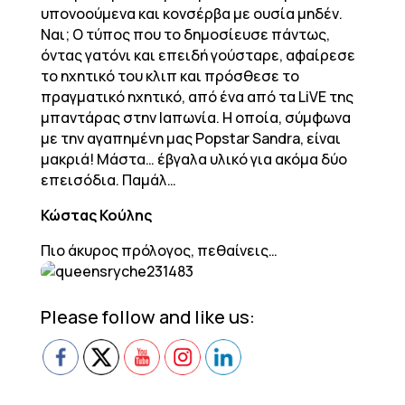
υπονοούμενα και κονσέρβα με ουσία μηδέν.
Ναι; Ο τύπος που το δημοσίευσε πάντως,
όντας γατόνι και επειδή γούσταρε, αφαίρεσε
το ηχητικό του κλιπ και πρόσθεσε το
πραγματικό ηχητικό, από ένα από τα LiVE της
μπαντάρας στην Ιαπωνία. Η οποία, σύμφωνα
με την αγαπημένη μας Popstar Sandra, είναι
μακριά! Μάστα… έβγαλα υλικό για ακόμα δύο
επεισόδια. Παμάλ…
Κώστας Κούλης
Πιο άκυρος πρόλογος, πεθαίνεις…
Please follow and like us: