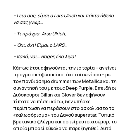
– Γεια σας, είμαι ο Lars Ulrich και πάντα ήθελα
να σας γνωρ…
– Τι πράγμα; Arse Ulrich;
– Όχι, όχι! Είμαι ο LARS…
– Καλά, ναι… Roger, έλα λίγο!
Κάπως έτσι αφηγούνται την ιστορία – αν είναι
πραγματική φυσικά και όχι τσίου νίαου – με
τον πανδιάσημο drummer των Metallica και τη
συνάντησή του με τους Deep Purple. Επειδή οι
Διόσκουροι Gillan και Glover δεν αφήνουν
τίποτα να πέσει κάτω, δεν υπήρχε
περίπτωση να περάσουν στο ασχολίαστο το
«καλωσόρισμα» του Δανού superstar. Τυπικό
βρετανικό φλέγμα και αστείρευτο χιούμορ, το
οποίο μπορεί εύκολα να παρεξηγηθεί. Αυτά