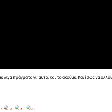
λίγα πράγματα γι’ αυτό. Και το ακούμε. Και ίσως να αλλάξε