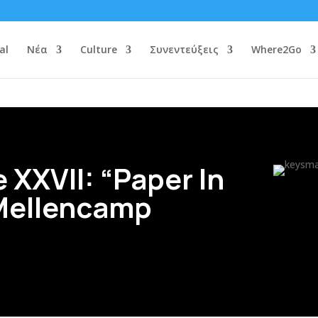
al
Νέα
Culture
Συνεντεύξεις
Where2Go
 XXVII: “Paper In
 Mellencamp