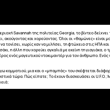
ριοχή Savannah της πολιτείας Georgia, το βίντεο δείχνει 
, ακούγοντας και χορεύοντας. Όλοι οι «θαμώνες» είναι μα
ι να τονίσει, χωρίς καν να μιλήσει, τη φτώχεια στις ΗΠΑ κα
σάκι, η άλλη που χορεύει αγκαλιά με εκείνη τη γιαγιάκα, ο
έρος ενός μαγευτικού ντοκιμαντέρ για τον άνθρωπο. Ενός
λόγω κομματιού, μια και ο «μπαμπάς» του σκέφτεται διάφο
στικά τώρα. Πώς είπατε; Το έχουν διασκευάσει οι U.F.O.; 
λειά;