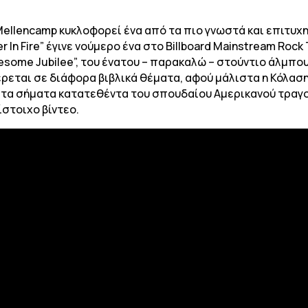
ellencamp κυκλοφορεί ένα από τα πιο γνωστά και επιτυχη
In Fire” έγινε νούμερο ένα στο Billboard Mainstream Rock 
onesome Jubilee”, του ένατου – παρακαλώ – στούντιο άλμπου
εται σε διάφορα βιβλικά θέματα, αφού μάλιστα η Κόλαση α
πό τα σήματα κατατεθέντα του σπουδαίου Αμερικανού τρα
στοιχο βίντεο.