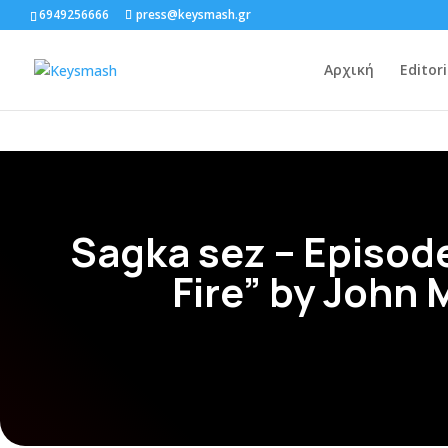
6949256666
press@keysmash.gr
Αρχική
Editori
Sagka sez – Episode
Fire” by John