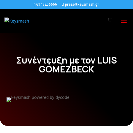
6949256666
press@keysmash.gr
Συνέντευξη με τον LUIS
GÓMEZBECK