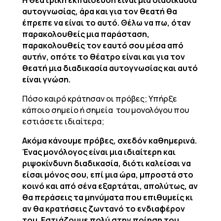
Η θεατρική εκπαίδευση είναι μια διαδικασία
αυτογνωσίας, άρα και για τον θεατή θα
έπρεπε να είναι το αυτό. Θέλω να πω, όταν
παρακολουθείς μια παράσταση,
παρακολουθείς τον εαυτό σου μέσα από
αυτήν, οπότε το θέατρο είναι και για τον
θεατή μια διαδικασία αυτογνωσίας και αυτό
είναι γνώση.
Πόσο καιρό κράτησαν οι πρόβες; Υπήρξε
κάποιο σημείο ή σημεία του μονολόγου που
εστιάσετε ιδιαίτερα;
Ακόμα κάνουμε πρόβες, σχεδόν καθημερινά.
Ένας μονόλογος είναι μια ιδιαίτερη και
ριψοκίνδυνη διαδικασία, διότι καλείσαι να
είσαι μόνος σου, επί μια ώρα, μπροστά στο
κοινό και από σένα εξαρτάται, απολύτως, αν
θα περάσεις τα μηνύματα που επιθυμείς κι
αν θα κρατήσεις ζωντανό το ενδιαφέρον
του. Εστιάζουμε πολύ στην ποίηση του