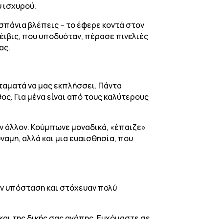
υ ισχυρού.
σπάνια βλέπεις – το έφερε κοντά στον
έιβις, που υποδυόταν, πέρασε πινελιές
ας.
σταματά να μας εκπλήσσει. Πάντα
ος. Για μένα είναι από τους καλύτερους
ν άλλον. Κούμπωνε μοναδικά, «έπαιζε»
αμη, αλλά και μια ευαισθησία, που
ναν υπόσταση και στόχευαν πολύ
και της δικής σας αγάπης. Ευχόμαστε σε