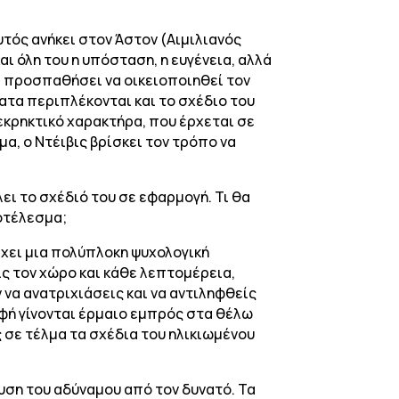
υτός ανήκει στον Άστον (Αιμιλιανός
αι όλη του η υπόσταση, η ευγένεια, αλλά
να προσπαθήσει να οικειοποιηθεί τον
ατα περιπλέκονται και το σχέδιο του
 εκρηκτικό χαρακτήρα, που έρχεται σε
α, ο Ντέιβις βρίσκει τον τρόπο να
ει το σχέδιό του σε εφαρμογή. Τι θα
ποτέλεσμα;
χει μια πολύπλοκη ψυχολογική
ς τον χώρο και κάθε λεπτομέρεια,
 να ανατριχιάσεις και να αντιληφθείς
ορφή γίνονται έρμαιο εμπρός στα θέλω
ς σε τέλμα τα σχέδια του ηλικιωμένου
ευση του αδύναμου από τον δυνατό. Τα