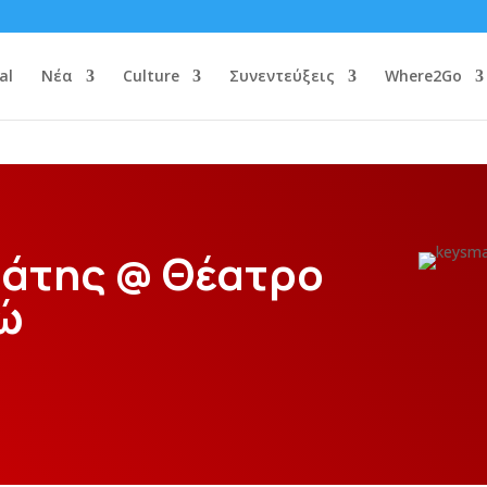
al
Νέα
Culture
Συνεντεύξεις
Where2Go
τάτης @ Θέατρο
ώ