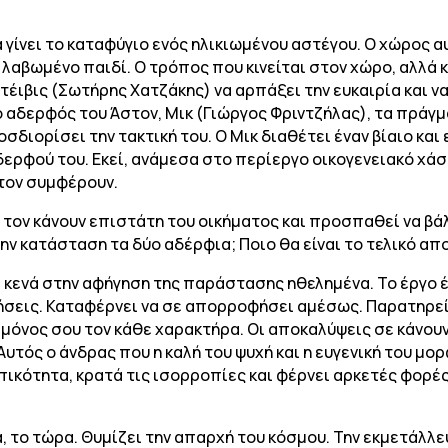
γίνει το καταφύγιο ενός ηλικιωμένου αστέγου. Ο χώρος α
λαβωμένο παιδί. Ο τρόπος που κινείται στον χώρο, αλλά κ
 Ντέιβις (Σωτήρης Χατζάκης) να αρπάξει την ευκαιρία και 
 αδερφός του Άστον, Μικ (Γιώργος Φριντζήλας), τα πράγμ
διορίσει την τακτική του. Ο Μικ διαθέτει έναν βίαιο και
ερφού του. Εκεί, ανάμεσα στο περίεργο οικογενειακό χάσμ
τον συμφέρουν.
 τον κάνουν επιστάτη του οικήματος και προσπαθεί να βάλ
ην κατάσταση τα δύο αδέρφια; Ποιο θα είναι το τελικό α
κενά στην αφήγηση της παράστασης ηθελημένα. Το έργο έ
ήσεις. Καταφέρνει να σε απορροφήσει αμέσως. Παρατηρεί
 μόνος σου τον κάθε χαρακτήρα. Οι αποκαλύψεις σε κάνουν
 Αυτός ο άνδρας που η καλή του ψυχή και η ευγενική του μ
ωπικότητα, κρατά τις ισορροπίες και φέρνει αρκετές φορέ
, το τώρα. Θυμίζει την απαρχή του κόσμου. Την εκμετάλλ