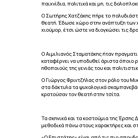
παιχνίδια, πολιτικά και μη, τις δολοπλο
Ο Σωτήρης Χατζάκης πήρε το πολυδιάστα
θεατή. Έδωσε χώρο στην ανάπτυξη των χ
χιούμορ, έτσι ώστε να διογκώσει τις δρ
Ο Αιμιλιανός Σταματάκης ήταν πραγματι
καταφέρνει να υποδυθεί άριστα όποιο ρό
ηθοποιούς της γενιάς του και πολιτιστι
Ο Γιώργος Φριντζήλας στον ρόλο του Μι
στα δάκτυλα τα ψυχολογικά σκαμπανεβάσ
κρατούσαν τον θεατή στην τσίτα.
Τα σκηνικά και τα κοστούμια της Έρσης 
μεθοδικά πάνω στους χαρακτήρες και στ
«Ο Επιστάτης» είναι από τις πιο σπουδα