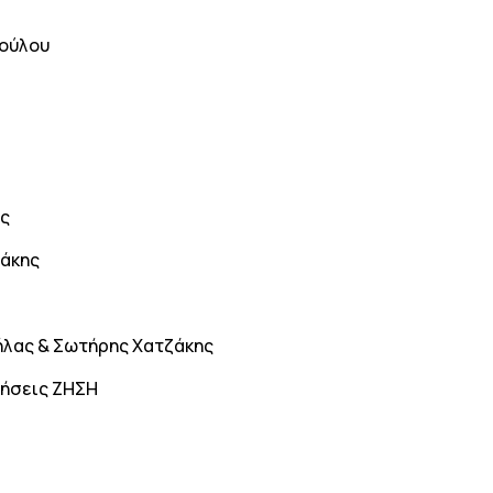
ούλου
ός
λάκης
ήλας & Σωτήρης Χατζάκης
ρήσεις ΖΗΣΗ