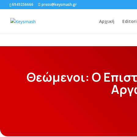
6949256666
press@keysmash.gr
Αρχική
Editori
Θεώμενοι: Ο Επισ
Αργ