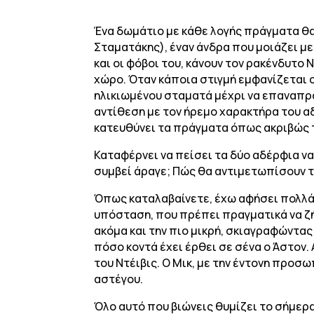
Ένα δωμάτιο με κάθε λογής πράγματα θα 
Σταματάκης), έναν άνδρα που μοιάζει με 
και οι φόβοι του, κάνουν τον ρακένδυτο
χώρο. Όταν κάποια στιγμή εμφανίζεται ο
ηλικιωμένου σταματά μέχρι να επαναπροσ
αντίθεση με τον ήρεμο χαρακτήρα του αδ
κατευθύνει τα πράγματα όπως ακριβώς 
Καταφέρνει να πείσει τα δύο αδέρφια να
συμβεί άραγε; Πώς θα αντιμετωπίσουν τ
Όπως καταλαβαίνετε, έχω αφήσει πολλά 
υπόσταση, που πρέπει πραγματικά να ζ
ακόμα και την πιο μικρή, σκιαγραφώντας
πόσο κοντά έχει έρθει σε σένα ο Άστον.
του Ντέιβις. Ο Μικ, με την έντονη προσ
αστέγου.
Όλο αυτό που βιώνεις θυμίζει το σήμερα