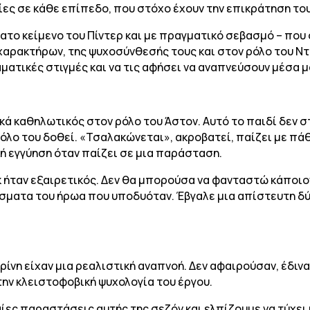
κίες σε κάθε επίπεδο, που στόχο έχουν την επικράτηση το
το κείμενο του Πίντερ και με πραγματικό σεβασμό – που 
αρακτήρων, της ψυχοσύνθεσής τους και στον ρόλο του Ντ
αματικές στιγμές και να τις αφήσει να αναπνεύσουν μέσα μ
κά καθηλωτικός στον ρόλο του Άστον. Αυτό το παιδί δεν 
λο του δοθεί. «Τσαλακώνεται», ακροβατεί, παίζει με πάθ
κή εγγύηση όταν παίζει σε μια παράσταση.
κ ήταν εξαιρετικός. Δεν θα μπορούσα να φανταστώ κάποιο
ματα του ήρωα που υποδυόταν. Έβγαλε μια απίστευτη δύν
Δρίνη είχαν μια ρεαλιστική αναπνοή. Δεν αφαιρούσαν, έδι
ην κλειστοφοβική ψυχολογία του έργου.
ίες παραστάσεις αυτής της σεζόν και ελπίζουμε να τύχει 