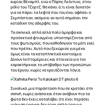
κυρίας Βέναμπλ, ενώ ο Πάρης Λεόντιος, στον
ρόλο του Τζορτζ, θα κάνει ό,τι είναι δυνατόν
για να πάρει τα λεφτά που του έχει αφήσει ο
Σεμπάστιαν, ακόμα κι αν αυτό σημαίνει την
καταδίκη της αδερφής του.
Τα σκηνικά, απλά αλλά πολύ όμορφα και
προσεκτικά φτιαγμένα, υποστηρίζονται από
τους φωτισμούς, που καθοδηγούν το μάτι εκεί
που πρέπει. Αυτό που ξεχώρισε για μένα
όμως είναι τα καταπληκτικά κοστούμια.
Δίνουν λεπτομέρειες και στοιχεία για τον
χαρακτήρα και το υπόβαθρο των προσώπων
του έργου, χωρίς να χρειάζονται λόγια.
Συνολικά, μια παράσταση που σε κρατάει στη
σκηνή, χωρίς ανάσα και όταν ανάβουν πια τα
φώτα δεν έχεις καταλάβει ότι έχει περάσει
μιάμιση ώρα και δεν είναι απλά ώρα για