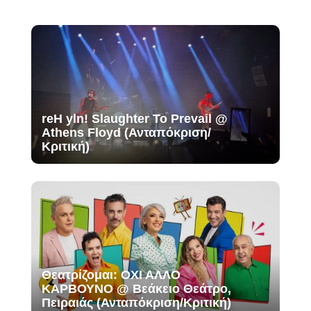
reH yln! Slaughter To Prevail @
Athens Floyd (Ανταπόκριση/
Κριτική)
Θεατρίζομαι: ΟΧΙ ΑΛΛΟ
ΚΑΡΒΟΥΝΟ @ Βεάκειο Θεάτρο,
Πειραιάς (Ανταπόκριση/Κριτική)