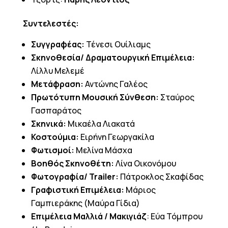
Συντελεστές:
Συγγραφέας:
Τένεσι Ουίλιαμς
Σκηνοθεσία/ Δραματουργική Επιμέλεια:
Λίλλυ Μελεμέ
Μετάφραση:
Αντώνης Γαλέος
Πρωτότυπη Μουσική Σύνθεση:
Σταύρος
Γασπαράτος
Σκηνικά:
Μικαέλα Λιακατά
Κοστούμια:
Ειρήνη Γεωργακίλα
Φωτισμοί:
Μελίνα Μάσχα
Βοηθός Σκηνοθέτη:
Λίνα Οικονόμου
Φωτογραφία/ Trailer:
Πάτροκλος Σκαφίδας
Γραφιστική Επιμέλεια:
Μάριος
Γαμπιεράκης (Μαύρα Γίδια)
Επιμέλεια Μαλλιά / Μακιγιάζ
: Εύα Τόμπρου