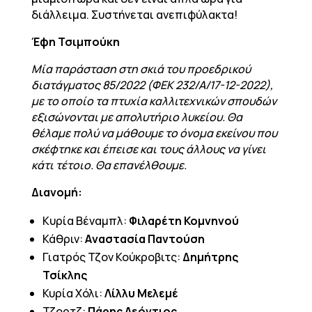
διάλλειμα. Συστήνεται ανεπιφύλακτα!
Έφη Τσιμπούκη
Μία παράσταση στη σκιά του προεδρικού
διατάγματος 85/2022 (ΦΕΚ 232/Α/17-12-2022),
με το οποίο τα πτυχία καλλιτεχνικών σπουδών
εξισώνονται με απολυτήριο λυκείου. Θα
θέλαμε πολύ να μάθουμε το όνομα εκείνου που
σκέφτηκε και έπεισε και τους άλλους να γίνει
κάτι τέτοιο. Θα επανέλθουμε.
Διανομή:
Kυρία Βέναμπλ:
Φιλαρέτη Κομνηνού
Κάθριν:
Aναστασία Παντούση
Γιατρός Τζoν Κούκροβιτς:
Δημήτρης
Τσίκλης
Κυρία Χόλι:
Λίλλυ Μελεμέ
Τζορτζ:
Πάρης Λεόντιος