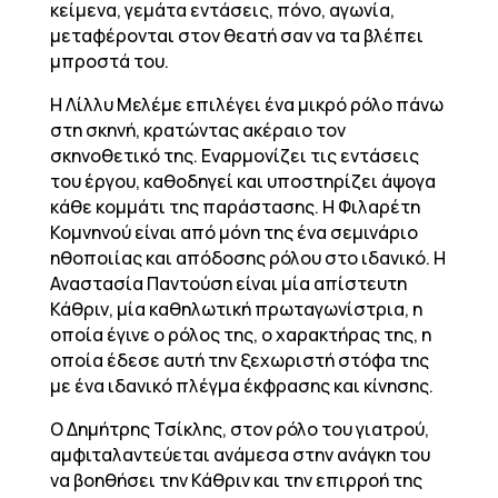
κείμενα, γεμάτα εντάσεις, πόνο, αγωνία,
μεταφέρονται στον θεατή σαν να τα βλέπει
μπροστά του.
Η Λίλλυ Μελέμε επιλέγει ένα μικρό ρόλο πάνω
στη σκηνή, κρατώντας ακέραιο τον
σκηνοθετικό της. Εναρμονίζει τις εντάσεις
του έργου, καθοδηγεί και υποστηρίζει άψογα
κάθε κομμάτι της παράστασης. Η Φιλαρέτη
Κομνηνού είναι από μόνη της ένα σεμινάριο
ηθοποιίας και απόδοσης ρόλου στο ιδανικό. Η
Αναστασία Παντούση είναι μία απίστευτη
Κάθριν, μία καθηλωτική πρωταγωνίστρια, η
οποία έγινε ο ρόλος της, ο χαρακτήρας της, η
οποία έδεσε αυτή την ξεχωριστή στόφα της
με ένα ιδανικό πλέγμα έκφρασης και κίνησης.
Ο Δημήτρης Τσίκλης, στον ρόλο του γιατρού,
αμφιταλαντεύεται ανάμεσα στην ανάγκη του
να βοηθήσει την Κάθριν και την επιρροή της