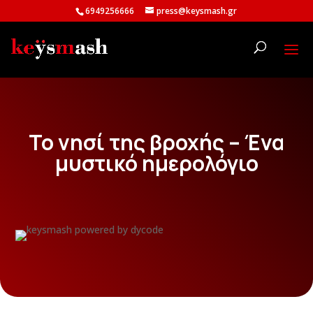
6949256666
press@keysmash.gr
Το νησί της βροχής – Ένα
μυστικό ημερολόγιο