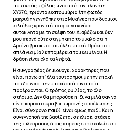
που αυτός ο φίλος είναι από τον πλανήτη
ΧΥ27Ο, τριάντα εκατομμύρια έτη φωτός
μακριά ή γεννήθηκε στις Μυκήνες πριν δυόμισι
χιλιάδες χρόνια ή μπορεί να κινήσει
αυτοκίνητα με τη σκέψη του. Διαβάζω και δεν
μου περνά ούτε στιγμή από το μυαλό ότι η
Αριάνα βρίσκεται σε άλλη εποχή. Πρόκειται
απλά για μία λεπτομέρεια του κειμένου. Η
δράση είναι όλα τα λεφτά.
Η συγγραφέας δημιουργεί χαρακτήρες που
είναι πάνω απ’ όλα ταυτόσημοι με την εποχή
που ζουν και την εποχή από την οποία
προέρχονται. Ο τρόπος ομιλίας, το όλο
στήσιμο. Δεν θα μπορούσε η Ίζι να μιλά σαν να
είναι καρικατούρα βικτωριανής προέλευσης.
Είναι σύγχρονο παιδί, είναι όμως παιδί. Και η
συνεννόησή της βασίζεται σε κλισέ, ατάκες
της τηλεόρασης ή της παρέας στο σχολείο και