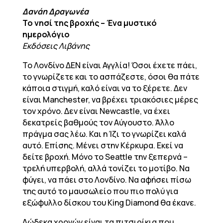
Δανάη Δραγωνέα
Το νησί της βροχής – Ένα μυστικό
ημερολόγιο
Εκδόσεις Λιβάνης
Το Λονδίνο ΔΕΝ είναι Αγγλία! Όσοι έχετε πάει,
το γνωρίζετε και το ασπάζεστε, όσοι θα πάτε
κάποια στιγμή, καλό είναι να το ξέρετε. Δεν
είναι Manchester, να βρέχει τριακόσιες μέρες
τον χρόνο. Δεν είναι Newcastle, να έχει
δεκατρείς βαθμούς τον Αύγουστο. Άλλο
πράγμα σας λέω. Και η Ίζι το γνωρίζει καλά
αυτό. Επίσης. Μένει στην Κέρκυρα. Εκεί να
δείτε βροχή. Μόνο το Seattle την ξεπερνά –
τρελή υπερβολή, αλλά τονίζει το μοτίβο. Να
φύγει, να πάει στο Λονδίνο. Να αφήσει πίσω
της αυτό το μαυσωλείο που πιο πολύ για
εξώφυλλο δίσκου του King Diamond θα έκανε.
Δώδεκα χρονών είναι τα πιτσιρίκια που