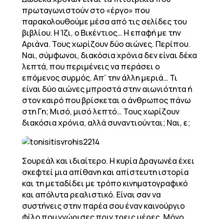
πρωταγωνιστούν στο «έργο» που
παρακολουθούμε μέσα από τις σελίδες του
βιβλίου. Η Ίζι, ο Βικέντιος… Η επαφή με την
Αριάνα. Τους χωρίζουν δύο αιώνες. Περίπου.
Ναι, σύμφωνοι, διακόσια χρόνια δεν είναι δέκα
λεπτά, που περιμένεις να περάσει ο
επόμενος συρμός. Απ’ την άλλη μεριά… Τι
είναι δύο αιώνες μπροστά στην αιωνιότητα ή
στον καιρό που βρίσκεται ο άνθρωπος πάνω
στη Γη; Μισό, μισό λεπτό… Τους χωρίζουν
διακόσια χρόνια, αλλά συναντιούνται; Ναι, ε;
Σουρεάλ και ιδιαίτερο. Η κυρία Δραγωνέα έχει
σκεφτεί μια απίθανη και απίστευτη ιστορία
και τη μεταδίδει με τρόπο κινηματογραφικό
και απόλυτα ρεαλιστικό. Είναι σαν να
συστήνεις στην παρέα σου έναν καινούργιο
φίλο που γνώρισες πριν τρεις μέρες. Μόνο