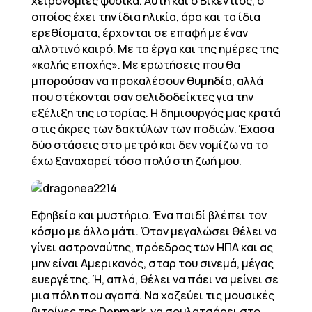
χειρονομίες φυσικά. Αυτή και ο Βικέντιος, ο
οποίος έχει την ίδια ηλικία, άρα και τα ίδια
ερεθίσματα, έρχονται σε επαφή με έναν
αλλοτινό καιρό. Με τα έργα και της ημέρες της
«καλής εποχής». Με ερωτήσεις που θα
μπορούσαν να προκαλέσουν θυμηδία, αλλά
που στέκονται σαν σελιδοδείκτες για την
εξέλιξη της ιστορίας. Η δημιουργός μας κρατά
στις άκρες των δακτύλων των ποδιών. Έχασα
δύο στάσεις στο μετρό και δεν νομίζω να το
έχω ξαναχαρεί τόσο πολύ στη ζωή μου.
Εφηβεία και μυστήριο. Ένα παιδί βλέπει τον
κόσμο με άλλο μάτι. Όταν μεγαλώσει θέλει να
γίνει αστροναύτης, πρόεδρος των ΗΠΑ και ας
μην είναι Αμερικανός, σταρ του σινεμά, μέγας
ευεργέτης. Ή, απλά, θέλει να πάει να μείνει σε
μια πόλη που αγαπά. Να χαζεύει τις μουσικές
βιτρίνες της Denmark, να σουλατσάρει στο