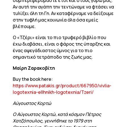
συμπεριφερόμαστε έτσι και στους γύρω μας.
Αν αυτή την αγάπη την τεντώναμε να φτάσει να
τυλίξει όλη τη Γη. Αν καταφέρναμε να δείξουμε
στην τυφλή μας κοινωνία όλα όσα εμείς
βλέπουμε.
Ο «Τζέρι» είναι το πιο τρυφερό βιβλίο που
έχω διαβάσει, είναι ο φάρος της ύπαρξης και
ένας αψεγάδιαστος ύμνος για το πιο
σημαντικό τετράποδο της ζωής μας.
Μαίρη Ζαρακοβίτη
Buy the book here:
https://www.patakis.gr/product/667950/vivlia-
logotexnia-ellhnikh-logotexnia/Tzeri/
Αύγουστος Κορτώ
Ο Αύγουστος Κορτώ, κατά κόσμον Πέτρος
Χατζόπουλος, γεννήθηκε το 1979 στη