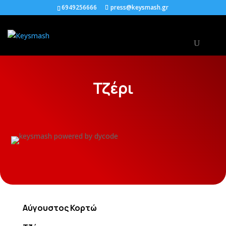
6949256666
press@keysmash.gr
Τζέρι
Αύγουστος Κορτώ