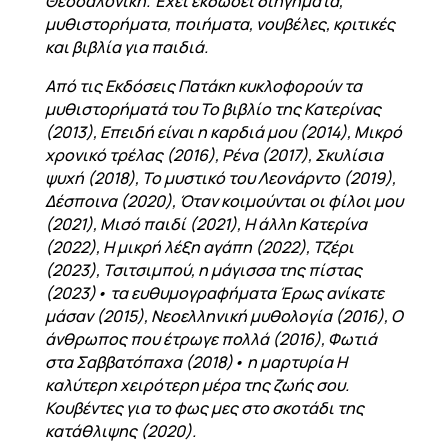
Θεσσαλονίκη. Έχει εκδώσει διηγήματα,
μυθιστορήματα, ποιήματα, νουβέλες, κριτικές
και βιβλία για παιδιά.
Από τις Εκδόσεις Πατάκη κυκλοφορούν τα
μυθιστορήματά του Το βιβλίο της Κατερίνας
(2013), Επειδή είναι η καρδιά μου (2014), Μικρό
χρονικό τρέλας (2016), Ρένα (2017), Σκυλίσια
ψυχή (2018), Το μυστικό του Λεονάρντο (2019),
Δέσποινα (2020), Όταν κοιμούνται οι φίλοι μου
(2021), Μισό παιδί (2021), Η άλλη Κατερίνα
(2022), Η μικρή λέξη αγάπη (2022), Τζέρι
(2023), Τσιτσιμπού, η μάγισσα της πίστας
(2023)• τα ευθυμογραφήματα Έρως ανίκατε
μάσαν (2015), Νεοελληνική μυθολογία (2016), Ο
άνθρωπος που έτρωγε πολλά (2016), Φωτιά
στα Σαββατόπαχα (2018)• η μαρτυρία Η
καλύτερη χειρότερη μέρα της ζωής σου.
Κουβέντες για το φως μες στο σκοτάδι της
κατάθλιψης (2020).