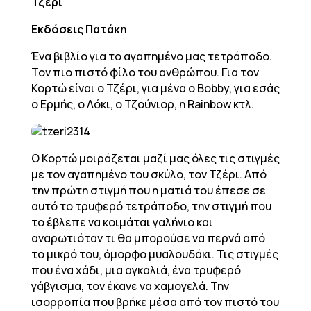
Τζέρι
Εκδόσεις Πατάκη
Ένα βιβλίο για το αγαπημένο μας τετράποδο.
Τον πιο πιστό φίλο του ανθρώπου. Για τον
Κορτώ είναι ο Τζέρι, για μένα ο Bobby, για εσάς
ο Ερμής, ο Λόκι, ο Τζούνιορ, η Rainbow κτλ.
Ο Κορτώ μοιράζεται μαζί μας όλες τις στιγμές
με τον αγαπημένο του σκύλο, τον Τζέρι. Από
την πρώτη στιγμή που η ματιά του έπεσε σε
αυτό το τρυφερό τετράποδο, την στιγμή που
το έβλεπε να κοιμάται γαλήνιο και
αναρωτιόταν τι θα μπορούσε να περνά από
το μικρό του, όμορφο μυαλουδάκι. Τις στιγμές
που ένα χάδι, μια αγκαλιά, ένα τρυφερό
γάβγισμα, τον έκανε να χαμογελά. Την
ισορροπία που βρήκε μέσα από τον πιστό του