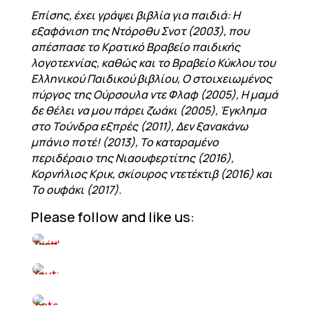
Επίσης, έχει γράψει βιβλία για παιδιά: Η
εξαφάνιση της Ντόροθυ Σνοτ (2003), που
απέσπασε το Κρατικό Βραβείο παιδικής
λογοτεχνίας, καθώς και το Βραβείο Κύκλου του
Ελληνικού Παιδικού βιβλίου, Ο στοιχειωμένος
πύργος της Ούρσουλα ντε Φλαφ (2005), Η μαμά
δε θέλει να μου πάρει ζωάκι (2005), Έγκλημα
στο Τούνδρα εξπρές (2011), Δεν ξανακάνω
μπάνιο ποτέ! (2013), Το καταραμένο
περιδέραιο της Νιαουφερτίτης (2016),
Κορνήλιος Κρικ, σκίουρος ντετέκτιβ (2016) και
Το ουφάκι (2017).
Please follow and like us: