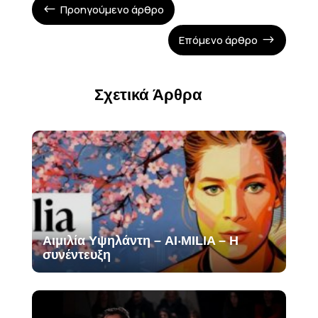
Προηγούμενο άρθρο
#
Επόμενο άρθρο
$
Σχετικά Άρθρα
Αιμιλία Υψηλάντη – AI‧MILIA – Η
συνέντευξη