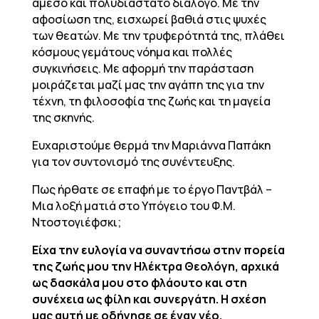
άμεσο και πολυδιάστατο διάλογο. Με την
αφοσίωση της, εισχωρεί βαθιά στις ψυχές
των θεατών. Με την τρυφερότητά της, πλάθει
κόσμους γεμάτους νόημα και πολλές
συγκινήσεις. Με αφορμή την παράσταση
μοιράζεται μαζί μας την αγάπη της για την
τέχνη, τη φιλοσοφία της ζωής και τη μαγεία
της σκηνής.
Ευχαριστούμε θερμά την Μαριάννα Παπάκη
για τον συντονισμό της συνέντευξης.
Πως ήρθατε σε επαφή με το έργο Παντβάλ –
Μια λοξή ματιά στο Υπόγειο του Φ.Μ.
Ντοστογιέφσκι;
Είχα την ευλογία να συναντήσω στην πορεία
της ζωής μου την Ηλέκτρα Θεολόγη, αρχικά
ως δασκάλα μου στο φλάουτο και στη
συνέχεια ως φίλη και συνεργάτη. Η σχέση
μας αυτή με οδήγησε σε έναν νέο,