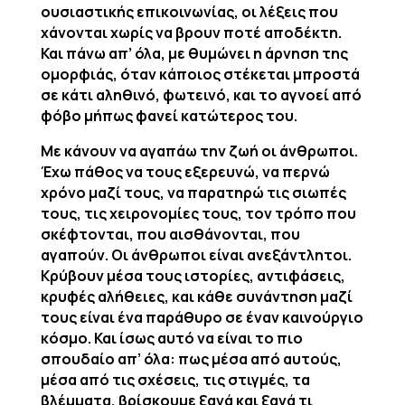
ουσιαστικής επικοινωνίας, οι λέξεις που
χάνονται χωρίς να βρουν ποτέ αποδέκτη.
Και πάνω απ’ όλα, με θυμώνει η άρνηση της
ομορφιάς, όταν κάποιος στέκεται μπροστά
σε κάτι αληθινό, φωτεινό, και το αγνοεί από
φόβο μήπως φανεί κατώτερος του.
Με κάνουν να αγαπάω την ζωή οι άνθρωποι.
Έχω πάθος να τους εξερευνώ, να περνώ
χρόνο μαζί τους, να παρατηρώ τις σιωπές
τους, τις χειρονομίες τους, τον τρόπο που
σκέφτονται, που αισθάνονται, που
αγαπούν. Οι άνθρωποι είναι ανεξάντλητοι.
Κρύβουν μέσα τους ιστορίες, αντιφάσεις,
κρυφές αλήθειες, και κάθε συνάντηση μαζί
τους είναι ένα παράθυρο σε έναν καινούργιο
κόσμο. Και ίσως αυτό να είναι το πιο
σπουδαίο απ’ όλα: πως μέσα από αυτούς,
μέσα από τις σχέσεις, τις στιγμές, τα
βλέμματα, βρίσκουμε ξανά και ξανά τι