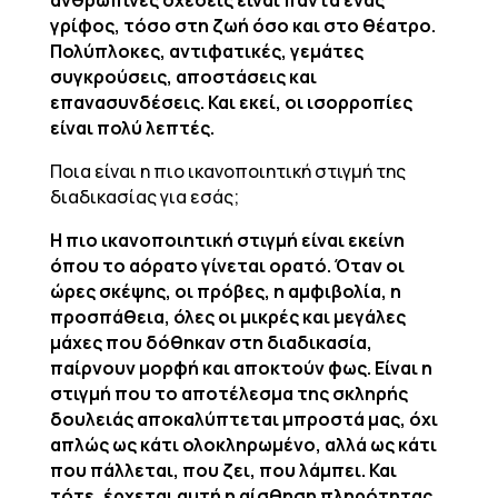
ανθρώπινες σχέσεις είναι πάντα ένας
γρίφος, τόσο στη ζωή όσο και στο θέατρο.
Πολύπλοκες, αντιφατικές, γεμάτες
συγκρούσεις, αποστάσεις και
επανασυνδέσεις. Και εκεί, οι ισορροπίες
είναι πολύ λεπτές.
Ποια είναι η πιο ικανοποιητική στιγμή της
διαδικασίας για εσάς;
Η πιο ικανοποιητική στιγμή είναι εκείνη
όπου το αόρατο γίνεται ορατό. Όταν οι
ώρες σκέψης, οι πρόβες, η αμφιβολία, η
προσπάθεια, όλες οι μικρές και μεγάλες
μάχες που δόθηκαν στη διαδικασία,
παίρνουν μορφή και αποκτούν φως. Είναι η
στιγμή που το αποτέλεσμα της σκληρής
δουλειάς αποκαλύπτεται μπροστά μας, όχι
απλώς ως κάτι ολοκληρωμένο, αλλά ως κάτι
που πάλλεται, που ζει, που λάμπει. Και
τότε, έρχεται αυτή η αίσθηση πληρότητας,