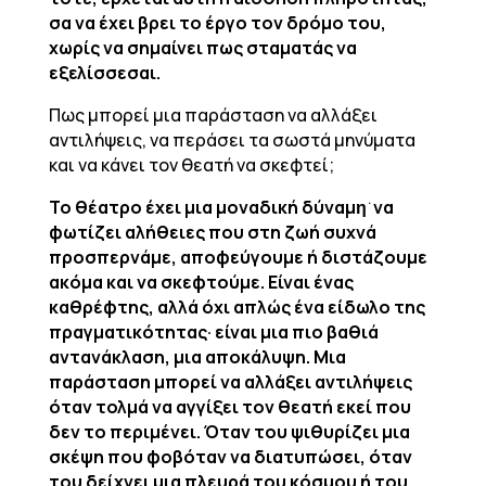
σα να έχει βρει το έργο τον δρόμο του,
χωρίς να σημαίνει πως σταματάς να
εξελίσσεσαι.
Πως μπορεί μια παράσταση να αλλάξει
αντιλήψεις, να περάσει τα σωστά μηνύματα
και να κάνει τον θεατή να σκεφτεί;
Το θέατρο έχει μια μοναδική δύναμη͘ να
φωτίζει αλήθειες που στη ζωή συχνά
προσπερνάμε, αποφεύγουμε ή διστάζουμε
ακόμα και να σκεφτούμε. Είναι ένας
καθρέφτης, αλλά όχι απλώς ένα είδωλο της
πραγματικότητας· είναι μια πιο βαθιά
αντανάκλαση, μια αποκάλυψη. Μια
παράσταση μπορεί να αλλάξει αντιλήψεις
όταν τολμά να αγγίξει τον θεατή εκεί που
δεν το περιμένει. Όταν του ψιθυρίζει μια
σκέψη που φοβόταν να διατυπώσει, όταν
του δείχνει μια πλευρά του κόσμου ή του