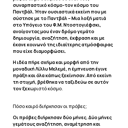
συναρπαστικό κόσμο-τον κόσμο του
Παντβάλ. Ήταν ουσιαστικά εκείνη που με
σύστησε με το Παντβάλ – Μια λοξή ματιά
στο Υπόγειο του Φ.Μ. Ντοστογιέφσκι,
ανοίγοντας μου έναν δρόμο γεμάτο
δημιουργία, αναζήτηση, έκφραση και με
έκανε κοινωνό της ιδιαίτερης ατμόσφαιρας
που είχε διαμορφώσει.
Η ιδέα πήρε σχήμα και μορφή από την
μοναδική Λίλλυ Μελεμέ, η έμπνευση έγινε
πράξη και όλα κάπως ξεκίνησαν. Από εκείνη
τη στιγμή, βρέθηκα να ταξιδεύω σε αυτόν
τον ξεχ
ωριστό κόσμο.
Πόσο καιρό διήρκησαν οι πρόβες;
Οι πρόβες διήρκησαν δύο μήνες. Δύο μήνες
γεμάτους αναζήτηση, αναμέτρηση και