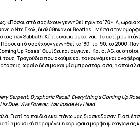
ως. «Πόσοι από σας έχουν γεννηθεί πριν το ‘70»; Α, ωραία
ανε ο Ντε Γκολ, διαλύθηκαν οι Beatles… Μέσα στην ομορφιά,
κος των Sabbath. Κάτι είναι κι αυτό, ναι; Το αυτί μου πιά
όσοι από σας έχουν γεννηθεί το ’80, το ’90, το 2000; Πάν
Coming Up Roses” θυμίζει και συγκινεί. Και οι AG, οι οποί
ζί τους. Τραγούδια που ακούμε και το κουνάμε και αναφέρ
ροτάσεις, ωραίο δέσιμο και μία μπροστάρισσα, η οποία λατ
iery Serpent, Dysphoric Recall, Everything’s Coming Up Rose
 His Due, Viva Forever, War Inside My Head
λά. Γιατί τα παιδιά εκεί πάνω μας διασκέδασαν. Γιατί έτσ
 γιατί η μουσική παραμένει η κορυφαία μορφή ψυχαγωγίας 