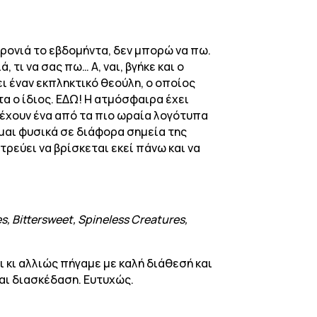
 χρονιά το εβδομήντα, δεν μπορώ να πω.
 τι να σας πω… Α, ναι, βγήκε και ο
νει έναν εκπληκτικό θεούλη, ο οποίος
τα ο ίδιος. ΕΔΩ! Η ατμόσφαιρα έχει
οι έχουν ένα από τα πιο ωραία λογότυπα
ομαι φυσικά σε διάφορα σημεία της
ρεύει να βρίσκεται εκεί πάνω και να
s, Bittersweet, Spineless Creatures,
ι κι αλλιώς πήγαμε με καλή διάθεσή και
και διασκέδαση. Ευτυχώς.