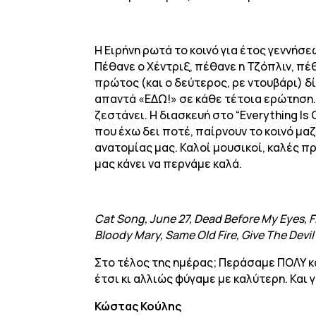
Η Ειρήνη ρωτά το κοινό για έτος γεννήσε
Πέθανε ο Χέντριξ, πέθανε η Τζόπλιν, πέθ
πρώτος (και ο δεύτερος, ρε ντουβάρι) δίσ
απαντά «ΕΔΩ!» σε κάθε τέτοια ερώτηση. Π
ζεστάνει. Η διασκευή στο “Everything Is 
που έχω δει ποτέ, παίρνουν το κοινό μα
ανατομίας μας. Καλοί μουσικοί, καλές π
μας κάνει να περνάμε καλά.
Cat Song, June 27, Dead Before My Eyes, F
Bloody Mary, Same Old Fire, Give The Devil
Στο τέλος της ημέρας; Περάσαμε ΠΟΛΥ κα
έτσι κι αλλιώς φύγαμε με καλύτερη. Και
Κώστας Κούλης