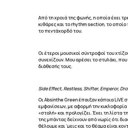
Από τη χροιά της φωνής, η οποία έχει τρε
κιθάρες και το rhythm section, το οποί
το πεντάχορδό του.
Οι έτεροι μουσικοί σύντροφοί του χτίζο
συνεχίζουν. Μου αρέσει το στυλάκι, που
διάθεσής τους.
Side Effect, Restless, Shifter, Emperor, 
Οι Absinthe Green έπαιξαν κάποια LiVE σ
εμφανίσεων, με αφορμή την κυκλοφορία το
«στολή» και προλογίζει. Έχει τη λίστα τ
της μπάντας δείχνουν από νωρίς ότι δια
θέλουμε και ‘μεις και το θέαμα είναι κο