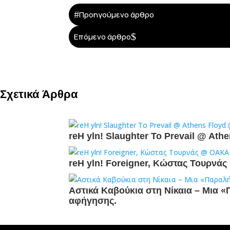
#
Προηγούμενο άρθρο
$
Επόμενο άρθρο
Σχετικά Άρθρα
reH yln! Slaughter To Prevail @ Ath
reH yln! Foreigner, Κώστας Τουρν
Αστικά Καβούκια στη Νίκαια – Mια 
αφήγησης.