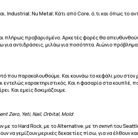
αι. Industrial; Nu Metal; Κάτι από Core, ό,τι και όπως το 
και πλήρως προβαρισμένο. Αρκετές φορές θα απευθυνθούν
ω για αντιδράσεις, μιλάω για ποσότητα. Αιώνιο πρόβλημα
τό που παρακολουθούμε. Και κουνάω το κεφάλι μου στον ρ
αι εντελώς χαρακτηριστικός. Και η φασαρία στα κουπλέ, 
ρει. Και εμείς δοκιμάζουμε.
nt Zero, Yeti, Nail, Orbital, Mold
υν με το Hard Rock, με το Alternative, με τη σκηνή του Sea
ουν να γεμίζουν μερικές δεκαετίες πίσω, για να έλθουν κα