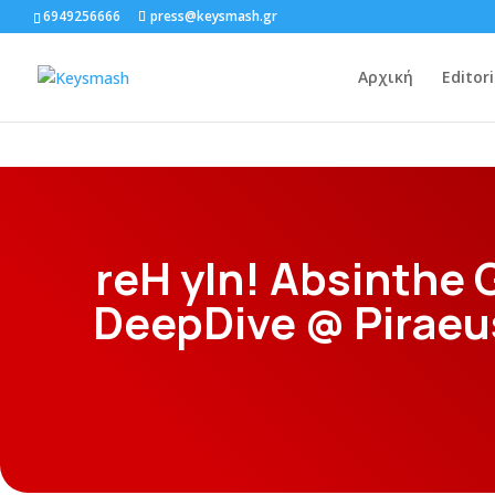
6949256666
press@keysmash.gr
Αρχική
Editori
reH yIn! Absinthe 
DeepDive @ Pirae