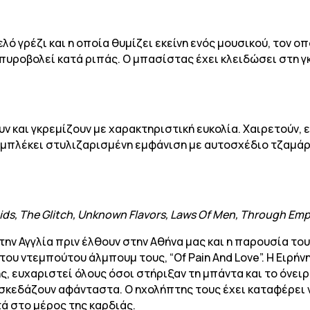
λό γρέζι και η οποία θυμίζει εκείνη ενός μουσικού, τον οπ
ο πυροβολεί κατά ριπάς. Ο μπασίστας έχει κλειδώσει στη γ
υν και γκρεμίζουν με χαρακτηριστική ευκολία. Χαιρετούν,
 μπλέκει στυλιζαρισμένη εμφάνιση με αυτοσχέδιο τζαμάρι
Droids, The Glitch, Unknown Flavors, Laws Of Men, Through Em
την Αγγλία πριν έλθουν στην Αθήνα μας και η παρουσία του
υ ντεμπούτου άλμπουμ τους, “Of Pain And Love”. Η Ειρήνη
ης, ευχαριστεί όλους όσοι στήριξαν τη μπάντα και το όνει
σκεδάζουν αφάνταστα. Ο ηχολήπτης τους έχει καταφέρει ν
ντά στο μέρος της καρδιάς.