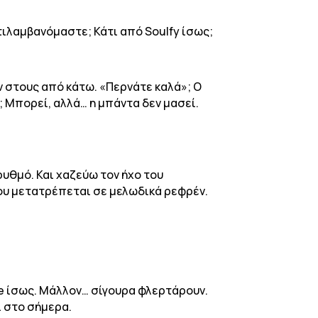
αντιλαμβανόμαστε; Κάτι από Soulfy ίσως;
 στους από κάτω. «Περνάτε καλά»; Ο
; Μπορεί, αλλά… η μπάντα δεν μασεί.
υθμό. Και χαζεύω τον ήχο του
που μετατρέπεται σε μελωδικά ρεφρέν.
ttle ίσως. Μάλλον… σίγουρα φλερτάρουν.
ι στο σήμερα.