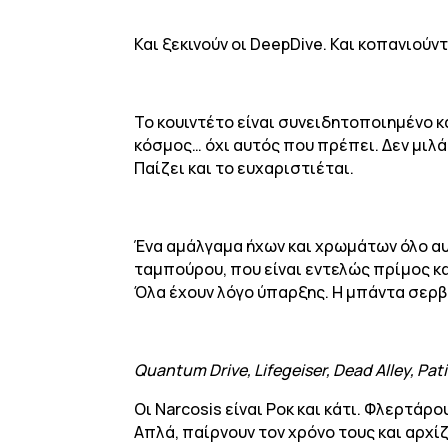
Και ξεκινούν οι DeepDive. Και κοπανιούντ
Το κουιντέτο είναι συνειδητοποιημένο 
κόσμος… όχι αυτός που πρέπει. Δεν μιλά
Παίζει και το ευχαριστιέται.
Ένα αμάλγαμα ήχων και χρωμάτων όλο αυ
ταμπούρου, που είναι εντελώς πρίμος κ
Όλα έχουν λόγο ύπαρξης. Η μπάντα σερβί
Quantum Drive, Lifegeiser, Dead Alley, Patie
Οι Narcosis είναι Ροκ και κάτι. Φλερτάρο
Απλά, παίρνουν τον χρόνο τους και αρχίζ