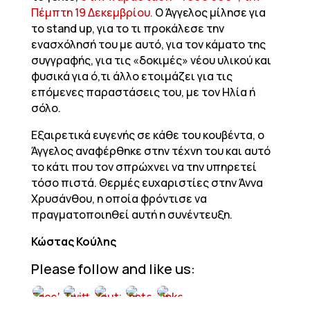
Πέμπτη 19 Δεκεμβρίου.
Ο Άγγελος μίλησε για
το stand up, για το τι προκάλεσε την
ενασχόλησή του με αυτό, για τον κάματο της
συγγραφής, για τις «δοκιμές» νέου υλικού και
φυσικά για ό,τι άλλο ετοιμάζει για τις
επόμενες παραστάσεις του, με τον Ηλία ή
σόλο.
Εξαιρετικά ευγενής σε κάθε του κουβέντα, ο
Άγγελος αναφέρθηκε στην τέχνη του και αυτό
το κάτι που τον σπρώχνει να την υπηρετεί
τόσο πιστά. Θερμές ευχαριστίες στην Άννα
Χρυσάνθου, η οποία φρόντισε να
πραγματοποιηθεί αυτή η συνέντευξη.
Κώστας Κούλης
Please follow and like us: