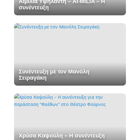
Αιμιλία Υψηλάντη – AI‧MILIA – Η
συνέντευξη
Συνέντευξη με τον Μανόλη
Σειραγάκη
Χρύσα Καψούλη – Η συνέντευξη