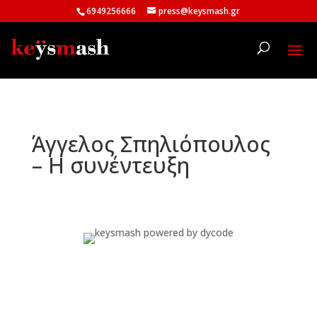
6949256666
press@keysmash.gr
Άγγελος Σπηλιόπουλος
– Η συνέντευξη