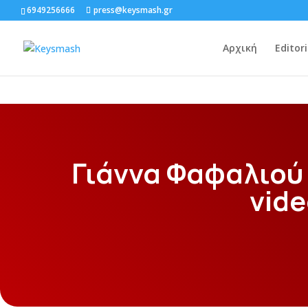
6949256666
press@keysmash.gr
Αρχική
Editori
Γιάννα Φαφαλιού
vid