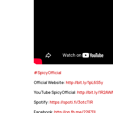
#SpicyOfficial
Official Website:
http://bit.ly/1pL6S5y
YouTube SpicyOfficial:
http://bit.ly/1R2AW
Spotify:
https://spoti.fi/3otcTlR
Facebook:
http://on.fb.me/22lF31I