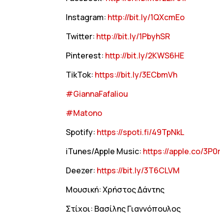
Instagram:
http://bit.ly/1QXcmEo
Twitter:
http://bit.ly/1PbyhSR
Pinterest:
http://bit.ly/2KWS6HE
TikTok:
https://bit.ly/3ECbmVh
#GiannaFafaliou
#Matono
Spotify:
https://spoti.fi/49TpNkL
iTunes/Apple Music:
https://apple.co/3P0r
Deezer:
https://bit.ly/3T6CLVM
Μουσική: Χρήστος Δάντης
Στίχοι: Βασίλης Γιαννόπουλος