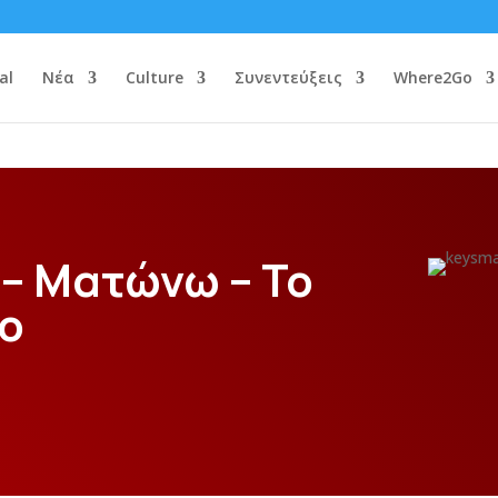
al
Νέα
Culture
Συνεντεύξεις
Where2Go
 – Ματώνω – Το
eo