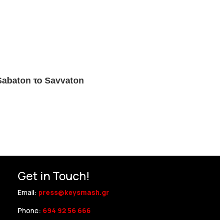
Sabaton το Savvaton
Get in Touch!
Email:
press@keysmash.gr
Phone:
694 92 56 666