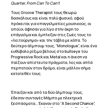
Quarter, From Can To Can’t
Τους Groove Therapist τους θεωρώ
δασκάλους και είναι πολύ φυσικό, αφού
πρόκειται για επαγγελματίες μουσικούς, οι
οποίοι άφησαν για λίγο στην άκρη το
επάγγελμα και έμπλεξαν στις ζωές τους το
«λειτούργημα» και την τάβλα με κάπα. Το
δεύτερο άλμπουμ τους, “Monologue”, είναι ένα
ευθύβολο ρίξιμο βέλους στο bullseye του
Progressive Rock και Metal και η άνεση να
παίζουν απίστευτα πράγματα, λες και απλά
περπατούν στον δρόμο, είναι μάλλον σήμα
κατατεθέν τους.
Έπαιξαν και από τα δύο άλμπουμ τους,
έδεσαν συνταγές Μάμπο με ηλεκτρικά
ξεσπάσματα… Έκαναν στο “A Second Chance”,