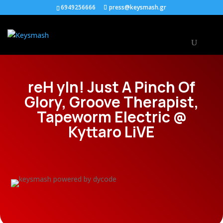
6949256666
press@keysmash.gr
reH yIn! Just A Pinch Of
Glory, Groove Therapist,
Tapeworm Electric @
Kyttaro LiVE