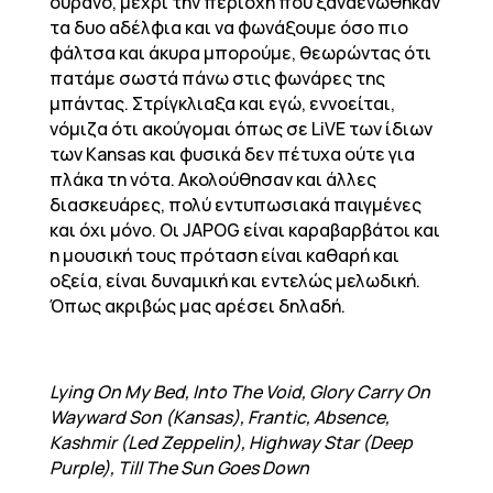
ουρανό, μέχρι την περιοχή που ξαναενώθηκαν
τα δυο αδέλφια και να φωνάξουμε όσο πιο
φάλτσα και άκυρα μπορούμε, θεωρώντας ότι
πατάμε σωστά πάνω στις φωνάρες της
μπάντας. Στρίγκλιαξα και εγώ, εννοείται,
νόμιζα ότι ακούγομαι όπως σε LiVE των ίδιων
των Kansas και φυσικά δεν πέτυχα ούτε για
πλάκα τη νότα. Ακολούθησαν και άλλες
διασκευάρες, πολύ εντυπωσιακά παιγμένες
και όχι μόνο. Οι JAPOG είναι καραβαρβάτοι και
η μουσική τους πρόταση είναι καθαρή και
οξεία, είναι δυναμική και εντελώς μελωδική.
Όπως ακριβώς μας αρέσει δηλαδή.
Lying On My Bed, Into The Void, Glory Carry On
Wayward Son (Kansas), Frantic, Absence,
Kashmir (Led Zeppelin), Highway Star (Deep
Purple), Till The Sun Goes Down