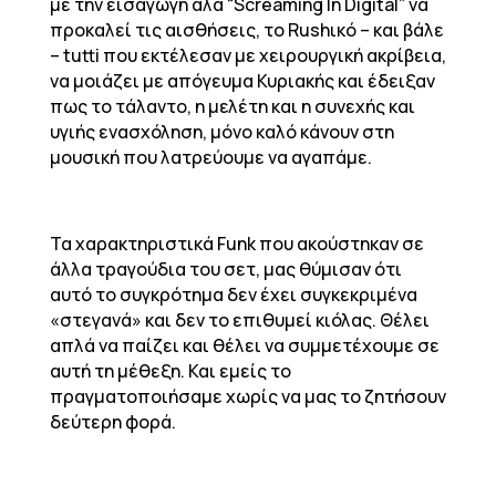
με την εισαγωγή αλά “Screaming In Digital” να
προκαλεί τις αισθήσεις, το Rushικό – και βάλε
– tutti που εκτέλεσαν με χειρουργική ακρίβεια,
να μοιάζει με απόγευμα Κυριακής και έδειξαν
πως το τάλαντο, η μελέτη και η συνεχής και
υγιής ενασχόληση, μόνο καλό κάνουν στη
μουσική που λατρεύουμε να αγαπάμε.
Τα χαρακτηριστικά Funk που ακούστηκαν σε
άλλα τραγούδια του σετ, μας θύμισαν ότι
αυτό το συγκρότημα δεν έχει συγκεκριμένα
«στεγανά» και δεν το επιθυμεί κιόλας. Θέλει
απλά να παίζει και θέλει να συμμετέχουμε σε
αυτή τη μέθεξη. Και εμείς το
πραγματοποιήσαμε χωρίς να μας το ζητήσουν
δεύτερη φορά.