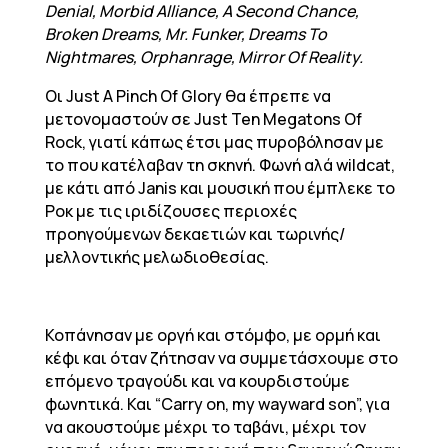
Denial, Morbid Alliance, A Second Chance,
Broken Dreams, Mr. Funker, Dreams To
Nightmares, Orphanrage, Mirror Of Reality.
Οι Just A Pinch Of Glory θα έπρεπε να
μετονομαστούν σε Just Ten Megatons Of
Rock, γιατί κάπως έτσι μας πυροβόλησαν με
το που κατέλαβαν τη σκηνή. Φωνή αλά wildcat,
με κάτι από Janis και μουσική που έμπλεκε το
Ροκ με τις ιριδίζουσες περιοχές
προηγούμενων δεκαετιών και τωρινής/
μελλοντικής μελωδιοθεσίας.
Κοπάνησαν με οργή και στόμφο, με ορμή και
κέφι και όταν ζήτησαν να συμμετάσχουμε στο
επόμενο τραγούδι και να κουρδιστούμε
φωνητικά. Και “Carry on, my wayward son”, για
να ακουστούμε μέχρι το ταβάνι, μέχρι τον