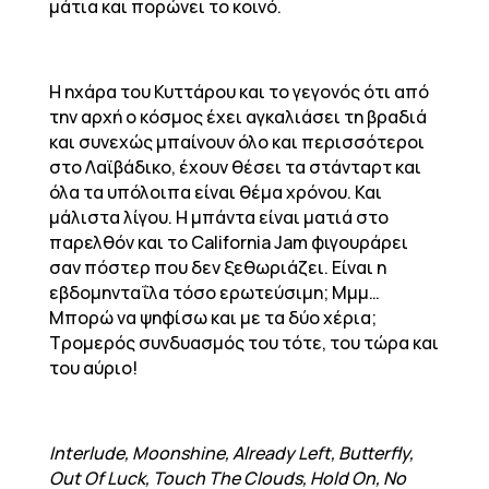
μάτια και πορώνει το κοινό.
Η ηχάρα του Κυττάρου και το γεγονός ότι από
την αρχή ο κόσμος έχει αγκαλιάσει τη βραδιά
και συνεχώς μπαίνουν όλο και περισσότεροι
στο Λαϊβάδικο, έχουν θέσει τα στάνταρτ και
όλα τα υπόλοιπα είναι θέμα χρόνου. Και
μάλιστα λίγου. Η μπάντα είναι ματιά στο
παρελθόν και το California Jam φιγουράρει
σαν πόστερ που δεν ξεθωριάζει. Είναι η
εβδομηνταΐλα τόσο ερωτεύσιμη; Μμμ…
Μπορώ να ψηφίσω και με τα δύο χέρια;
Τρομερός συνδυασμός του τότε, του τώρα και
του αύριο!
Interlude, Moonshine, Already Left, Butterfly,
Out Of Luck, Touch The Clouds, Hold On, No