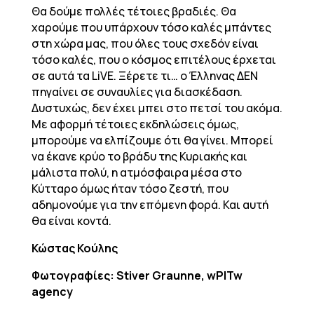
Θα δούμε πολλές τέτοιες βραδιές. Θα
χαρούμε που υπάρχουν τόσο καλές μπάντες
στη χώρα μας, που όλες τους σχεδόν είναι
τόσο καλές, που ο κόσμος επιτέλους έρχεται
σε αυτά τα LiVE. Ξέρετε τι… ο Έλληνας ΔΕΝ
πηγαίνει σε συναυλίες για διασκέδαση.
Δυστυχώς, δεν έχει μπει στο πετσί του ακόμα.
Με αφορμή τέτοιες εκδηλώσεις όμως,
μπορούμε να ελπίζουμε ότι θα γίνει. Μπορεί
να έκανε κρύο το βράδυ της Κυριακής και
μάλιστα πολύ, η ατμόσφαιρα μέσα στο
Κύτταρο όμως ήταν τόσο ζεστή, που
αδημονούμε για την επόμενη φορά. Και αυτή
θα είναι κοντά.
Κώστας Κούλης
Φωτογραφίες: Stiver Graunne, wPITw
agency