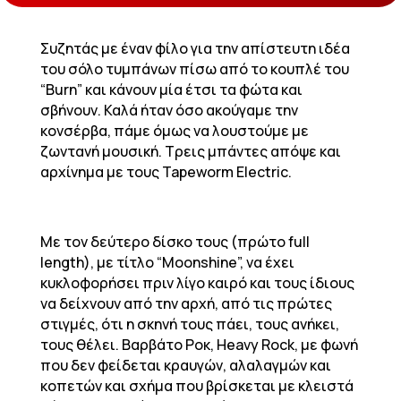
Συζητάς με έναν φίλο για την απίστευτη ιδέα
του σόλο τυμπάνων πίσω από το κουπλέ του
“Burn” και κάνουν μία έτσι τα φώτα και
σβήνουν. Καλά ήταν όσο ακούγαμε την
κονσέρβα, πάμε όμως να λουστούμε με
ζωντανή μουσική. Τρεις μπάντες απόψε και
αρχίνημα με τους Tapeworm Electric.
Με τον δεύτερο δίσκο τους (πρώτο full
length), με τίτλο “Moonshine”, να έχει
κυκλοφορήσει πριν λίγο καιρό και τους ίδιους
να δείχνουν από την αρχή, από τις πρώτες
στιγμές, ότι η σκηνή τους πάει, τους ανήκει,
τους θέλει. Βαρβάτο Ροκ, Heavy Rock, με φωνή
που δεν φείδεται κραυγών, αλαλαγμών και
κοπετών και σχήμα που βρίσκεται με κλειστά