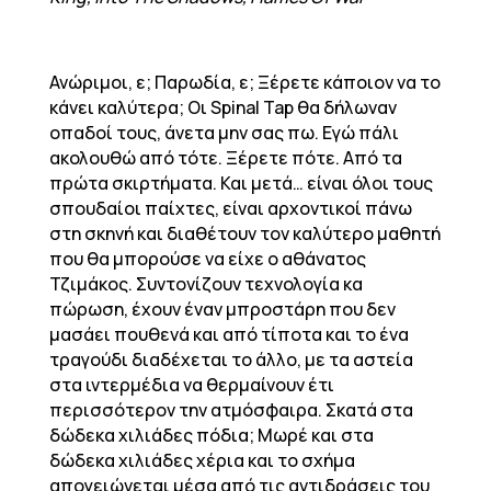
Ανώριμοι, ε; Παρωδία, ε; Ξέρετε κάποιον να το
κάνει καλύτερα; Οι Spinal Tap θα δήλωναν
οπαδοί τους, άνετα μην σας πω. Εγώ πάλι
ακολουθώ από τότε. Ξέρετε πότε. Από τα
πρώτα σκιρτήματα. Και μετά… είναι όλοι τους
σπουδαίοι παίχτες, είναι αρχοντικοί πάνω
στη σκηνή και διαθέτουν τον καλύτερο μαθητή
που θα μπορούσε να είχε ο αθάνατος
Τζιμάκος. Συντονίζουν τεχνολογία κα
πώρωση, έχουν έναν μπροστάρη που δεν
μασάει πουθενά και από τίποτα και το ένα
τραγούδι διαδέχεται το άλλο, με τα αστεία
στα ιντερμέδια να θερμαίνουν έτι
περισσότερον την ατμόσφαιρα. Σκατά στα
δώδεκα χιλιάδες πόδια; Μωρέ και στα
δώδεκα χιλιάδες χέρια και το σχήμα
απογειώνεται μέσα από τις αντιδράσεις του