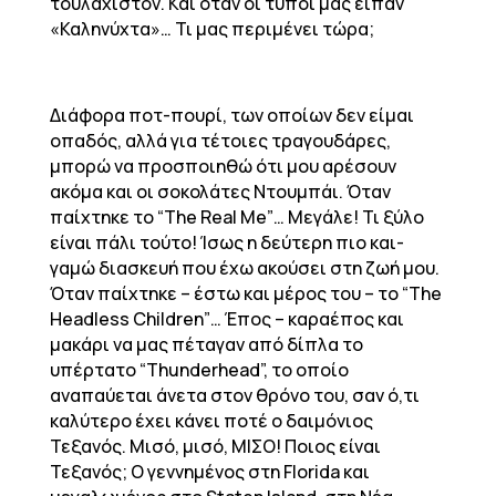
τουλάχιστον. Και όταν οι τύποι μας είπαν
«Καληνύχτα»… Τι μας περιμένει τώρα;
Διάφορα ποτ-πουρί, των οποίων δεν είμαι
οπαδός, αλλά για τέτοιες τραγουδάρες,
μπορώ να προσποιηθώ ότι μου αρέσουν
ακόμα και οι σοκολάτες Ντουμπάι. Όταν
παίχτηκε το “The Real Me”… Μεγάλε! Τι ξύλο
είναι πάλι τούτο! Ίσως η δεύτερη πιο και-
γαμώ διασκευή που έχω ακούσει στη ζωή μου.
Όταν παίχτηκε – έστω και μέρος του – το “The
Headless Children”… Έπος – καραέπος και
μακάρι να μας πέταγαν από δίπλα το
υπέρτατο “Thunderhead”, το οποίο
αναπαύεται άνετα στον θρόνο του, σαν ό,τι
καλύτερο έχει κάνει ποτέ ο δαιμόνιος
Τεξανός. Μισό, μισό, ΜΙΣΟ! Ποιος είναι
Τεξανός; Ο γεννημένος στη Florida και