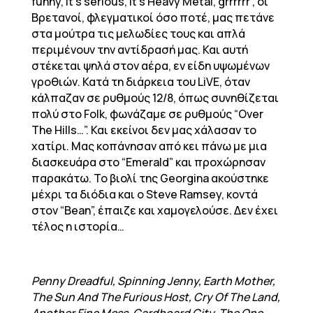
funny, it’s serious, it’s Heavy Metal, grrrrrr”, οι
Βρετανοί, φλεγματικοί όσο ποτέ, μας πετάνε
στα μούτρα τις μελωδίες τους και απλά
περιμένουν την αντίδρασή μας. Και αυτή
στέκεται ψηλά στον αέρα, εν είδη υψωμένων
γροθιών. Κατά τη διάρκεια του LiVE, όταν
κάλπαζαν σε ρυθμούς 12/8, όπως συνηθίζεται
πολύ στο Folk, φωνάζαμε σε ρυθμούς “Over
The Hills…”. Και εκείνοι δεν μας χάλασαν το
χατίρι. Μας κοπάνησαν από κει πάνω με μια
διασκευάρα στο “Emerald” και προχώρησαν
παρακάτω. Το βιολί της Georgina ακούστηκε
μέχρι τα διόδια και ο Steve Ramsey, κοντά
στον “Bean”, έπαιζε και χαμογελούσε. Δεν έχει
τέλος η ιστορία…
Penny Dreadful, Spinning Jenny, Earth Mother,
The Sun And The Furious Host, Cry Of The Land,