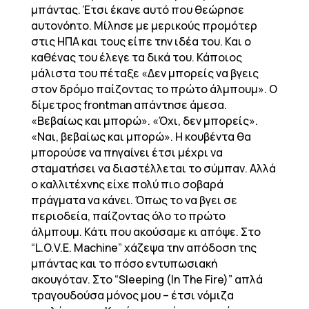
μπάντας. Έτσι έκανε αυτό που θεώρησε
αυτονόητο. Μίλησε με μερικούς προμότερ
στις ΗΠΑ και τους είπε την ιδέα του. Και ο
καθένας του έλεγε τα δικά του. Κάποιος
μάλιστα του πέταξε «Δεν μπορείς να βγεις
στον δρόμο παίζοντας το πρώτο άλμπουμ». Ο
δίμετρος frontman απάντησε άμεσα.
«Βεβαίως και μπορώ». «Όχι, δεν μπορείς».
«Ναι, βεβαίως και μπορώ». Η κουβέντα θα
μπορούσε να πηγαίνει έτσι μέχρι να
σταματήσει να διαστέλλεται το σύμπαν. Αλλά
ο καλλιτέχνης είχε πολύ πιο σοβαρά
πράγματα να κάνει. Όπως το να βγει σε
περιοδεία, παίζοντας όλο το πρώτο
άλμπουμ. Κάτι που ακούσαμε κι απόψε. Στο
“L.O.V.E. Machine” χάζεψα την απόδοση της
μπάντας και το πόσο εντυπωσιακή
ακουγόταν. Στο “Sleeping (In The Fire)” απλά
τραγουδούσα μόνος μου – έτσι νόμιζα