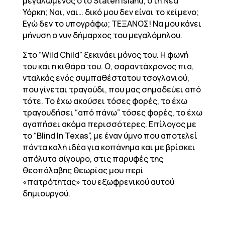
μεγαλωμένος στο Staten Island, στη Νέα
Υόρκη; Ναι, ναι… δικό μου δεν είναι το κείμενο;
Εγώ δεν το υπογράφω; ΤΕΞΑΝΟΣ! Να μου κάνει
μήνυση ο νυν δήμαρχος του μεγαλόμηλου.
Στο “Wild Child” ξεκινάει μόνος του. Η φωνή
του και η κιθάρα του. Ο, σαραντάχρονος πια,
νταλκάς ενός συμπαθέστατου τσογλανιού,
που γίνεται τραγούδι, που μας σημαδεύει από
τότε. Το έχω ακούσει τόσες φορές, το έχω
τραγουδήσει “από πάνω” τόσες φορές, το έχω
αγαπήσει ακόμα περισσότερες. Επίλογος με
το “Blind In Texas”, με έναν ύμνο που αποτελεί
πάντα καλή ιδέα για κοπάνημα και με βρίσκει
απόλυτα σίγουρο, στις παρυφές της
θεοπάλαβης θεωρίας μου περί
«πατρότητας» του εξωφρενικού αυτού
δημιουργού.