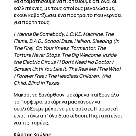
να σταματήσουμε να πιστεύουμε ότι όλοι οι
καλλιτέχνες, με τους οποίους μεγαλώσαμε,
έχουν καβατζώσει ένα πορτραίτο που γερνάει
για πάρτη τους;
I Wanna Be Somebody, L.O.V.E. Machine, The
Flame, B.A.D., School Daze, Hellion, Sleeping (In
The Fire), On Your Knees, Tormentor, The
Torture Never Stops, The Big Welcome, Inside
the Electric Circus / I Don’t Need No Doctor /
Scream Until You Like It, The Real Me (The Who)
/ Forever Free / The Headless Children, Wild
Child, Blind In Texas
Μακάρι να ξανάρθουν, μακάρι να παίξουν όλο
το Πορφυρό, μακάρι να μας κάνουν να
ουρλιάξουμε μέχρι να μας αρέσει. Η μουσική
είναι πάνω απ’ όλα διασκέδαση. Η κριτική είναι
για τις παρέες.
Κώστας Κούλης