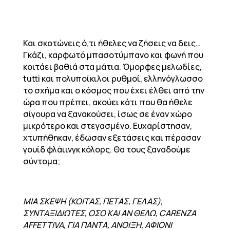
Και σκοτώνεις ό,τι ήθελες να ζήσεις να δεις…
Γκάζι, καρφωτό μπασοτύμπανο και φωνή που
κοιτάει βαθιά στα μάτια. Όμορφες μελωδίες,
tutti και πολυποίκιλοι ρυθμοί, ελληνόγλωσσο
το σχήμα και ο κόσμος που έχει έλθει από την
ώρα που πρέπει, ακούει κάτι που θα ήθελε
σίγουρα να ξανακούσει, ίσως σε έναν χώρο
μικρότερο και στεγασμένο. Ευχαρίστησαν,
χτυπήθηκαν, έδωσαν εξετάσεις και πέρασαν
γουίδ φλάιινγκ κόλορς. Θα τους ξαναδούμε
σύντομα;
ΜΙΑ ΣΚΕΨΗ (ΚΟΙΤΑΣ, ΠΕΤΑΣ, ΓΕΛΑΣ),
ΣΥΝΤΑΞΙΔΙΩΤΕΣ, ΟΣΟ ΚΑΙ ΑΝ ΘΕΛΩ, CARENZA
AFFETTIVA, ΓΙΑ ΠΑΝΤΑ, ΑΝΟΙΞΗ, ΑΦΙΟΝΙ