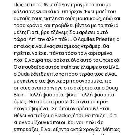
Πώς είπατε; Αν υπήρξαν πράγματα που με
χάλασαν; Φυσικά και υπήρξαν. Έχει μαζί του
αυτούς τους εκπληκτικούς μουσικούς, εδώ και
τόσα χρόνια και προβάλει βίντεο με τα παλιά
μέλη; Γιατί, βρε τζάνεμ; Σου αρέσει αυτό
τώρα; Απ’ την άλλη πάλι… Ο Aquiles Priester, ο
οποίος είναι ένας σεισμικός ντράμερ, θα
πρέπει να έχει πάντα τόσο τριγκαρισμένο
ήχο; Σίγουρα του αρέσει όλο αυτό το ψηφιακό;
Ο σπουδαίος αυτός παίχτης έλαμψε στο LiVE,
ο Duda έδειξε επίσης πόσο τεράστιος είναι,
με εκείνες τις φονικές μπασογραμμές, τις
οποίες αναπαρήγαγε στο ακέραιο και ο Doug
Blair… Πολλή φασαρία, φίλε. Πολλή φασαρία
όμως. Θα προσπεράσω. Όσο για τα προ-
ηχογραφημένα… Σε όποιον αρέσουν! Έτσι
θέλει να παίζει ο Blackie, έτσι θα παίζει, ό,τι
κι αν νομίζουν κάποιοι. Και ναι, η ηλικία
επηρεάζει. Είναι εξήντα οκτώ χρονών. Μήπως