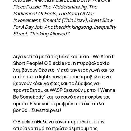
Another Fine Mess, Cardboard City, The One
Piece Puzzle, The Widdershins Jig, The
Parliament Of Fools, The Song Of No-
Involvement, Emerald (Thin Lizzy), Great Blow
For A Day Job, Anotherdrinkingsong, Inequality
Street, Thinking Allowed?
Λίγα λεπτά μετά τις δέκα και μισή… We Aren’t
Short People! O Blackie και η πυροβολαρχία
λαμβάνουν θέσεις. Μετά την εισαγωγή και το
απίστευτο lightshow, με τους προβολείς να
ξερνούν κόκκινο φως και το έδαφος να
τραντάζεται, οι WASP ξεκινούν με το “I Wanna
Be Somebody” και το κοινό ανταποκρίνεται
άμεσα. Είναι και το ρεφρέν που όχι απλά
βοηθά… Συνεπαίρνει!
O Blackie ήθελε να κάνει περιοδεία, στην
οποία να τιμά το πρώτο άλμπουμ της