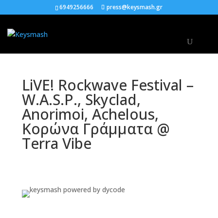
6949256666
press@keysmash.gr
LiVE! Rockwave Festival –
W.A.S.P., Skyclad,
Anorimoi, Achelous,
Κορώνα Γράμματα @
Terra Vibe