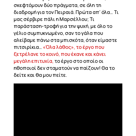
σκεφτόμουν δύο πράγματα, σε όλη τη
διαδρομή για τον Πειραιά. Πρώτα απ’ όλα… Τι
μας σέρβιρε πάλι η Μαρσέλλου; Τι
παράσταση-τροφή για την ψυχή, με όλο το
γέλιο συμπυκνωμένο, σαν το γάλα που
αλείβαμε πάνω στα μπισκότα, όταν είμαστε
πιτσιρίκια…
«Όλα λάθος», το έργο που
ξετρέλανε το κοινό, που έκανε και κάνει
μεγάλη επιτυχία,
το έργο στο οποίο οι
ηθοποιοί δεν σταματούν να παίζουν! Θα το
δείτε και θα μου πείτε.