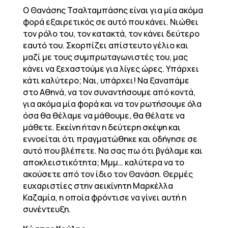
Ο Θανάσης Τσαλταμπάσης είναι για μία ακόμα
φορά εξαιρετικός σε αυτό που κάνει. Νιώθει
τον ρόλο του, τον κατακτά, τον κάνει δεύτερο
εαυτό του. Σκορπίζει απίστευτο γέλιο και
μαζί με τους συμπρωταγωνιστές του, μας
κάνει να ξεχαστούμε για λίγες ώρες. Υπάρχει
κάτι καλύτερο; Ναι, υπάρχει! Να ξαναπάμε
στο Αθηνά, να τον συναντήσουμε από κοντά,
για ακόμα μία φορά και να τον ρωτήσουμε όλα
όσα θα θέλαμε να μάθουμε, θα θέλατε να
μάθετε. Εκείνη ήταν η δεύτερη σκέψη και
εννοείται ότι πραγματώθηκε και οδήγησε σε
αυτό που βλέπετε. Να σας πω ότι βγάλαμε και
αποκλειστικότητα; Μμμ… καλύτερα να το
ακούσετε από τον ίδιο τον Θανάση. Θερμές
ευχαριστίες στην αεικίνητη Μαρκέλλα
Καζαμία, η οποία φρόντισε να γίνει αυτή η
συνέντευξη.