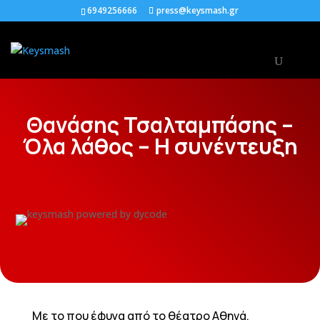
6949256666
press@keysmash.gr
Θανάσης Τσαλταμπάσης –
Όλα λάθος – Η συνέντευξη
Με το που έφυγα από το θέατρο Αθηνά,