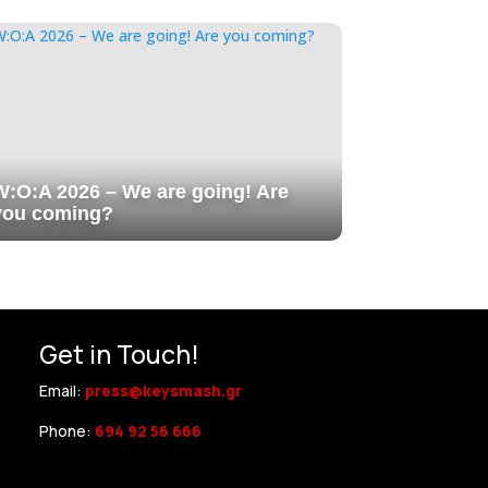
W:O:A 2026 – We are going! Are
you coming?
Get in Touch!
Email:
press@keysmash.gr
Phone:
694 92 56 666