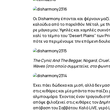
Οι Disharmony έπονται και φέρνουν μαζί
καλούδια από το παρελθόν. Μέταλ, με thr
ρε μάγκα μου; Υψηλές και χαμηλές συχν
χαλί το τέμπο του “Desert Plains” των P
πότε να περιμένουμε την επόμενη δουλε
The Cynic And The Beggar, Nogard, Cruel A
Waves (στο οποίο συμμετείχε, στα φωνητικ
Έχει πάει δώδεκα και μισή, αλλά δεν μασ
στις κιθάρες και μία μπάντα που παίζει
αλμπουμάρα. Έχοντας έναν τραγουδιστή ε
απόψε φιλοξενεί στις κιθάρες τον Δημήτρ
απόβαση του Σαββάτου. Καλό LiVE, γερό Li