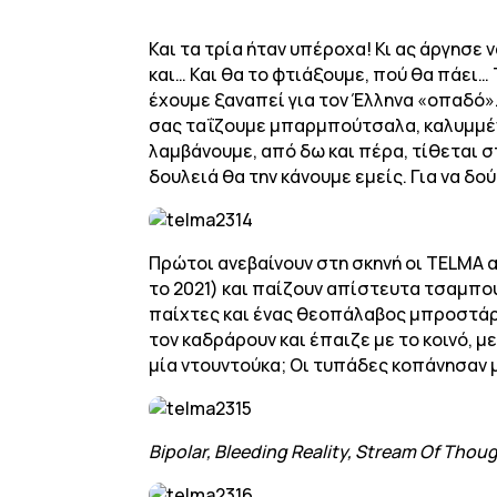
Και τα τρία ήταν υπέροχα! Κι ας άργησε 
και… Και θα το φτιάξουμε, πού θα πάει… 
έχουμε ξαναπεί για τον Έλληνα «οπαδό»
σας ταΐζουμε μπαρμπούτσαλα, καλυμμέν
λαμβάνουμε, από δω και πέρα, τίθεται στ
δουλειά θα την κάνουμε εμείς. Για να δο
Πρώτοι ανεβαίνουν στη σκηνή οι TELMA α
το 2021) και παίζουν απίστευτα τσαμπου
παίχτες και ένας θεοπάλαβος μπροστάρη
τον καδράρουν και έπαιζε με το κοινό, μ
μία ντουντούκα; Οι τυπάδες κοπάνησαν 
Bipolar, Bleeding Reality, Stream Of Thoug