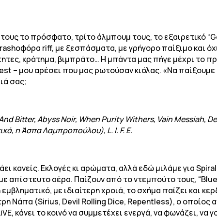
 τους το πρόσφατο, τρίτο άλμπουμ τους, το εξαιρετικό “G
ashοφόρα riff, με ξεσπάσματα, με γρήγορο παίξιμο και όχι
ότητες, κράτημα, βιμπράτο… Η μπάντα μας πήγε μέχρι το π
riest – μου αρέσει που μας ρωτούσαν κιόλας. «Να παίξουμε 
ιά σας;
nd Bitter, Abyss Noir, When Purity Withers, Vain Messiah, De
ά, η Άσπα Λαμπροπούλου), L. I. F. E.
άει κανείς. Εκλογές κι αρώματα, αλλά εδώ μιλάμε για Spir
 με απίστευτο αέρα. Παίζουν από το ντεμπούτο τους, “Blue
μβληματικό, με ιδιαίτερη χροιά, το σχήμα παίζει και κερ
η Νάπα (Sirius, Devil Rolling Dice, Repentless), ο οποίος
VE, κάνει το κοινό να συμμετέχει ενεργά, να φωνάζει, να γο