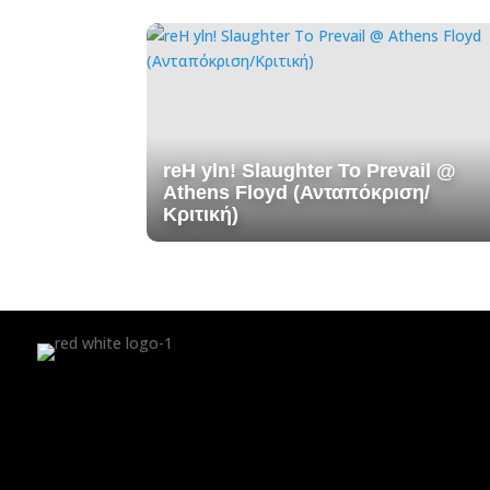
reH yln! Slaughter To Prevail @
Athens Floyd (Ανταπόκριση/
Κριτική)