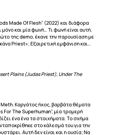
ods Made Of Flesh” (2022) και διάφορα
 μόνο και μία φωνή… Τι φωνή είναι αυτή,
ρώτο της demo, έκανε την παρουσίαση με
κάνα Priest»; Εξαιρετική εμφάνιση και…
sert Plains (Judas Priest), Under The
al Meth. Καργάτος ήχος, βαρβάτα θέματα
s For The Superhuman”, μία τρομερή
δίζει ένα ένα τα στοιχήματα. Το σχήμα
 ανταποκρίθηκε στο κάλεσμά του για την
υστάρει. Αυτή δεν είναι και η ουσία; Να