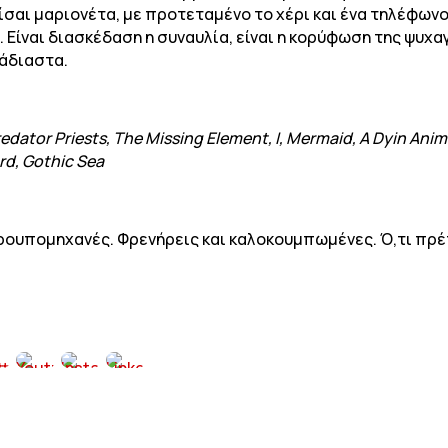
ην είσαι μαριονέτα, με προτεταμένο το χέρι και ένα τηλέφ
. Είναι διασκέδαση η συναυλία, είναι η κορύφωση της ψυχα
γάδιαστα.
dator Priests, The Missing Element, I, Mermaid, A Dyin Anim
rd, Gothic Sea
 γκρουπομηχανές. Φρενήρεις και καλοκουμπωμένες. Ό,τι π