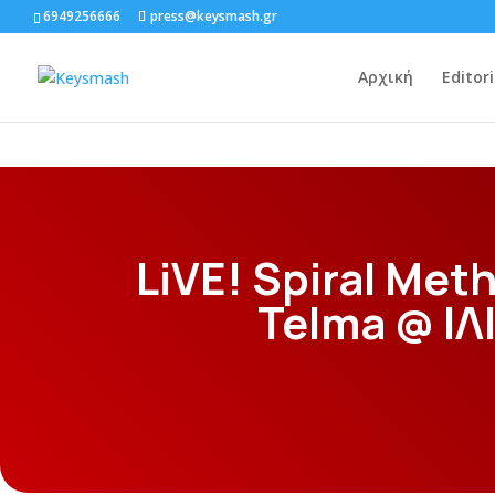
6949256666
press@keysmash.gr
Αρχική
Editori
LiVE! Spiral Met
Telma @ ΙΛ