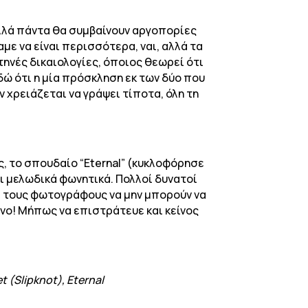
 αλλά πάντα θα συμβαίνουν αργοπορίες
με να είναι περισσότερα, ναι, αλλά τα
ηνές δικαιολογίες, όποιος θεωρεί ότι
ώ ότι η μία πρόσκληση εκ των δύο που
ν χρειάζεται να γράψει τίποτα, όλη τη
ς, το σπουδαίο “Eternal” (κυκλοφόρησε
αι μελωδικά φωνητικά. Πολλοί δυνατοί
ε τους φωτογράφους να μην μπορούν να
κινο! Μήπως να επιστράτευε και κείνος
t (Slipknot), Eternal