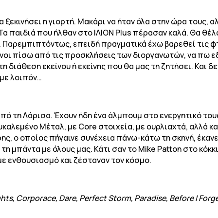
να ξεκινήσει η γιορτή. Μακάρι να ήταν όλα στην ώρα τους,
Τα παιδιά που ήλθαν στο ΙΛΙΟΝ Plus πέρασαν καλά. Θα θέλα
. Παρεμπιπτόντως, επειδή πραγματικά έχω βαρεθεί τις φτ
οι πίσω από τις προσκλήσεις των διοργανωτών, να πω εδ
η διάθεση εκείνου ή εκείνης που θα μας τη ζητήσει. Και δε
ύμε λοιπόν…
πό τη Λάρισα. Έχουν ήδη ένα άλμπουμ στο ενεργητικό του
καλεμένο Μέταλ, με Core στοιχεία, με ουρλιαχτά, αλλά κ
ς, ο οποίος πήγαινε συνέχεια πάνω-κάτω τη σκηνή, έκαν
ε τη μπάντα με όλους μας. Κάτι σαν το Mike Patton στο κόκ
με ενθουσιασμό και ζέσταναν τον κόσμο.
hts, Corporace, Dare, Perfect Storm, Paradise, Before I Forge