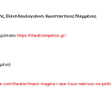
σής, Ελένη Κουλογιάννη, Κωνσταντίνος Πλεμμένος
Ακρόπολη,
https://theatrompellos.gr/
ωμένο)
re.com/theater/mauri-mageia-i-ase-tous-nekrous-na-pet