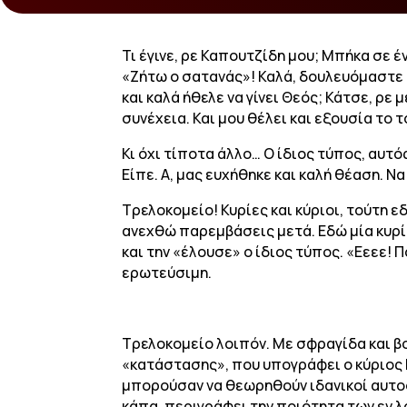
Τι έγινε, ρε Καπουτζίδη μου; Μπήκα σε 
«Ζήτω ο σατανάς»! Καλά, δουλευόμαστε 
και καλά ήθελε να γίνει Θεός; Κάτσε, ρε
συνέχεια. Και μου θέλει και εξουσία το 
Κι όχι τίποτα άλλο… Ο ίδιος τύπος, αυτό
Είπε. Α, μας ευχήθηκε και καλή θέαση. Να
Τρελοκομείο! Κυρίες και κύριοι, τούτη 
ανεχθώ παρεμβάσεις μετά. Εδώ μία κυρία
και την «έλουσε» ο ίδιος τύπος. «Εεεε! Π
ερωτεύσιμη.
Τρελοκομείο λοιπόν. Με σφραγίδα και βο
«κατάστασης», που υπογράφει ο κύριος 
μπορούσαν να θεωρηθούν ιδανικοί αυτοσ
κάπα, περιγράφει την ποιότητα των εν λ