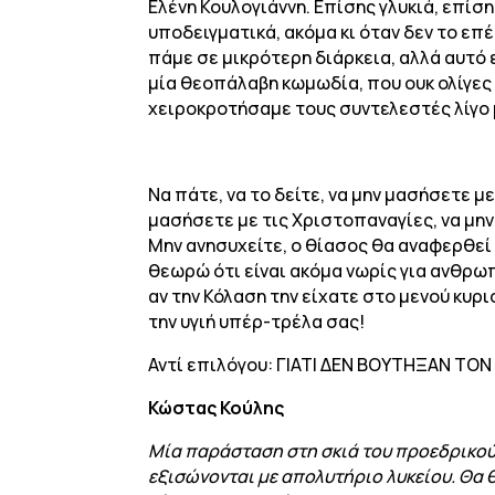
Ελένη Κουλογιάννη. Επίσης γλυκιά, επίσ
υποδειγματικά, ακόμα κι όταν δεν το επέ
πάμε σε μικρότερη διάρκεια, αλλά αυτό ε
μία θεοπάλαβη κωμωδία, που ουκ ολίγες
χειροκροτήσαμε τους συντελεστές λίγο 
Να πάτε, να το δείτε, να μην μασήσετε 
μασήσετε με τις Χριστοπαναγίες, να μην
Μην ανησυχείτε, ο θίασος θα αναφερθεί κ
θεωρώ ότι είναι ακόμα νωρίς για ανθρωπο
αν την Κόλαση την είχατε στο μενού κυρ
την υγιή υπέρ-τρέλα σας!
Αντί επιλόγου: ΓΙΑΤΙ ΔΕΝ ΒΟΥΤΗΞΑΝ ΤΟΝ
Κώστας Κούλης
Μία παράσταση στη σκιά του προεδρικού 
εξισώνονται με απολυτήριο λυκείου. Θα θ