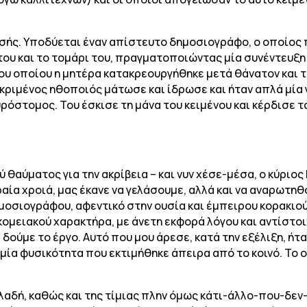
τσής. Υποδύεται έναν απίστευτο δημοσιογράφο, ο οποίος 
του και το τομάρι του, πραγματοποιώντας μία συνέντευξη
ου οποίου η μητέρα κατακρεουργήθηκε μετά θάνατον και 
κριμένος ηθοποιός μάτωσε και ίδρωσε και ήταν απλά μία 
όστομος. Του έσκισε τη μάνα του κειμένου και κέρδισε το 
θαύματος για την ακρίβεια – και νυν χέσε-μέσα, ο κύριος Ν
ραία χροιά, μας έκανε να γελάσουμε, αλλά και να αναρωτηθ
μοσιογράφου, αφεντικό στην ουσία και έμπειρου κορακιού
μειακού χαρακτήρα, με άνετη εκφορά λόγου και αντίστοιχη
δούμε το έργο. Αυτό που μου άρεσε, κατά την εξέλιξη, ήτ
ία φυσικότητα που εκτιμήθηκε άπειρα από το κοινό. Το ο
ηλαδή, καθώς και της τίμιας πλην όμως κάτι-άλλο-που-δε