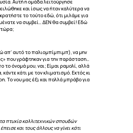
ουσία. Αυτή η ομάδα λειτούργησε
χειλώθηκε και ίσως να ήταν καλύτερα να
 κρατήστε το τούτο εδώ, ότι μιλάμε για
μένατε να συμβεί… ΔΕΝ θα συμβεί! Εδώ
 τώρα;
γώ απ’ αυτό το παλιομπίμπιμπ), να μην
ικές» που γράφτηκαν για την παράσταση…
 το όνομά μου, ναι; Είμαι ραμολί, αλλά
κάντε κάτι με τον κλιματισμό. Εκτός κι
. Το νου μας έξι και πολλά μπράβο για
 τα πτυχία καλλιτεχνικών σπουδών
πεισε και τους άλλους να γίνει κάτι