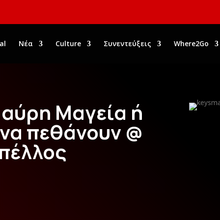
al
Νέα
Culture
Συνεντεύξεις
Where2Go
αύρη Μαγεία ή
 να πεθάνουν @
πέλλος