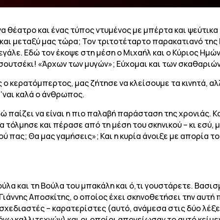
ένα θέατρο και ένας τύπος ντυμένος με μπέρτα και ψεύτικα
και μεταξύ μας τώρα; Τον τριτοτέταρτο παρακατιανό της
 μεγάλε. Εδώ τον έκοψε στη μέση ο Μιχαήλ και ο Κύριος Ημώ
τσουτσέκι! «Άρχων των μυγών»; Εύχομαι και των σκαθαριών.
ς ο κερατόμπερτος, μας ζήτησε να κλείσουμε τα κινητά, αλ
 ‘ναι καλά ο άνθρωπος.
εδώ παίζει να είναι η πιο παλαβή παράσταση της χρονιάς. 
 τόλμησε και πέρασε από τη μέση του σκηνικού – κι εσύ,
ού πας; Θα μας γαμήσεις»; Και η κυρία άνοιξε με απορία το 
ύλα και τη Βούλα του μπακάλη και ό,τι γουστάρετε. Βασι
Γιάννης Αποσκίτης, ο οποίος έχει σκηνοθετήσει την αυτ
χεδιαστές – καρατερίστες (αυτό, ανάμεσα στις δύο λέξει
όγω καλλιτεχνών) και οι οποίοι απογείωσαν το αυτό κείμ