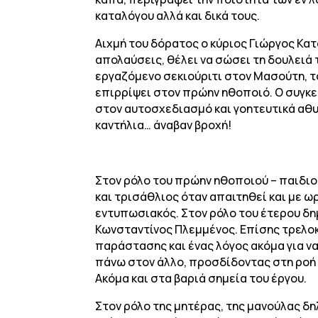
καταλόγου αλλά και δικά τους.
Αιχμή του δόρατος ο κύριος Γιώργος Κα
απολαύσεις, θέλει να σώσει τη δουλειά 
εργαζόμενο σεκιούριτι στον Μασούτη, τ
επιρρίψει στον πρώην ηθοποιό. Ο συγκε
στον αυτοσχεδιασμό και γοητευτικά αθυρ
καντήλια… άναβαν βροχή!
Στον ρόλο του πρώην ηθοποιού – παιδιού 
και τρισάθλιος όταν απαιτηθεί και με ω
εντυπωσιακός. Στον ρόλο του έτερου δη
Κωνσταντίνος Πλεμμένος. Επίσης τρελοκο
παράστασης και ένας λόγος ακόμα για να 
πάνω στον άλλο, προσδίδοντας στη ροή μ
Ακόμα και στα βαριά σημεία του έργου.
Στον ρόλο της μητέρας, της μανούλας δ