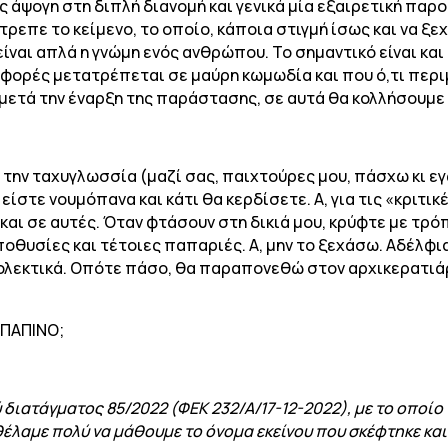
ης άψογη στη διπλή διανομή και γενικά μία εξαιρετική παρ
τρεπε το κείμενο, το οποίο, κάποια στιγμή ίσως και να ξε
ίναι απλά η γνώμη ενός ανθρώπου. Το σημαντικό είναι και
 φορές μετατρέπεται σε μαύρη κωμωδία και που ό,τι περι
μετά την έναρξη της παράστασης, σε αυτά θα κολλήσουμε
με την ταχυγλωσσία (μαζί σας, παιχτούρες μου, πάσχω κι ε
 είστε νουμόπανα και κάτι θα κερδίσετε. Α, για τις «κριτ
αι σε αυτές. Όταν φτάσουν στη δικιά μου, κρύφτε με τρόπο
θυσίες και τέτοιες παπαριές. Α, μην το ξεχάσω. Αδέλφια, 
ιολεκτικά. Οπότε πάσο, θα παραπονεθώ στον αρχικερατιάρη
 ΠΑΠΙΝΟ;
διατάγματος 85/2022 (ΦΕΚ 232/Α/17-12-2022), με το οποίο
έλαμε πολύ να μάθουμε το όνομα εκείνου που σκέφτηκε και έ