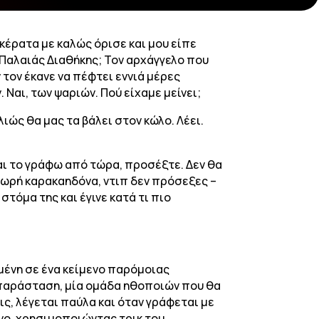
 κέρατα με καλώς όρισε και μου είπε
 Παλαιάς Διαθήκης; Τον αρχάγγελο που
ν τον έκανε να πέφτει εννιά μέρες
 Ναι, των ψαριών. Πού είχαμε μείνει;
λιώς θα μας τα βάλει στον κώλο. Λέει.
Και το γράφω από τώρα, προσέξτε. Δεν θα
 μωρή καρακαηδόνα, ντιπ δεν πρόσεξες –
στόμα της και έγινε κατά τι πιο
σμένη σε ένα κείμενο παρόμοιας
ή παράσταση, μία ομάδα ηθοποιών που θα
ς, λέγεται παύλα και όταν γράφεται με
ενο, χρησιμοποιώντας τρικ του