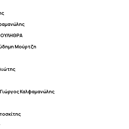
ης
φαμανώλης
ΣΟΥΛΗΘΡΑ
ύδημη Μούρτζη
λιώτης
:
Γιώργος Καλφαμανώλης
ποσκίτης
y