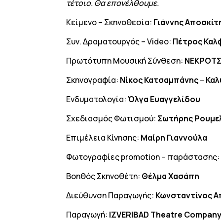
τέτοιο. Θα επανέλθουμε.
Κείμενο – Σκηνοθεσία:
Γιάννης Αποσκίτ
Συν. Δραματουργός – Video:
Πέτρος Καλ
Πρωτότυπη Μουσική Σύνθεση:
ΝΕΚΡΟΤ
Σκηνογραφία:
Νίκος Κατσαμπάνης
–
Καλ
Ενδυματολογία:
Όλγα Ευαγγελίδου
Σχεδιασμός Φωτισμού:
Σωτήρης Ρουμε
Επιμέλεια Κίνησης:
Μαίρη Γιαννούλα
Φωτογραφίες promotion – παράστασης
Βοηθός Σκηνοθέτη:
Θέλμα Χασάπη
Διεύθυνση Παραγωγής:
Κωνσταντίνος Α
Παραγωγή:
IZVERIBAD
Theatre Compan