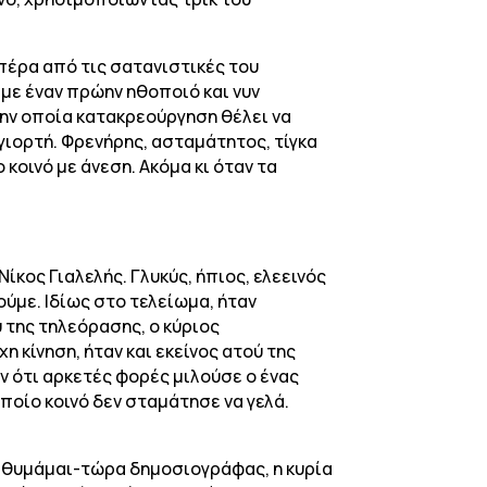
πέρα από τις σατανιστικές του
 με έναν πρώην ηθοποιό και νυν
την οποία κατακρεούργηση θέλει να
γιορτή. Φρενήρης, ασταμάτητος, τίγκα
κοινό με άνεση. Ακόμα κι όταν τα
ίκος Γιαλελής. Γλυκύς, ήπιος, ελεεινός
ούμε. Ιδίως στο τελείωμα, ήταν
 της τηλεόρασης, ο κύριος
 κίνηση, ήταν και εκείνος ατού της
αν ότι αρκετές φορές μιλούσε ο ένας
ποίο κοινό δεν σταμάτησε να γελά.
ν-θυμάμαι-τώρα δημοσιογράφας, η κυρία