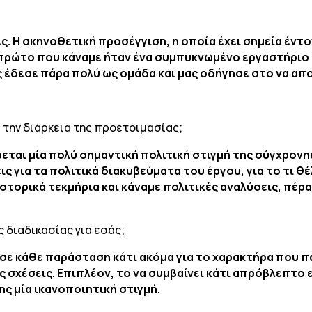
ς. Η σκηνοθετική προσέγγιση, η οποία έχει σημεία έν
 πρώτο που κάναμε ήταν ένα συμπυκνωμένο εργαστήριο 
ς έδεσε πάρα πολύ ως ομάδα και μας οδήγησε στο να απ
την διάρκεια της προετοιμασίας;
ύεται μία πολύ σημαντική πολιτική στιγμή της σύγχρονη
ς για τα πολιτικά διακυβεύματα του έργου, για το τι θ
στορικά τεκμήρια και κάναμε πολιτικές αναλύσεις, πέρ
ς διαδικασίας για εσάς;
σε κάθε παράσταση κάτι ακόμα για το χαρακτήρα που π
ς σχέσεις. Επιπλέον, το να συμβαίνει κάτι απρόβλεπτο 
ης μία ικανοποιητική στιγμή.