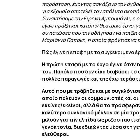
παράσταση, έχοντας σαν άξονα τον άνθρω
για εξουσία αποτελεί τον απόλυτο σκοπό
Συναντήσαμε την Ειρήνη Αμπουμόγλι, η ο
έγινε πράξη και κατόπιν θεατρικό έργο, γ
συνιστώσες που την οδήγησαν να παίζει σ
Μαριάννα Παπάκη, η οποία φρόντισε να 
Πώς έγινε η επαφή με το συγκεκριμένο έρ
Η πρώτη επαφή με το έργο έγινε όταν 
του. Παρόλο που δεν είχα διαβάσει το
πολλές παραγωγές και της έχω τεράστι
Αυτό που με τράβηξε και με συγκλόνισε 
οποίο πάλευαν οι κομμουνιστές και οι
εκείνες/εκείνοι, αλλά θα το πρόσφεραν
καλύτερο συλλογικό μέλλον σε μία τρομ
μιλούν για την ελπίδα ως ριζοσπαστική
γενοκτονία, διεκδικώντας μέσα στη γε
ελεύθεροι.