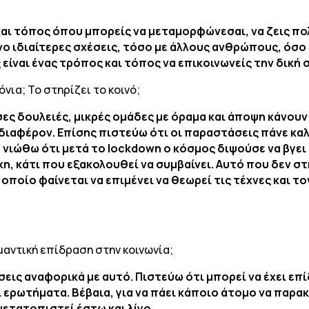
 και τόπος όπου μπορείς να μεταμορφώνεσαι, να ζεις πο
ο ιδιαίτερες σχέσεις, τόσο με άλλους ανθρώπους, όσο κ
 είναι ένας τρόπος και τόπος να επικοινωνείς την δική 
νια; Το στηρίζει το κοινό;
ες δουλειές, μικρές ομάδες με όραμα και άποψη κάνουν
διαφέρον. Επίσης πιστεύω ότι οι παραστάσεις πάνε καλ
 νιώθω ότι μετά το lockdown ο κόσμος διψούσε να βγει 
, κάτι που εξακολουθεί να συμβαίνει. Αυτό που δεν στ
ποίο φαίνεται να επιμένει να θεωρεί τις τέχνες και τ
ημαντική επίδραση στην κοινωνία;
εις αναφορικά με αυτό. Πιστεύω ότι μπορεί να έχει επί
ι ερωτήματα. Βέβαια, για να πάει κάποιο άτομο να παρα
 μετατοπιστεί έστω και λίγο.