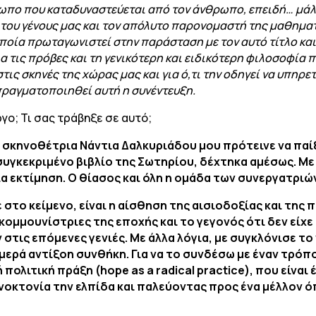
πο που καταδυναστεύεται από τον άνθρωπο, επειδή… μάλλον
 του γένους μας και τον απόλυτο παρονομαστή της μαθημα
ποία πρωταγωνιστεί στην παράσταση με τον αυτό τίτλο και 
ια τις πρόβες και τη γενικότερη και ειδικότερη φιλοσοφία π
τις σκηνές της χώρας μας και για ό,τι την οδηγεί να υπηρε
πραγματοποιηθεί αυτή η συνέντευξη.
γο; Τι σας τράβηξε σε αυτό;
η σκηνοθέτρια Νάντια Δαλκυριάδου μου πρότεινε να παίξ
 συγκεκριμένο βιβλίο της Σωτηρίου, δέχτηκα αμέσως. Με
α εκτίμηση. Ο θίασος και όλη η ομάδα των συνεργατριώ
στο κείμενο, είναι η αίσθηση της αισιοδοξίας και της π
 κομμουνίστριες της εποχής και το γεγονός ότι δεν είχ
 στις επόμενες γενιές. Με άλλα λόγια, με συγκλόνισε τ
ερά αντίξοη συνθήκη. Για να το συνδέσω με έναν τρόπο μ
 πολιτική πράξη (hope as a radical practice), που είνα
νοκτονία την ελπίδα και παλεύοντας προς ένα μέλλον ό