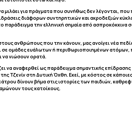
μη να μιλάει για πράγματα που συνήθως δεν λέγονται, που
τιδράσεις διάφορων συντηρητικών και ακροδεξιών κύκλω
το παράδειγμα την ελληνική σημαία από ασπροκόκκινα 
στους ανθρώπους που την κάνουν, μας ανοίγει νέα πεδί
ι σε ομάδες ευάλωτων ή περιθωριοποιημένων ατόμων, π
ι να νιώσουν ορατά.
ίζει να αναφερθεί ως παράδειγμα σημαντικής επίδρασης
ης Τζενίν στη Δυτική Όχθη. Εκεί, με κόστος σε κάποιες
θεάτρου δίνουν βήμα στις ιστορίες των παιδιών, καθρε
αμώνουν τους κατοίκους.