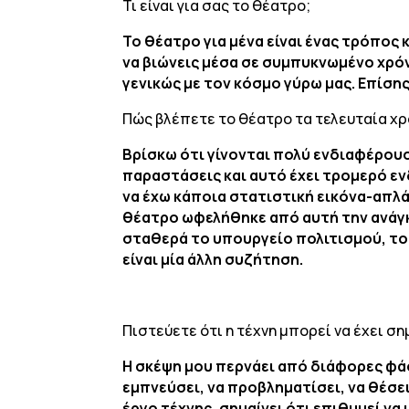
Τι είναι για σας το θέατρο;
Το θέατρο για μένα είναι ένας τρόπος
να βιώνεις μέσα σε συμπυκνωμένο χρόν
γενικώς με τον κόσμο γύρω μας. Επίσης
Πώς βλέπετε το θέατρο τα τελευταία χρό
Βρίσκω ότι γίνονται πολύ ενδιαφέρουσ
παραστάσεις και αυτό έχει τρομερό εν
να έχω κάποια στατιστική εικόνα-απλά
θέατρο ωφελήθηκε από αυτή την ανάγκη
σταθερά το υπουργείο πολιτισμού, το ο
είναι μία άλλη συζήτηση.
Πιστεύετε ότι η τέχνη μπορεί να έχει σ
Η σκέψη μου περνάει από διάφορες φάσ
εμπνεύσει, να προβληματίσει, να θέσε
έργο τέχνης, σημαίνει ότι επιθυμεί να