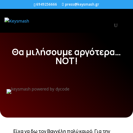
6949256666
press@keysmash.gr
Θα μιλήσουμε αργότερα…
NOT!
Είχα να δω τον Βαγγέλη πολύ καιρό. Για την