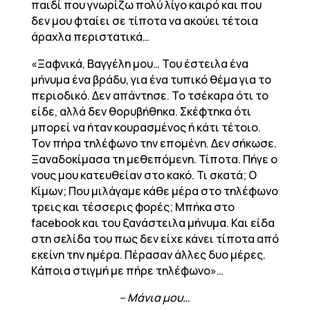
παιδί που γνωρίζω πολύ λίγο καιρό και που
δεν μου φταίει σε τίποτα να ακούει τέτοια
άραχλα περιστατικά…
«Ξαφνικά, Βαγγέλη μου… Του έστειλα ένα
μήνυμα ένα βράδυ, για ένα τυπικό θέμα για το
περιοδικό. Δεν απάντησε. Το τσέκαρα ότι το
είδε, αλλά δεν θορυβήθηκα. Σκέφτηκα ότι
μπορεί να ήταν κουρασμένος ή κάτι τέτοιο.
Τον πήρα τηλέφωνο την επομένη. Δεν σήκωσε.
Ξαναδοκίμασα τη μεθεπόμενη. Τίποτα. Πήγε ο
νους μου κατευθείαν στο κακό. Τι σκατά; Ο
Κίμων; Που μιλάγαμε κάθε μέρα στο τηλέφωνο
τρεις και τέσσερις φορές; Μπήκα στο
facebook και του ξανάστειλα μήνυμα. Και είδα
στη σελίδα του πως δεν είχε κάνει τίποτα από
εκείνη την ημέρα. Πέρασαν άλλες δυο μέρες.
Κάποια στιγμή με πήρε τηλέφωνο»…
– Μάνια μου…