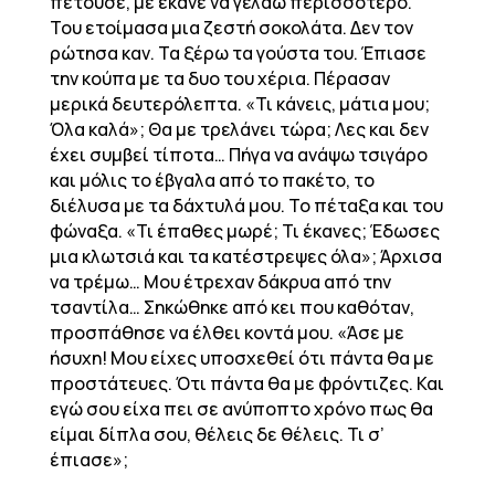
πετούσε, με έκανε να γελάω περισσότερο.
Του ετοίμασα μια ζεστή σοκολάτα. Δεν τον
ρώτησα καν. Τα ξέρω τα γούστα του. Έπιασε
την κούπα με τα δυο του χέρια. Πέρασαν
μερικά δευτερόλεπτα. «Τι κάνεις, μάτια μου;
Όλα καλά»; Θα με τρελάνει τώρα; Λες και δεν
έχει συμβεί τίποτα… Πήγα να ανάψω τσιγάρο
και μόλις το έβγαλα από το πακέτο, το
διέλυσα με τα δάχτυλά μου. Το πέταξα και του
φώναξα. «Τι έπαθες μωρέ; Τι έκανες; Έδωσες
μια κλωτσιά και τα κατέστρεψες όλα»; Άρχισα
να τρέμω… Μου έτρεχαν δάκρυα από την
τσαντίλα… Σηκώθηκε από κει που καθόταν,
προσπάθησε να έλθει κοντά μου. «Άσε με
ήσυχη! Μου είχες υποσχεθεί ότι πάντα θα με
προστάτευες. Ότι πάντα θα με φρόντιζες. Και
εγώ σου είχα πει σε ανύποπτο χρόνο πως θα
είμαι δίπλα σου, θέλεις δε θέλεις. Τι σ’
έπιασε»;