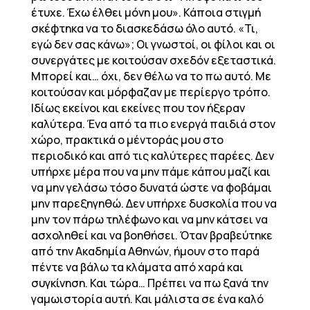
έτυχε. Έχω έλθει μόνη μου». Κάποια στιγμή
σκέφτηκα να το διασκεδάσω όλο αυτό. «Τι,
εγώ δεν σας κάνω»; Οι γνωστοί, οι φίλοι και οι
συνεργάτες με κοιτούσαν σχεδόν εξεταστικά.
Μπορεί και… όχι, δεν θέλω να το πω αυτό. Με
κοιτούσαν και μόρφαζαν με περίεργο τρόπο.
Ιδίως εκείνοι και εκείνες που τον ήξεραν
καλύτερα. Ένα από τα πιο ενεργά παιδιά στον
χώρο, πρακτικά ο μέντοράς μου στο
περιοδικό και από τις καλύτερες παρέες. Δεν
υπήρχε μέρα που να μην πάμε κάπου μαζί και
να μην γελάσω τόσο δυνατά ώστε να φοβάμαι
μην παρεξηγηθώ. Δεν υπήρχε δυσκολία που να
μην τον πάρω τηλέφωνο και να μην κάτσει να
ασχοληθεί και να βοηθήσει. Όταν βραβεύτηκε
από την Ακαδημία Αθηνών, ήμουν στο παρά
πέντε να βάλω τα κλάματα από χαρά και
συγκίνηση. Και τώρα… Πρέπει να πω ξανά την
γαμωιστορία αυτή. Και μάλιστα σε ένα καλό