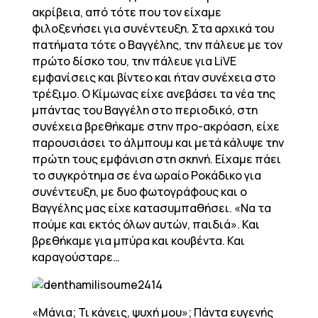
ακρίβεια, από τότε που τον είχαμε
φιλοξενήσει για συνέντευξη. Στα αρχικά του
πατήματα τότε ο Βαγγέλης, την πάλευε με τον
πρώτο δίσκο του, την πάλευε για LiVE
εμφανίσεις και βίντεο και ήταν συνέχεια στο
τρέξιμο. O Κίμωνας είχε ανεβάσει τα νέα της
μπάντας του Βαγγέλη στο περιοδικό, στη
συνέχεια βρεθήκαμε στην προ-ακρόαση, είχε
παρουσιάσει το άλμπουμ και μετά κάλυψε την
πρώτη τους εμφάνιση στη σκηνή. Είχαμε πάει
το συγκρότημα σε ένα ωραίο Ροκάδικο για
συνέντευξη, με δυο φωτογράφους και ο
Βαγγέλης μας είχε κατασυμπαθήσει. «Να τα
πούμε και εκτός όλων αυτών, παιδιά». Και
βρεθήκαμε για μπύρα και κουβέντα. Και
καραγούσταρε…
«Μάνια; Τι κάνεις, ψυχή μου»; Πάντα ευγενής