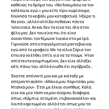
καθένας το δρόμο του. «Να δοκιμάσω να τον
καλέσω κι εγώ;» μου είπε πριν χωρίσουμε.
Κούνησα το κεφάλι μου καταφατικά. Ήξερα τι
θα γίνει, αλλά η ελπίδα πεθαίνει πάντα
τελευταία. Αν και δεν τα είχα πει όλα στον
φίλο μας. Δεν του είχα πει ότι είχα
συναντήσει τον Κίμωνα τυχαία στο μετρό.
Γυρνούσε από επαγγελματικό ραντεβού και
εγώ από το γραφείο. Με τα χίλια ζόρια τον
έπεισα να έλθει σπίτι για να τα πούμε. Ήταν
απίστευτα κουμπωμένος. Δεν είχε αλλάξει
κάτι πάνω του, αλλά ένιωθα ότι σιγόβραζε…
Έκατσε απέναντί μου και με κοίταξε με
απέραντη αγάπη. «Μάνια μου. Κοριτσάκι μου.
Νταλκά μου». Έτσι με έλεγε συνήθως. Καλά,
είχε και μία τάση να μου σούρνει διάφορα,
όπως «Κάμπια, σιτεμένη, ντιβανοκασέλα» και
λοιπά χαριτωμένα, αλλά έτσι όπως μου τα