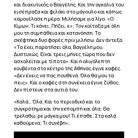
και διαχυτικός ο Βαγγέλης. Και την αγκαλιά του
εισέπραξα και φιλάκι στο μάγουλο και κάπως
χαμογέλασε η μέρα. Μιλήσαμε για λίγο. «Ο
Κίμων; Τι κάνει; Πήζει, ε»; Τον κοίταξα με όλη
μου τη συμπάθεια και κατανόηση. Το
σκέφτηκα δυο φορές πριν μιλήσω. Δεν άντεξα.
«Τα έχει παρατήσει όλα, Βαγγέλη μου.
Δυστυχώς. Είναι τρεις μήνες τώρα που δεν
ασχολείται με τίποτα». Και η ολιγόλεπτη
κουβέντα στο κέντρο της Αθήνας έγινε καφές.
«Δεν έχεις να πας πουθενά. Όλα θα μου τα
πεις». Και ο καφές στη συνέχεια έγινε ζύθος.
Δεν πίστευε στα αυτιά του.
«Καλά… Όλα; Και το περιοδικό και το
συγκρότημα και την εκπομπή και όλα; Θα
τρελαθώ, ρε μάγκα μου! Τι έπαθε; Στα καλά
καθούμενα; Τι συνέβη»;