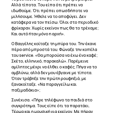
Αλλά τίποτα. Του είπα ότι πρέπει να
ιδωθούμε. Ότι πρέπει οπωσδήποτε να
μιλήσουμε. Ήθελε να το αποφύγει. Δεν
κατάφερα να τον πείσω. Όλοι στο περιοδικό
φρίκαραν. Χωρίς εκείνον πως θα το τρέχαμε;
Και αυτό ήταν μόνο η αρχή».
Ο Βαγγέλης κοίταξε τη μπύρα του. Την έκανε
πέρα από μπροστά του. Φώναξε την κοπέλα
του service. «Θα μπορούσα να έχω ένα καφέ;
Σκέτο, ελληνικό, παρακαλώ». Παρέμεινε
αμίλητος μέχρι να έλθει ο καφές. Πήγα να το
αμβλύνω, αλλά δεν μου έβγαινε με τίποτα.
Όταν τράβηξε την πρώτη ρουφηξιά, με
ξανακοίταξε. «Να παραγγείλω και
παξιμαδάκια»;
Συνέχισα. «Πήρε τηλέφωνο τα παιδιά στο
συγκρότημα. Τους είπε ότι τα παρατάει.
Τέρμα και η μουσική για εκείνον. Με πήραν