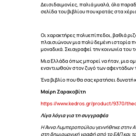
Δεισιδαιμονίες, παλιά μυαλά, όλα παρα
σελίδα του βιβλίου που κρατάς στα χέρι
Οι χαρακτήρες πολυεπίπεδοι, βαθιά ριζ
πλαισιώνουν μια πολύ δεμένη ιστορία π
μοναδικά. Σκιαγραφεί την κοινωνία του 
Μια Ελλάδα όπως μπορεί να ήταν, μια ο
εναντιωθούν στον ζυγό των αφεντάδων 
Ένα βιβλίο που θα σας κρατήσει δυνατή
Μαίρη Ζαρακοβίτη
https://www.kedros.gr/product/9370/theo
Λίγα λόγια για τη συγγραφέα
Η Άννα Λυμπεροπούλου γεννήθηκε στην Α
στη δημιουργική γραφή από το ΕΑΠ και τ