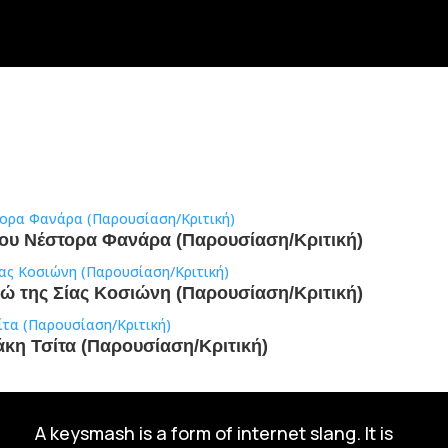
του Νέστορα Φανάρα (Παρουσίαση/Κριτική)
γώ της Σίας Κοσιώνη (Παρουσίαση/Κριτική)
άκη Τσίτα (Παρουσίαση/Κριτική)
A keysmash is a form of internet slang. It is