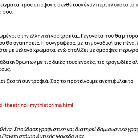
δείγματα προς αποφυγή, συνθέτουν έναν περίπλοκο ιστό π
α σου.
ωμένοι στην ελληνική νοοτροπία… Γεγονότα που θα μπορού
ου θα αγαπήσεις. Η συγγραφέας, με τη μοναδική της πένα
τότε με μελανά χρώματα, ενώ στολίζει με όμορφες περιγρα
μάδα ανθρώπων με τις δικές τους ενοχές, τις τραγωδίες α
τους.
 και ζεστή συντροφιά. Σας το προτείνουμε ανεπιφύλακτα.
i-theatrinoi-mythistorima.html
θήνα. Σπούδασε γραφιστική και διατηρεί δημιουργικό γραφ
ο Πανεπιστήμιο Δυτικής Μακεδονίας.