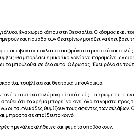
γιόλυκο, ένα χωριό κάπου στη Θεσσαλία. Ο κόσμος εκεί το
ημερούν και η ομάδα των θεατρίνων μοιάζει να έχει βρει τη
ριού κρύβονται πολλά επτασφράγιστα μυστικά και πολύς 
υμβεί; Θα μπορέσει η μικρή κοινωνία να παραμείνει εν ει
ει το μπουλούκι σε όλο αυτό; Ο έρωτας; Έχει ρόλο σε τού
τοκρατία, τσιφλίκια και θεατρικά μπουλούκια.
ανά μια εποχή πολύ μακριά από εμάς. Τα χρώματα, οι εντ
ιστεύει ότι το χρήμα μπορεί να κινεί όλα τα νήματα προς 
, ενώ οι τσιφλικάδες θυμίζουν τους αφέντες των σκλάβων.
 και μπροστά σε απαίδευτο κοινό.
κρές ή μεγάλες αλήθειες και ψέματα υποβόσκουν.