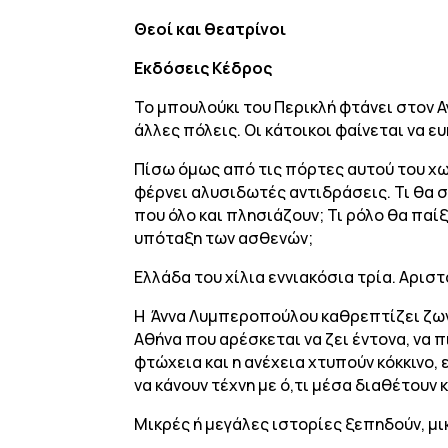
Θεοί και θεατρίνοι
Εκδόσεις Κέδρος
Το μπουλούκι του Περικλή φτάνει στον Α
άλλες πόλεις. Οι κάτοικοι φαίνεται να ευ
Πίσω όμως από τις πόρτες αυτού του χω
φέρνει αλυσιδωτές αντιδράσεις. Τι θα σ
που όλο και πλησιάζουν; Τι ρόλο θα παίξ
υπόταξη των ασθενών;
Ελλάδα του χίλια εννιακόσια τρία. Αρισ
Η Άννα Λυμπεροπούλου καθρεπτίζει ζωντ
Αθήνα που αρέσκεται να ζει έντονα, να π
φτώχεια και η ανέχεια χτυπούν κόκκινο
να κάνουν τέχνη με ό,τι μέσα διαθέτουν
Μικρές ή μεγάλες ιστορίες ξεπηδούν, μι