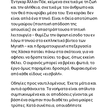
Έντγκαρ Άλλαν Πόε, κείμενα σχετικά με τη ζωή
και την αλήθεια, σχετικά με τον άνθρωπο και
τον θεό που κρύβει μέσα του. Ένα κοράκι δεν
είναι απλά ένα πτηνό. Είναι η Θεία αποτύπωση
του μαύρου (ποιητική απόδοση της
απουσίας) σε απαστράπτουσα πτητική
λειτουργία – θυμίζω την άψογη είσοδο του εν
λόγω πτηνού στο εκπληκτικό βίντεο των
Myrath – και η δραματουργική επεξεργασία
της Χάσκα πατάει πάνω στα σκότεινα, για να
αφήσει να δραπετεύσει το φως, όπως εκείνη
θέλει. Ο ουρανός μπορεί να βρέχει φωτιά, το
έργο όμως παραμένει δροσερό, θωρακισμένο
από κάθε είδους «εισβολή».
Οδηγίες προς ναυτιλομένους. Έχετε μάτια και
αυτιά ορθάνοιχτα. Τα νοήματα είναι απόλυτα
συμπυκνωμένα και οι αποδόσεις γίνονται με
βάση ένα σύμπαν που διαθέτει μόνο μαύρες
τρύπες. Κατά συνέπεια, οποιαδήποτε