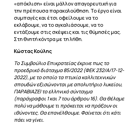
«απόκλιση» είναι μάλλον απαγορευτική για
την πρέπουσα παρακολούθηση. Το έργο είναι
συμπαγές και έτσι οφείλουμε να το
εκλάβουμε, να το αγκαλιάσουμε, να το
εντάξουμε στις σκέψεις και τις θύμησές μας.
Στη θνητή κόντρα με τη λήθη.
Κώστας Κούλης
To Συμβούλιο Επικρατείας έκρινε πως το
προεδρικό διάταγμα 85/2022 (ΦΕΚ 232/Α/17-12-
2022), με το οποίο τα πτυχία καλλιτεχνικών
σπουδών εξισώνονται με απολυτήριο λυκείου,
ΠΑΡΑΒΙΑΖΕΙ το ελληνικό σύνταγμα
(παράγραφοι 1 και 7 του άρθρου 16). Θα θέλαμε
πολύ να μάθουμε τι πρόκειται να πράξουν οι
ιθύνοντες. Θα επανέλθουμε. Φαίνεται ότι κάτι
πάει να γίνει.