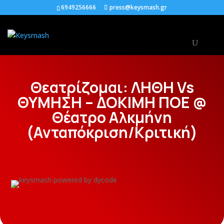
6949256666
press@keysmash.gr
Θεατρίζομαι: ΛΗΘΗ Vs
ΘΥΜΗΣΗ – ΔΟΚΙΜΗ ΠΟΕ @
Θέατρο Αλκμήνη
(Ανταπόκριση/Κριτική)