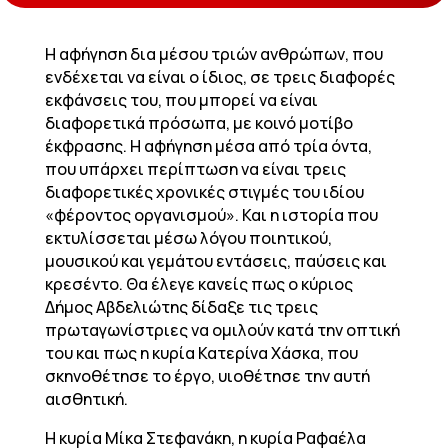
Η αφήγηση δια μέσου τριών ανθρώπων, που
ενδέχεται να είναι ο ίδιος, σε τρεις διαφορές
εκφάνσεις του, που μπορεί να είναι
διαφορετικά πρόσωπα, με κοινό μοτίβο
έκφρασης. Η αφήγηση μέσα από τρία όντα,
που υπάρχει περίπτωση να είναι τρεις
διαφορετικές χρονικές στιγμές του ιδίου
«φέροντος οργανισμού». Και η ιστορία που
εκτυλίσσεται μέσω λόγου ποιητικού,
μουσικού και γεμάτου εντάσεις, παύσεις και
κρεσέντο. Θα έλεγε κανείς πως ο κύριος
Δήμος Αβδελιώτης δίδαξε τις τρεις
πρωταγωνίστριες να ομιλούν κατά την οπτική
του και πως η κυρία Κατερίνα Χάσκα, που
σκηνοθέτησε το έργο, υιοθέτησε την αυτή
αισθητική.
Η κυρία Μίκα Στεφανάκη, η κυρία Ραφαέλα