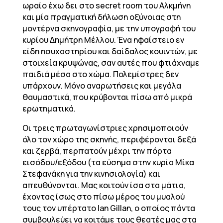
ωραίο έχω δει στο secret room του Αλκμήνη
και μία πραγματική δήλωση οξύνοιας στη
μοντέρνα σκηνογραφία, με την υπογραφή του
κυρίου Δημήτρη Μέλλου. Ένα ηφαίστειο εν
είδη ησυχαστηρίου και δαίδαλος κουιντών, με
στοιχεία κρυψώνας, σαν αυτές που φτιάχναμε
παιδιά μέσα στο χώμα. Πολεμίστρες δεν
υπάρχουν. Μόνο αναρωτήσεις και μεγάλα
θαυμαστικά, που κρύβονται πίσω από μικρά
ερωτηματικά.
Οι τρεις πρωταγωνίστριες χρησιμοποιούν
όλο τον χώρο της σκηνής, περιφέρονται δεξά
και ζερβά, περπατούν μέχρι την πόρτα
εισόδου/εξόδου (τα εύσημα στην κυρία Μίκα
Στεφανάκη για την κινησιολογία) και
απευθύνονται. Μας κοιτούν ίσα στα μάτια,
έχοντας ίσως στο πίσω μέρος του μυαλού
τους τον υπέρτατο Ian Gillan, ο οποίος πάντα
συμβουλεύει να κοιτάμε τους θεατές μας στα