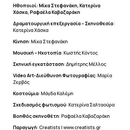
Ηθοποιοί: Μίκα Στεφανάκη, Κατερίνα
Χάσκα, Ραφαέλα Καβαζαράκη
Δραματουργική επεξεργασία – Σκηνοθεσία
:
Κατερίνα Χάσκα
Κίνηση
: Μίκα Στεφανάκη
Μουσική – Ηχοτοπία
: Κωστής Κόντος
Σκηνική εγκατάσταση
: Δημήτρης Μέλλος
Video
Art
-Διεύθυνση Φωτογραφίας
: Μαρία
Ζερβός
Κοστούμια
: Μάγδα Καλέμη
Σχεδιασμός φωτισμού
: Κατερίνα Σαλταούρα
Βοηθός σκηνοθέτη
: Ραφαέλα Καβαζαράκη
Παραγωγή
: Creatists | www.creatists.gr