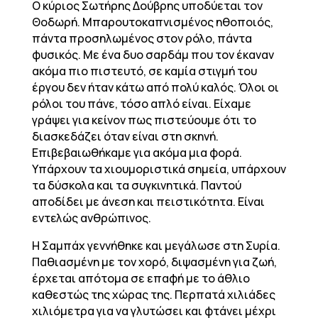
Ο κύριος Σωτήρης Δούβρης υποδύεται τον
Θοδωρή. Μπαρουτοκαπνισμένος ηθοποιός,
πάντα προσηλωμένος στον ρόλο, πάντα
φυσικός. Με ένα δυο σαρδάμ που τον έκαναν
ακόμα πιο πιστευτό, σε καμία στιγμή του
έργου δεν ήταν κάτω από πολύ καλός. Όλοι οι
ρόλοι του πάνε, τόσο απλό είναι. Είχαμε
γράψει για κείνον πως πιστεύουμε ότι το
διασκεδάζει όταν είναι στη σκηνή.
Επιβεβαιωθήκαμε για ακόμα μια φορά.
Υπάρχουν τα χιουμοριστικά σημεία, υπάρχουν
τα δύσκολα και τα συγκινητικά. Παντού
αποδίδει με άνεση και πειστικότητα. Είναι
εντελώς ανθρώπινος.
Η Σαμπάχ γεννήθηκε και μεγάλωσε στη Συρία.
Παθιασμένη με τον χορό, διψασμένη για ζωή,
έρχεται απότομα σε επαφή με το άθλιο
καθεστώς της χώρας της. Περπατά χιλιάδες
χιλιόμετρα για να γλυτώσει και φτάνει μέχρι