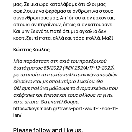
μας. Σε μια ώρα καταλάβαμε ότι όλοι μας
οφείλουμε να φερόμαστε ανθρώπινα στους
συνανθρώπους μας. Απ’ όπου κι αν έρχονται,
όπου κι αν πηγαίνουν, όπως κι αν κατουράνε.
Και μην ξεχνάτε ποτέ ότι μια αγκαλιά δεν
κοστίζει τίποτα, αλλά και τόσα πολλά. Μαζί.
Κώστας Κούλης
Μία παράσταση στη σκιά του προεδρικού
διατάγματος 85/2022 (ΦΕΚ 232/Α/17-12-2022),
με το οποίο τα πτυχία καλλιτεχνικών σπουδών
εξισώνονται με απολυτήριο λυκείου. Θα
θέλαμε πολύ να μάθουμε το όνομα εκείνου που
σκέφτηκε και έπεισε και τους άλλους να γίνει
κάτι τέτοιο. Θα επανέλθουμε.
https://keysmash.gr/trans-port-vault-1-noe-11-
ian/
Please follow and like us: