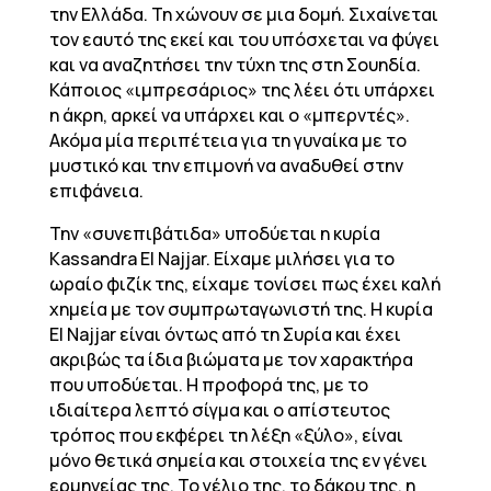
την Ελλάδα. Τη χώνουν σε μια δομή. Σιχαίνεται
τον εαυτό της εκεί και του υπόσχεται να φύγει
και να αναζητήσει την τύχη της στη Σουηδία.
Κάποιος «ιμπρεσάριος» της λέει ότι υπάρχει
η άκρη, αρκεί να υπάρχει και ο «μπερντές».
Ακόμα μία περιπέτεια για τη γυναίκα με το
μυστικό και την επιμονή να αναδυθεί στην
επιφάνεια.
Την «συνεπιβάτιδα» υποδύεται η κυρία
Kassandra El Najjar. Είχαμε μιλήσει για το
ωραίο φιζίκ της, είχαμε τονίσει πως έχει καλή
χημεία με τον συμπρωταγωνιστή της. Η κυρία
El Najjar είναι όντως από τη Συρία και έχει
ακριβώς τα ίδια βιώματα με τον χαρακτήρα
που υποδύεται. Η προφορά της, με το
ιδιαίτερα λεπτό σίγμα και ο απίστευτος
τρόπος που εκφέρει τη λέξη «ξύλο», είναι
μόνο θετικά σημεία και στοιχεία της εν γένει
ερμηνείας της. Το γέλιο της, το δάκρυ της, η