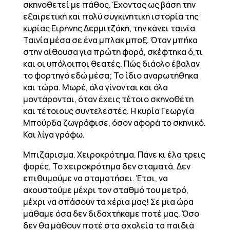
σκηνοθετεί με πάθος. Έχοντας ως βάση την
εξαιρετική και πολύ συγκινητική ιστορία της
κυρίας Ειρήνης Δερμιτζάκη, την κάνει ταινία.
Ταινία μέσα σε ένα μπλακ μποξ. Όταν μπήκα
στην αίθουσα για πρώτη φορά, σκέφτηκα ό,τι
και οι υπόλοιποι θεατές. Πώς διάολο έβαλαν
το φορτηγό εδώ μέσα; Το ίδιο αναρωτήθηκα
και τώρα. Μωρέ, όλα γίνονται και όλα
μοντάρονται, όταν έχεις τέτοιο σκηνοθέτη
και τέτοιους συντελεστές. Η κυρία Γεωργία
Μπούρδα ζωγράφισε, όσον αφορά το σκηνικό.
Και λίγα γράφω.
Μπιζάρισμα. Χειροκρότημα. Πάνε κι έλα τρεις
φορές. Το χειροκρότημα δεν σταματά. Δεν
επιθυμούμε να σταματήσει. Έτσι, να
ακουστούμε μέχρι τον σταθμό του μετρό,
μέχρι να σπάσουν τα χέρια μας! Σε μια ώρα
μάθαμε όσα δεν διδαχτήκαμε ποτέ μας. Όσο
δεν θα μάθουν ποτέ στα σχολεία τα παιδιά