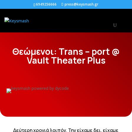
6949256666
press@keysmash.gr
Θεώμενοι: Trans – port @
Vault Theater Plus
Δεύτερη χρονιά λοιπόν. Την είχαμε δει, είχαμε