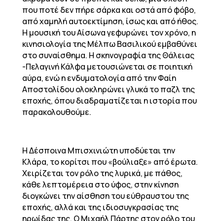
που ποτέ δεν πήρε σάρκα και οστά από φόβο,
από χαμηλή αυτοεκτίμηση, ίσως και από ήθος.
Η μουσική του Αίσωνα γεφυρώνει τον χρόνο, η
κινησιολογία της Μέλπω Βασιλικού εμβαθύνει
στο συναίσθημα. Η σκηνογραφία της Θάλειας
-Πελαγινή Κάλφα μετουσιώνεται σε ποιητική
αύρα, ενώ η ενδυματολογία από την Φαίη
Αποστολίδου ολοκληρώνει γλυκά το παζλ της
εποχής, όπου διαδραματίζεται η ιστορία που
παρακολουθούμε.
Η Δέσποινα Μπισχινιώτη υποδύεται την
Κλάρα, το κορίτσι που «βούλιαξε» από έρωτα.
Χειρίζεται τον ρόλο της λυρικά, με πάθος,
κάθε λεπτομέρεια στο ύφος, στην κίνηση
διογκώνει την αίσθηση του εύθραυστου της
εποχής, αλλά και της ιδιοσυγκρασίας της
ηρωίδας της. Ο Μιχαήλ Πάρτης στον ρόλο του