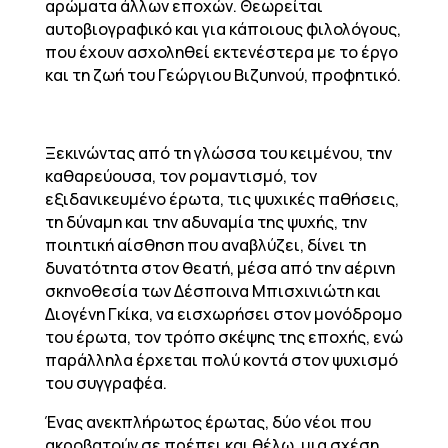
αρώματα άλλων εποχών. Θεωρείται
αυτοβιογραφικό και για κάποιους φιλολόγους,
που έχουν ασχοληθεί εκτενέστερα με το έργο
και τη ζωή του Γεώργιου Βιζυηνού, προφητικό.
Ξεκινώντας από τη γλώσσα του κειμένου, την
καθαρεύουσα, τον ρομαντισμό, τον
εξιδανικευμένο έρωτα, τις ψυχικές παθήσεις,
τη δύναμη και την αδυναμία της ψυχής, την
ποιητική αίσθηση που αναβλύζει, δίνει τη
δυνατότητα στον θεατή, μέσα από την αέρινη
σκηνοθεσία των Δέσποινα Μπισχινιώτη και
Διογένη Γκίκα, να εισχωρήσει στον μονόδρομο
του έρωτα, τον τρόπο σκέψης της εποχής, ενώ
παράλληλα έρχεται πολύ κοντά στον ψυχισμό
του συγγραφέα.
Ένας ανεκπλήρωτος έρωτας, δύο νέοι που
ακροβατούν σε πρέπει και θέλω, μια σχέση