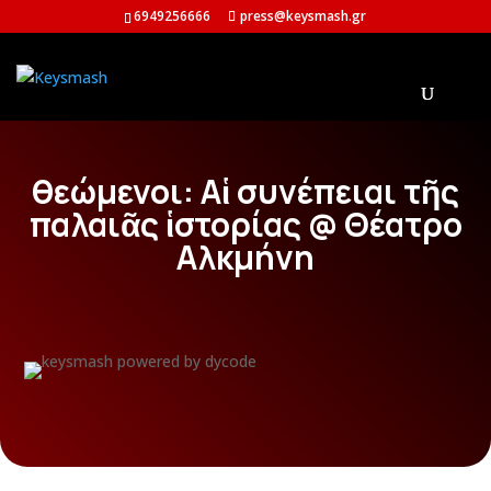
6949256666
press@keysmash.gr
θεώμενοι: Αἱ συνέπειαι τῆς
παλαιᾶς ἱστορίας @ Θέατρο
Αλκμήνη