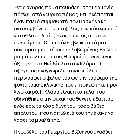
Ένας άνδρας που σπουδάζει στη Γερμανία,
πάσχει από νευρικό πάθος. Επισκέπτεται
έναν παλιό συμμαθητή, τον Πασχάλη και
αντιλαμβάνεται ότι ο φίλος του πάσχει από
κατάθλιψη. Αιτία; Ένας έρωτας που δεν
ευδοκίμησε. Ο Πασχάλης βγήκε από μια
σύντομη ερωτική σχέση λαβωμένος. Θεωρεί
μιαρό τον εαυτό του, θεωρεί ότι δεν είναι
άξιος να σταθεί δίπλα στην Κλάρα. Ο
αφηγητής αναγνωρίζει την κοπέλα που
περιγράφει ο φίλος του ως την τρόφιμο της
ψυχιατρικής κλινικής που επισκέφτηκε πριν
λίγο καιρό. Η Κλάρα είναι η κοπέλα που
οδηγήθηκε στην ψυχική ασθένεια εξαιτίας
ενός έρωτα τόσο δυνατού, τόσο βαθιά
απόλυτου, που η απώλειά του την έκανε να
χάσει τα μυαλά της.
Η νουβέλα του Γεωργίου Βιζυηνού αναδύει