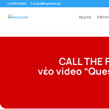
6949256666
press@keysmash.gr
Αρχική
Editori
CALL THE 
νέο video “Que