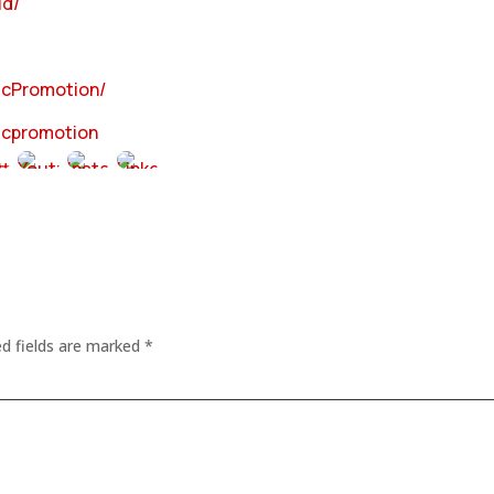
ud/
icPromotion/
icpromotion
ed fields are marked
*