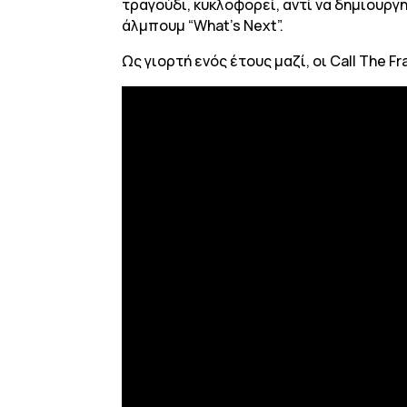
τραγούδι, κυκλοφορεί, αντί να δημιουρ
άλμπουμ “What’s Next”.
Ως γιορτή ενός έτους μαζί, οι Call The F