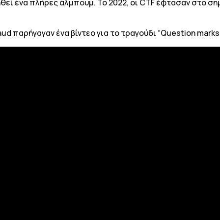
γηθεί ένα πλήρες άλμπουμ. Το 2022, οι CTF έφτασαν στο σ
raud παρήγαγαν ένα βίντεο για το τραγούδι “Question marks