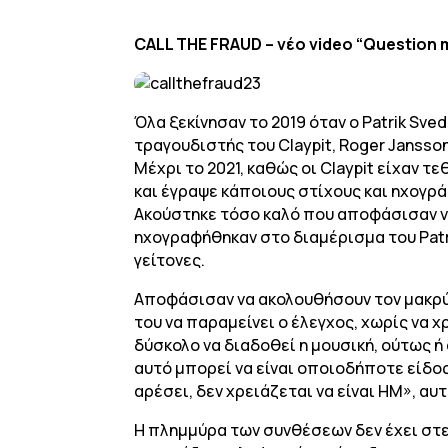
CALL THE FRAUD – νέο video “Question 
Όλα ξεκίνησαν το 2019 όταν ο Patrik Sv
τραγουδιστής του Claypit, Roger Jansson
Μέχρι το 2021, καθώς οι Claypit είχαν 
και έγραψε κάποιους στίχους και ηχογρά
Ακούστηκε τόσο καλό που αποφάσισαν να
ηχογραφήθηκαν στο διαμέρισμα του Patr
γείτονες.
Αποφάσισαν να ακολουθήσουν τον μακρύ 
του να παραμείνει ο έλεγχος, χωρίς να 
δύσκολο να διαδοθεί η μουσική, ούτως ή
αυτό μπορεί να είναι οποιοδήποτε είδο
αρέσει, δεν χρειάζεται να είναι HM», αυτ
Η πλημμύρα των συνθέσεων δεν έχει στε