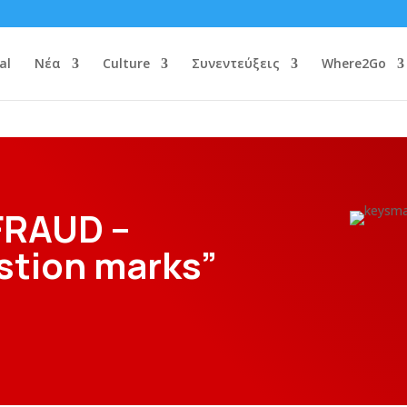
al
Νέα
Culture
Συνεντεύξεις
Where2Go
FRAUD –
stion marks”