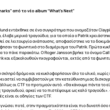
marks” από το νέο album “What’s Next”
edlund εντάχθηκε σε ένα συγκρότημα που ονομαζόταν Claypi
, έλαβε μερικά τραγούδια, για τα οποία ο Patrik χρειάστη
τεθεί σε λειτουργία ανάπαυσης, αποφασίστηκε να το δοκιμ
φησαν τα φωνητικά στο διαμέρισμα του Patrik. Πρώτα κυκλο
 το πάνε παρακάτω. Ο Roger Jansson βρήκε το όνομα Call 
ik και εξακολουθούν ηχογραφούνται, εκτός από τα φωνητι
σκληρό δρόμο και να κυκλοφορήσουν όλο το υλικό, χωρίς
χρειαστεί να συμβιβαστούν με την κατεύθυνση μιας δισκογρ
 άλλως οι CTF το προτιμούν αυτό. «Θα κάνουμε πάντα το εί
ς τραγουδιού, αρκεί να το πιστέψουμε ως καλό τραγούδι»
ές είναι οι οδηγίες των CTF.
γνώσει ποτέ, στην πραγματικότητα είναι πιο δυνατή όσο 