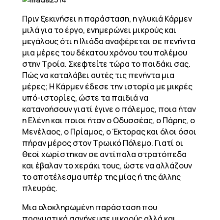
Πριν ξεκινήσει η παράσταση, η γλυκιά Κάρμεν
μιλά για το έργο, ενημερώνει μικρούς και
μεγάλους ότι η Ιλιάδα αναφέρεται σε πενήντα
μια μέρες του δέκατου χρόνου του πολέμου
στην Τροία. Σκεφτείτε τώρα το παιδάκι σας.
Πώς να καταλάβει αυτές τις πενήντα μια
μέρες; Η Κάρμεν έδεσε την ιστορία με μικρές
υπό-ιστορίες, ώστε τα παιδιά να
κατανοήσουν γιατί έγινε ο πόλεμος, ποια ήταν
η Ελένη και ποιοι ήταν ο Οδυσσέας, ο Πάρης, ο
Μενέλαος, ο Πρίαμος, ο Έκτορας και όλοι όσοι
πήραν μέρος στον Τρωικό Πόλεμο. Γιατί οι
θεοί χωρίστηκαν σε αντίπαλα στρατόπεδα
και έβαλαν το χεράκι τους, ώστε να αλλάζουν
το αποτέλεσμα υπέρ της μίας ή της άλλης
πλευράς.
Μια ολοκληρωμένη παράσταση που
πραγματικά σαγήνευσε μικρούς αλλά και