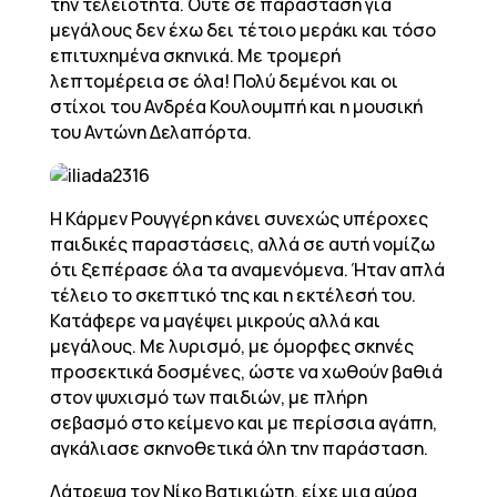
την τελειότητα. Ούτε σε παράσταση για
μεγάλους δεν έχω δει τέτοιο μεράκι και τόσο
επιτυχημένα σκηνικά. Με τρομερή
λεπτομέρεια σε όλα! Πολύ δεμένοι και οι
στίχοι του Ανδρέα Κουλουμπή και η μουσική
του Αντώνη Δελαπόρτα.
Η Κάρμεν Ρουγγέρη κάνει συνεχώς υπέροχες
παιδικές παραστάσεις, αλλά σε αυτή νομίζω
ότι ξεπέρασε όλα τα αναμενόμενα. Ήταν απλά
τέλειο το σκεπτικό της και η εκτέλεσή του.
Κατάφερε να μαγέψει μικρούς αλλά και
μεγάλους. Με λυρισμό, με όμορφες σκηνές
προσεκτικά δοσμένες, ώστε να χωθούν βαθιά
στον ψυχισμό των παιδιών, με πλήρη
σεβασμό στο κείμενο και με περίσσια αγάπη,
αγκάλιασε σκηνοθετικά όλη την παράσταση.
Λάτρεψα τον Νίκο Βατικιώτη, είχε μια αύρα