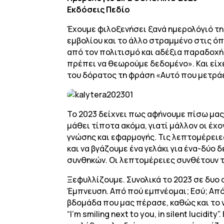
Εκδόσεις Πεδίο
Έχουμε φιλοξενήσει ξανά ημερολόγιό τη
εμβολίου και το άλλο στραμμένο στις όπ
από τον πολιτισμό και αδέξια παραδοχή τ
πρέπει να θεωρούμε δεδομένο». Και είχε
του δόρατος τη φράση «Αυτό που μετράει
Το 2023 δείχνει πως αφήνουμε πίσω μας
μάθει τίποτα ακόμα, γιατί μάλλον οι έχ
γνώσης και εφαρμογής. Τις λεπτομέρειες
και να βγάζουμε ένα γελάκι για ένα-δύο
συνθηκών. Οι λεπτομέρειες συνθέτουν τ
Ξεφυλλίζουμε. Συνολικά το 2023 σε δυο σ
Έμπνευση. Από πού εμπνέομαι; Εσύ; Από
βδομάδα που μας πέρασε, καθώς και το να
“I’m smiling next to you, in silent lucid