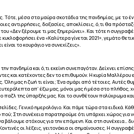
ς. Τότε, μέσα στα μαύρα σκοτάδια της πανδημίας, με το έ
οιες αντιρρήσεις, δοξασίες, αποκλίσεις, ό,τι θα πρόσταζ
ου «Δεν ξέρουμε τι μας ξημερώνει». Και τότε η συγγραφέα
 κυκλοφορήσει ένα «Καλύτερα γίνεται 2021», γεμάτο θετικ
 είναι το κουράγιο να συνεχίζεις».
 την πανδημία και ό,τι εκείνη συνεπαγόταν. Δείχνει επίσ
οντες και κατέχοντες δεν το επιθυμούν. Η κυρία Μαλλέρου 
. Όλη μας η ζωή τι είναι; Ένα σμάρι από τέτοιες. Αυτές θ
 δευτερόλεπτα απ’ έξω μας, μόνοι μας ή μέσα στο πλήθος, 
ο παζλ της ύπαρξής μας. Και το συνθέτουν πολύχρωμα κα
ελίδες. Γενικό ημερολόγιο. Και πάμε τώρα στα ειδικά. Κάθε
 πού; Στη συνέχεια παρατηρούμε ότι υπάρχει χώρος για να
 βάλουμε στόχους για την επόμενη. Και στη συνέχεια… δια
ity”. Κοντινές οι λέξεις, γειτονάκια οι σημαίνουσες. Η συγγ