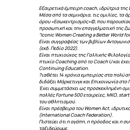
Eξαιρετικά έµπειρη coach, ιδρύτρια της 
Μέσα από τα σεµινάρια, τις οµιλίες, τα 
όρου «Εσωκεντρισµός»©, που παρουσίασε 
προσωπική και την επαγγελµατική της ζω
“Iconic Women Creating a Better World for
Είναι συγγραφέας των βιβλίων Ανταγωνιστ
(εκδ. Πεδίο 2022).
Είναι πτυχιούχος της Γαλλικής Φιλολογία
πτυχίο Coaching από το Coach U και έχε
Continuing Education.
?ιαθέτει 14 χρόνια εµπειρίας στα πολύ 
διδάξει Μάρκετινγκ και Επικοινωνία στο
Έχει συµµετάσχει ως προσκεκληµένη οµι
πολλές Fortune 500 εταιρείες, ΜΚΟ, star
του αθλητισµού.
Είναι πρέσβειρα του Women Act, ιδρυτι
(International Coach Federation).
Πιστεύει ότι η αγάπη, η πρόοδος και η σ
ταξιδεύουµε.