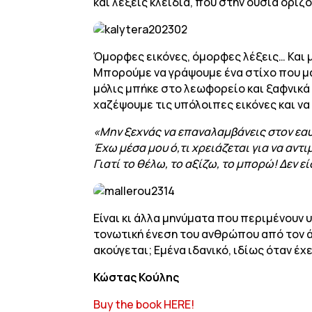
και λέξεις κλειδιά, που στην ουσία ορίζο
Όμορφες εικόνες, όμορφες λέξεις… Και μ
Μπορούμε να γράψουμε ένα στίχο που μ
μόλις μπήκε στο λεωφορείο και ξαφνικά
χαζέψουμε τις υπόλοιπες εικόνες και να
«Μην ξεχνάς να επαναλαμβάνεις στον εαυ
Έχω μέσα μου ό,τι χρειάζεται για να αντ
Γιατί το θέλω, το αξίζω, το μπορώ! Δεν ε
Είναι κι άλλα μηνύματα που περιμένουν 
τονωτική ένεση του ανθρώπου από τον άν
ακούγεται; Εμένα ιδανικό, ιδίως όταν έχε
Κώστας Κούλης
Buy the book HERE!