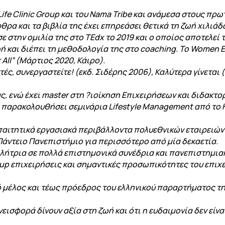
Life Clinic Group και του Nama Tribe και ανάµεσα στους π
άρθρα και τα βιβλία της έχει επηρεάσει θετικά τη ζωή χιλι
στην οµιλία της στο TEdx το 2019 και ο οποίος αποτελεί 
ή και διέπει τη µεθοδολογία της στο coaching. Το Women 
 All” (Μάρτιος 2020, Κάιρο).
ές, συνεργαστείτε! (εκδ. Σιδέρης 2006), Καλύτερα γίνεται 
ς, ενώ έχει master στη ?ιοίκηση Επιχειρήσεων και διδακτο
ι παρακολουθήσει σεµινάρια Lifestyle Management από το H
απαιτητικά εργασιακά περιβάλλοντα πολυεθνικών εταιρειών 
 Πάντειο Πανεπιστήµιο για περισσότερο από µία δεκαετία.
λήτρια σε πολλά επιστηµονικά συνέδρια και πανεπιστηµιακ
tup επιχειρήσεις και σηµαντικές προσωπικότητες του επιχε
κό µέλος και τέως πρόεδρος του ελληνικού παραρτήµατος 
υνεισφορά δίνουν αξία στη ζωή και ότι η ευδαιµονία δεν εί