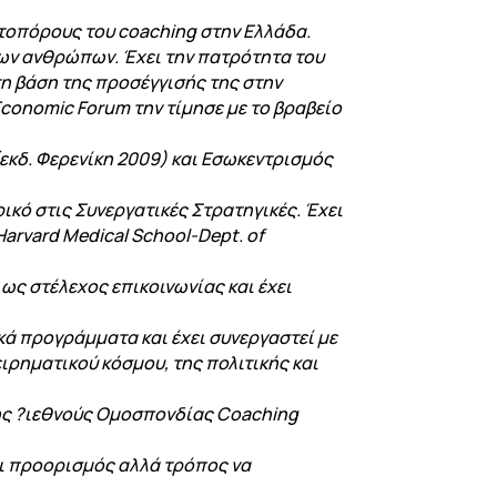
ρωτοπόρους του coaching στην Ελλάδα.
άδων ανθρώπων. Έχει την πατρότητα του
τη βάση της προσέγγισής της στην
Economic Forum την τίµησε µε το βραβείο
(εκδ. Φερενίκη 2009) και Εσωκεντρισµός
ρικό στις Συνεργατικές Στρατηγικές. Έχει
arvard Medical School-Dept. of
ως στέλεχος επικοινωνίας και έχει
ά προγράµµατα και έχει συνεργαστεί µε
ιρηµατικού κόσµου, της πολιτικής και
της ?ιεθνούς Οµοσπονδίας Coaching
ναι προορισµός αλλά τρόπος να