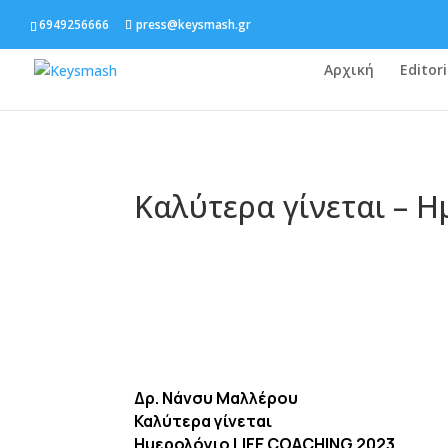
6949256666
press@keysmash.gr
Αρχική
Editori
Καλύτερα γίνεται – Η
Δρ. Νάνσυ Μαλλέρου
Καλύτερα γίνεται
Ημερολόγιο LIFE COACHING 2023