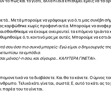
υν το πώς και το γιατί, αλλά η ίδια επιθυμεί εμείς να τα ο
ετά… Μετά μπορούμε να γράψουμε για ό,τι μας συνέβη σήμ
ας καρφώθηκε χωρίς προφανή αιτία. Μπορούμε να αναφερ
 αισθανθήκαμε να έχουμε ονειρευτεί τα επόμενα τριάντα 
 θυμηθούμε ό,τι κοντινό μας με αυτές. Μπορούμε να εστι
τό σου όσο πιο συχνά μπορείς: Εγώ είμαι o δημιουργός τη
ιμετωπίσω τα εμπόδια.
ίσαι μόνος/-η σου, και σίγουρα… ΚΑΛΥΤΕΡΑ ΓΙΝΕΤΑΙ».
υπομονετικά να τα διαβάσετε. Και θα το κάνετε. Ο ύμνος τ
θρωπο. Τελικά κάτι γίνεται, σωστά; Ε, αυτό το κάτι ας τ
ι παρέα του το γίνεται.