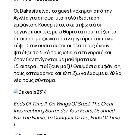
Οι Dakesis είναι το guest «όχημα» από την
Αγγλία για απόψε, μία πολύ ιδιαίτερη
εμφάνιση. Κουαρτέτο, σκέτη φωτιά οι
οργανοπαίχτες, με κιθαρίστα που παίζει τα
άπαιχτα, με φωνή που ιντριγκάρει και πολύ
κέφι. Στην ουσία αυτοί οι τέσσερις έχουν
φτιάξει το δικό τους ωδείο στη γηραιά και
όταν δεν πνίγονται με μαθήματα και
ιδιαίτερα… παίζουν μαζί! Θαυμάσια εμφάνιση,
τους καταχάρηκα και ελπίζω να έχουμε κι άλλα
νέα τους σύντομα.
Ends Of Time II, On Wings Of Steel, The Great
Insurrection,j Surrender Your Fears, Destined
For The Flame, To Conquer Or Die, Ends Of Time
I