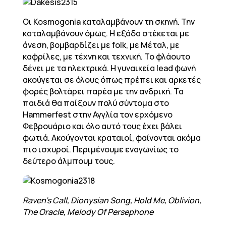
Οι Kosmogonia καταλαμβάνουν τη σκηνή. Την
καταλαμβάνουν όμως. Η εξάδα στέκεται με
άνεση, βομβαρδίζει με folk, με Μέταλ, με
καφρίλες, με τέχνη και τεχνική. Το φλάουτο
δένει με τα ηλεκτρικά. Η γυναικεία lead φωνή
ακούγεται σε όλους όπως πρέπει και αρκετές
φορές βολτάρει παρέα με την ανδρική. Τα
παιδιά θα παίξουν πολύ σύντομα στο
Hammerfest στην Αγγλία τον ερχόμενο
Φεβρουάριο και όλο αυτό τους έχει βάλει
φωτιά. Ακούγονται κραταιοί, φαίνονται ακόμα
πιο ισχυροί. Περιμένουμε εναγωνίως το
δεύτερο άλμπουμ τους.
Raven’s Call, Dionysian Song, Hold Me, Oblivion,
The Oracle, Melody Of Persephone